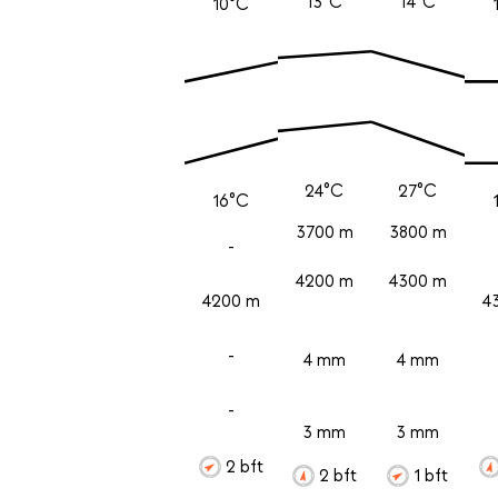
13°C
14°C
10°C
24°C
27°C
16°C
3700 m
3800 m
-
4200 m
4300 m
4200 m
4
-
4 mm
4 mm
-
3 mm
3 mm
2 bft
2 bft
1 bft