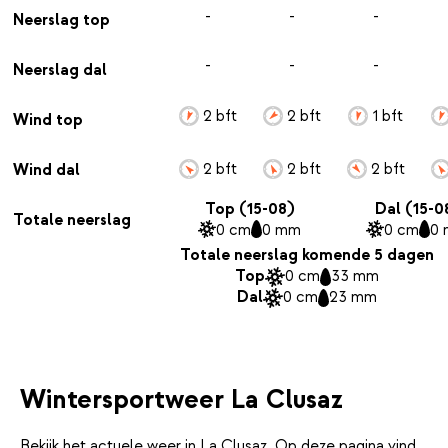
-
-
-
Neerslag top
-
-
-
Neerslag dal
2 bft
2 bft
1 bft
Wind top
2 bft
2 bft
2 bft
Wind dal
Top (15-08)
Dal (15-0
Totale neerslag
0 cm
0 mm
0 cm
0
Totale neerslag komende 5 dagen
Top
0 cm
33 mm
Dal
0 cm
23 mm
Wintersportweer La Clusaz
Bekijk het actuele weer in La Clusaz. Op deze pagina vind