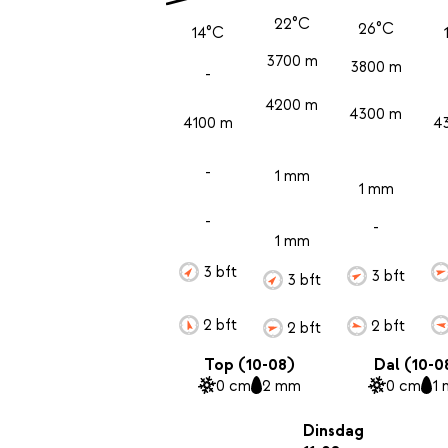
22°C
26°C
14°C
3700 m
3800 m
-
4200 m
4300 m
4100 m
4
-
1 mm
1 mm
-
-
1 mm
3 bft
3 bft
3 bft
2 bft
2 bft
2 bft
Top (10-08)
Dal (10-0
0 cm
2 mm
0 cm
1
Dinsdag