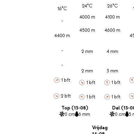
24°C
26°C
16°C
4000 m
4100 m
-
4500 m
4600 m
4400 m
4
-
2 mm
4 mm
-
2 mm
3 mm
1 bft
1 bft
1 bft
2 bft
1 bft
1 bft
Top (13-08)
Dal (13-0
0 cm
6 mm
0 cm
5
Vrijdag