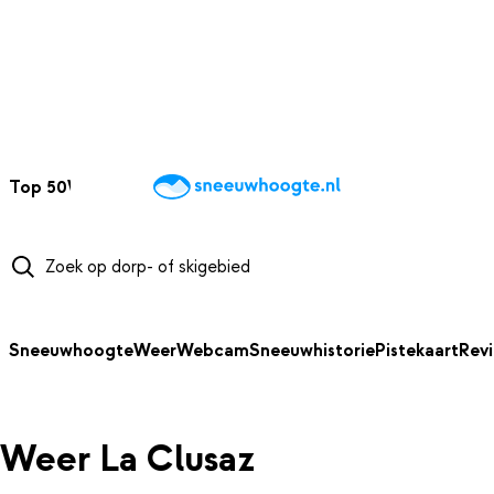
NAAR HOOFDINHOUD
Top 50
Webcams
Wintersportweer
Kaarten
Sneeuwverwacht
Sneeuwhoogte
Weer
Webcam
Sneeuwhistorie
Pistekaart
Rev
Weer La Clusaz