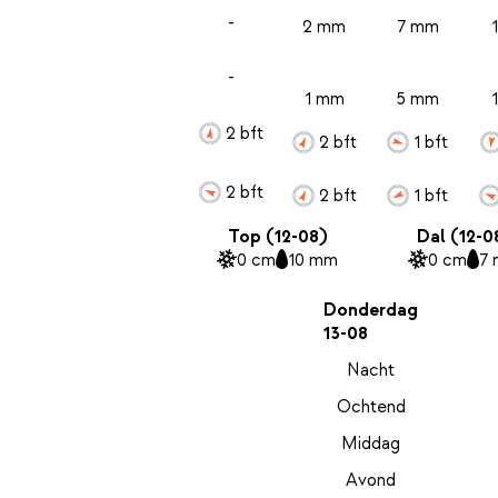
-
2 mm
7 mm
-
1 mm
5 mm
2 bft
2 bft
1 bft
2 bft
2 bft
1 bft
Top (12-08)
Dal (12-0
0 cm
10 mm
0 cm
7
Donderdag
13-08
Nacht
Ochtend
Middag
Avond