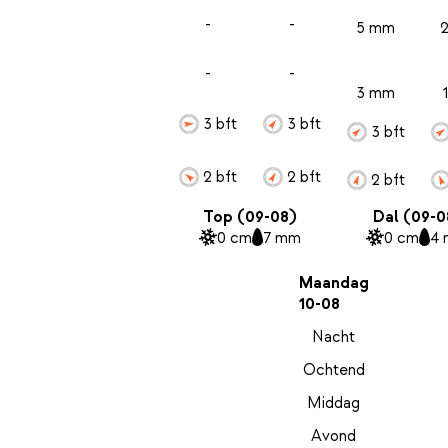
-
-
5 mm
-
-
3 mm
3 bft
3 bft
3 bft
2 bft
2 bft
2 bft
Top (09-08)
Dal (09-0
0 cm
7 mm
0 cm
4
Maandag
10-08
Nacht
Ochtend
Middag
Avond