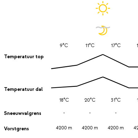
9°C
11°C
17°C
Temperatuur top
Temperatuur dal
18°C
20°C
31°C
-
-
-
Sneeuwvalgrens
4200 m
4200 m
4200 m
4
Vorstgrens