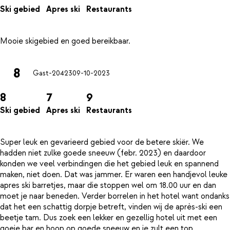
Ski gebied
Apres ski
Restaurants
8
Gast-20423
09-10-2023
8
7
9
Ski gebied
Apres ski
Restaurants
Super leuk en gevarieerd gebied voor de betere skiër. We
hadden niet zulke goede sneeuw (febr. 2023) en daardoor
konden we veel verbindingen die het gebied leuk en spannend
maken, niet doen. Dat was jammer. Er waren een handjevol leuke
apres ski barretjes, maar die stoppen wel om 18.00 uur en dan
moet je naar beneden. Verder borrelen in het hotel want ondanks
dat het een schattig dorpje betreft, vinden wij de après-ski een
beetje tam. Dus zoek een lekker en gezellig hotel uit met een
goeie bar en hoop op goede sneeuw en je zult een top