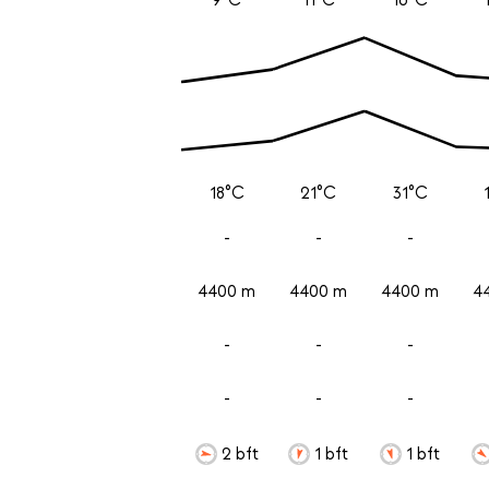
18°C
21°C
31°C
-
-
-
4400 m
4400 m
4400 m
4
-
-
-
-
-
-
2 bft
1 bft
1 bft