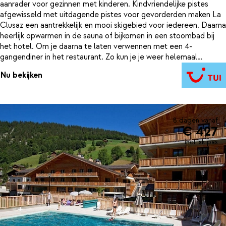
aanrader voor gezinnen met kinderen. Kindvriendelijke pistes
afgewisseld met uitdagende pistes voor gevorderden maken La
Clusaz een aantrekkelijk en mooi skigebied voor iedereen. Daarna
heerlijk opwarmen in de sauna of bijkomen in een stoombad bij
het hotel. Om je daarna te laten verwennen met een 4-
gangendiner in het restaurant. Zo kun je je weer helemaal
opladen voor de volgende sportieve dag op de pistes. En dit
Nu bekijken
alles op maar 100 meter van de gezellige bars en winkeltjes die je
kan vinden in het centrum van La Clusaz.
8 dagen vanaf
€ 427
incl. skipas