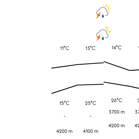
14°C
11°C
13°C
26°C
15°C
25°C
3700 m
3
-
-
4200 m
4
4200 m
4100 m