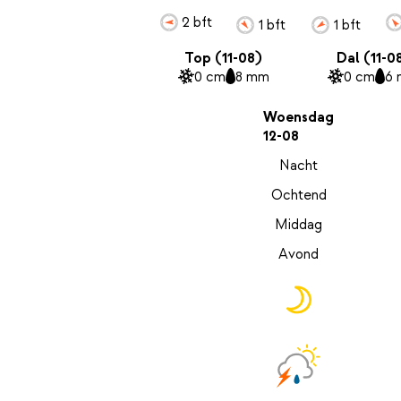
2 bft
1 bft
1 bft
Top (11-08)
Dal (11-0
0 cm
8 mm
0 cm
6
Woensdag
12-08
Nacht
Ochtend
Middag
Avond