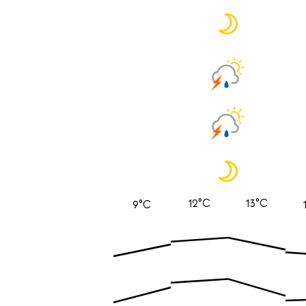
12°C
13°C
9°C