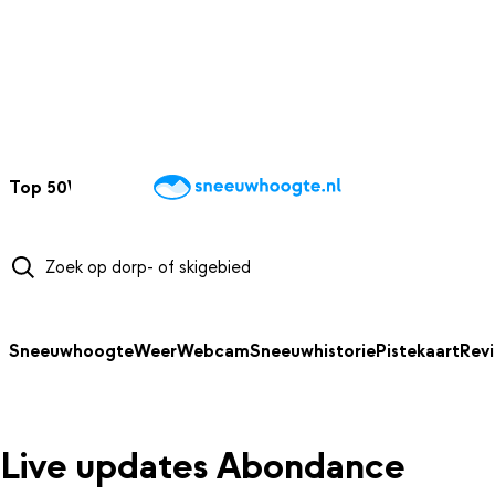
NAAR HOOFDINHOUD
Top 50
Webcams
Wintersportweer
Kaarten
Sneeuwverwacht
Sneeuwhoogte
Weer
Webcam
Sneeuwhistorie
Pistekaart
Rev
Live updates Abondance