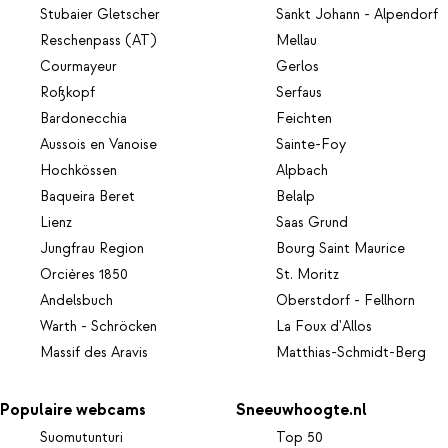
Stubaier Gletscher
Sankt Johann - Alpendorf
Reschenpass (AT)
Mellau
Courmayeur
Gerlos
Roßkopf
Serfaus
Bardonecchia
Feichten
Aussois en Vanoise
Sainte-Foy
Hochkössen
Alpbach
Baqueira Beret
Belalp
Lienz
Saas Grund
Jungfrau Region
Bourg Saint Maurice
Orcières 1850
St. Moritz
Andelsbuch
Oberstdorf - Fellhorn
Warth - Schröcken
La Foux d'Allos
Massif des Aravis
Matthias-Schmidt-Berg
Populaire webcams
Sneeuwhoogte.nl
Suomutunturi
Top 50