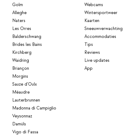
Golm
Webcams
Alleghe
Wintersportweer
Naters
Kaarten
Les Orres
Sneeuwverwachting
Balderschwang
Accommodaties
Brides les Bains
Tips
Kirchberg
Reviews
Waidring
Live updates
Briançon
App
Morgins
Sauze d’Oulx
Méaudre
Lauterbrunnen
Madonna di Campiglio
Veysonnaz
Damüls
Vigo di Fassa