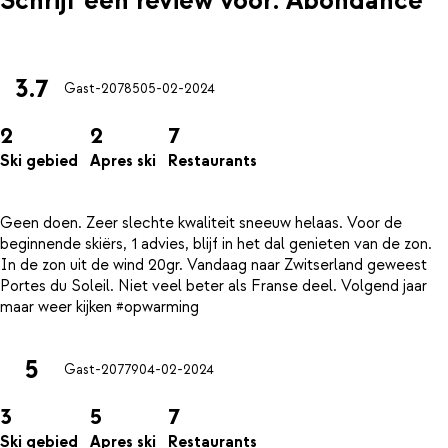
Schrijf een review voor: Abondance
3.7
Gast-20785
05-02-2024
2
2
7
Ski gebied
Apres ski
Restaurants
Geen doen. Zeer slechte kwaliteit sneeuw helaas. Voor de
beginnende skiërs, 1 advies, blijf in het dal genieten van de zon.
In de zon uit de wind 20gr. Vandaag naar Zwitserland geweest
Portes du Soleil. Niet veel beter als Franse deel. Volgend jaar
5
Gast-20779
04-02-2024
3
5
7
Ski gebied
Apres ski
Restaurants