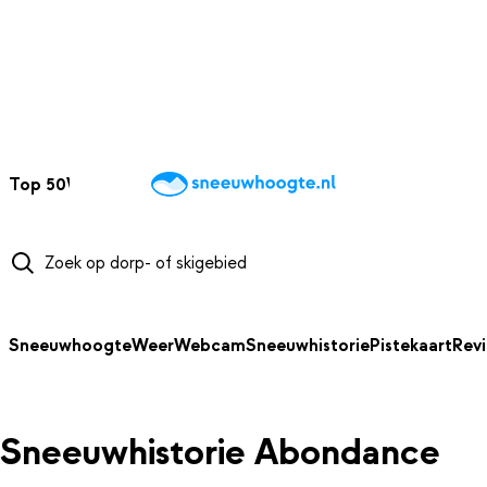
NAAR HOOFDINHOUD
Top 50
Webcams
Wintersportweer
Kaarten
Sneeuwverwacht
Sneeuwhoogte
Weer
Webcam
Sneeuwhistorie
Pistekaart
Rev
Sneeuwhistorie Abondance