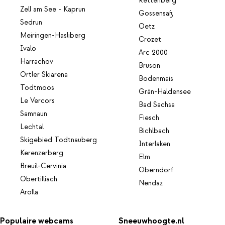
Rettenberg
Zell am See - Kaprun
Gossensaß
Sedrun
Oetz
Meiringen-Hasliberg
Crozet
Ivalo
Arc 2000
Harrachov
Bruson
Ortler Skiarena
Bodenmais
Todtmoos
Grän-Haldensee
Le Vercors
Bad Sachsa
Samnaun
Fiesch
Lechtal
Bichlbach
Skigebied Todtnauberg
Interlaken
Kerenzerberg
Elm
Breuil-Cervinia
Oberndorf
Obertilliach
Nendaz
Arolla
Populaire webcams
Sneeuwhoogte.nl