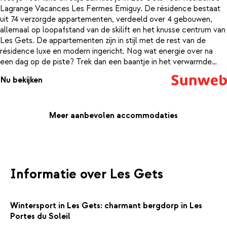
Lagrange Vacances Les Fermes Emiguy. De résidence bestaat
uit 74 verzorgde appartementen, verdeeld over 4 gebouwen,
allemaal op loopafstand van de skilift en het knusse centrum van
Les Gets. De appartementen zijn in stijl met de rest van de
résidence luxe en modern ingericht. Nog wat energie over na
een dag op de piste? Trek dan een baantje in het verwarmde
binnenzwembad of leef je uit in het fitnesscentrum. Liever wat
Nu bekijken
ontspanning? Dan kun je gebruik maken van de sauna en hamam
in het wellnesscenter. De ideale combinatie van sportief bezig
zijn en ontspannen vakantie vieren vind je bij Résidence Lagrange
Vacances Les Fermes Emiguy.
Meer aanbevolen accommodaties
Informatie over Les Gets
Wintersport in Les Gets: charmant bergdorp in Les
Portes du Soleil