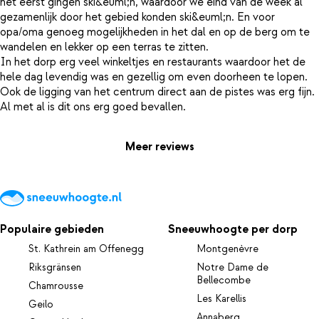
het eerst gingen ski&euml;n, waardoor we eind van de week al
gezamenlijk door het gebied konden ski&euml;n. En voor
opa/oma genoeg mogelijkheden in het dal en op de berg om te
wandelen en lekker op een terras te zitten.
In het dorp erg veel winkeltjes en restaurants waardoor het de
hele dag levendig was en gezellig om even doorheen te lopen.
Ook de ligging van het centrum direct aan de pistes was erg fijn.
Meer reviews
Populaire gebieden
Sneeuwhoogte per dorp
St. Kathrein am Offenegg
Montgenèvre
Riksgränsen
Notre Dame de
Bellecombe
Chamrousse
Les Karellis
Geilo
Annaberg