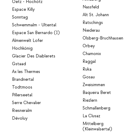
Oetz - Hochötz
Nassfeld
Espace Killy
Alt St. Johann
Sonntag
Ratschings
Schwemmalm - Ultental
Niederau
Espace San Bernardo (I)
Olsberg-Bruchhausen
Almenwelt Lofer
Orbey
Hochkönig
Chamonix
Glacier Des Diablerets
Raggal
Gstaad
Ruka
Ax les Thermes
Gosau
Brandnertal
Zweisimmen
Todtmoos
Baqueira Beret
Pillerseetal
Riezlern
Serre Chevalier
Schmallenberg
Riesneralm
La Clusaz
Dévoluy
Mittelberg
(Kleinwalsertal)