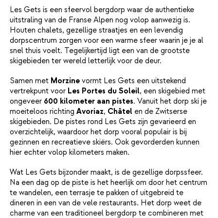
Les Gets is een sfeervol bergdorp waar de authentieke
uitstraling van de Franse Alpen nog volop aanwezig is.
Houten chalets, gezellige straatjes en een levendig
dorpscentrum zorgen voor een warme sfeer waarin je je al
snel thuis voelt. Tegelijkertijd ligt een van de grootste
skigebieden ter wereld letterlijk voor de deur.
Samen met
Morzine
vormt Les Gets een uitstekend
vertrekpunt voor
Les Portes du Soleil
, een skigebied met
ongeveer
600 kilometer aan pistes
. Vanuit het dorp ski je
moeiteloos richting
Avoriaz
,
Châtel
en de Zwitserse
skigebieden. De pistes rond Les Gets zijn gevarieerd en
overzichtelijk, waardoor het dorp vooral populair is bij
gezinnen en recreatieve skiërs. Ook gevorderden kunnen
hier echter volop kilometers maken.
Wat Les Gets bijzonder maakt, is de gezellige dorpssfeer.
Na een dag op de piste is het heerlijk om door het centrum
te wandelen, een terrasje te pakken of uitgebreid te
dineren in een van de vele restaurants. Het dorp weet de
charme van een traditioneel bergdorp te combineren met