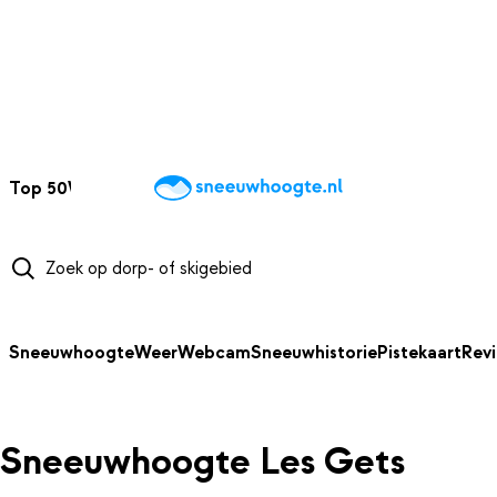
NAAR HOOFDINHOUD
Top 50
Webcams
Wintersportweer
Kaarten
Sneeuwverwacht
Sneeuwhoogte
Weer
Webcam
Sneeuwhistorie
Pistekaart
Rev
Sneeuwhoogte Les Gets