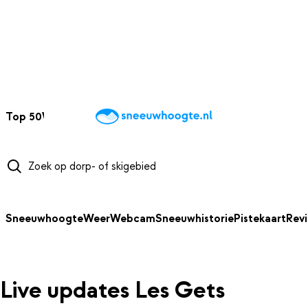
NAAR HOOFDINHOUD
Top 50
Webcams
Wintersportweer
Kaarten
Sneeuwverwacht
Sneeuwhoogte
Weer
Webcam
Sneeuwhistorie
Pistekaart
Rev
Live updates Les Gets