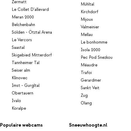
Zermatt
Mühltal
Le Collet D'allevard
Kirchdorf
Meran 2000
Mijoux
Belchenbahn
Valmeinier
Sölden - Ötztal Arena
Mellau
Le Vercors
Le bonhomme
Saastal
Isola 2000
Skigebied Mitterdorf
Pec Pod Snezkou
Tannheimer Tal
Méaudre
Seiser alm
Trafoi
Klínovec
Gerardmer
Imst - Gurgltal
Sankt Veit
Obertauern
Zug
Ivalo
Olang
Koralpe
Populaire webcams
Sneeuwhoogte.nl