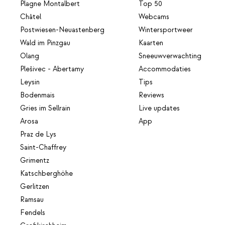
Plagne Montalbert
Top 50
Châtel
Webcams
Postwiesen-Neuastenberg
Wintersportweer
Wald im Pinzgau
Kaarten
Olang
Sneeuwverwachting
Plešivec - Abertamy
Accommodaties
Leysin
Tips
Bodenmais
Reviews
Gries im Sellrain
Live updates
Arosa
App
Praz de Lys
Saint-Chaffrey
Grimentz
Katschberghöhe
Gerlitzen
Ramsau
Fendels