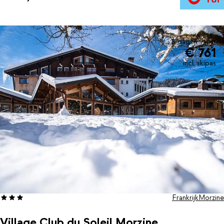
tot rust komen in de hottub. In het restaurant wacht een
smakelijke verrassing: pannenkoeken of een klassieke fondue.
Sluit de dag af in je comfortabele kamer, waar je rustig kunt
uitbuiken en nagenieten van alles wat je hebt beleefd.
8 dagen vanaf
€ 761
incl. skipas
Frankrijk
Morzine
Village Club du Soleil Morzine