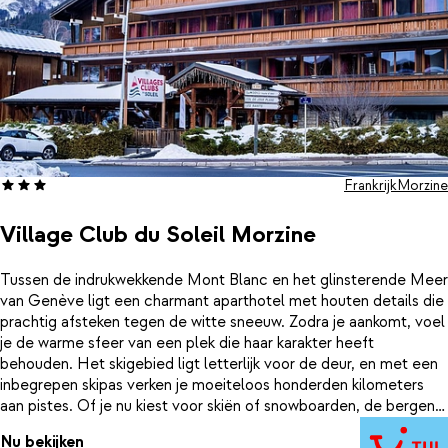
Frankrijk
Morzine
Village Club du Soleil Morzine
Tussen de indrukwekkende Mont Blanc en het glinsterende Meer
van Genève ligt een charmant aparthotel met houten details die
prachtig afsteken tegen de witte sneeuw. Zodra je aankomt, voel
je de warme sfeer van een plek die haar karakter heeft
behouden. Het skigebied ligt letterlijk voor de deur, en met een
inbegrepen skipas verken je moeiteloos honderden kilometers
aan pistes. Of je nu kiest voor skiën of snowboarden, de bergen
liggen aan je voeten. Na een actieve dag in de Franse Alpen is
Nu bekijken
het tijd om te ontspannen. Warm op in de sauna of laat je spieren