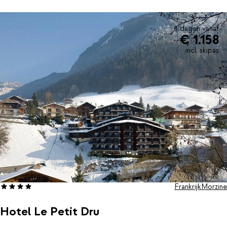
van de verschillende kidsclubs. Voor een verfrissend drankje ben
je bij de bar van het hotel aan het juiste adres.
8 dagen vanaf
€ 1.158
incl. skipas
Frankrijk
Morzine
Hotel Le Petit Dru