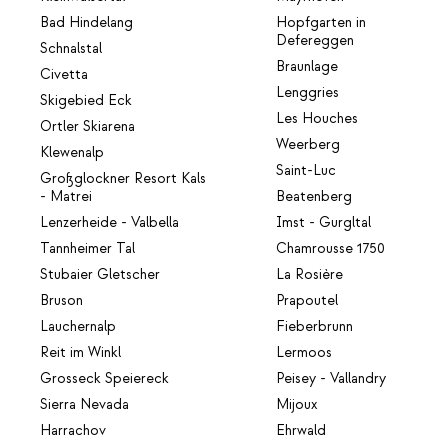
Bad Hindelang
Hopfgarten in
Defereggen
Schnalstal
Braunlage
Civetta
Lenggries
Skigebied Eck
Les Houches
Ortler Skiarena
Weerberg
Klewenalp
Saint-Luc
Großglockner Resort Kals
- Matrei
Beatenberg
Lenzerheide - Valbella
Imst - Gurgltal
Tannheimer Tal
Chamrousse 1750
Stubaier Gletscher
La Rosière
Bruson
Prapoutel
Lauchernalp
Fieberbrunn
Reit im Winkl
Lermoos
Grosseck Speiereck
Peisey - Vallandry
Sierra Nevada
Mijoux
Harrachov
Ehrwald