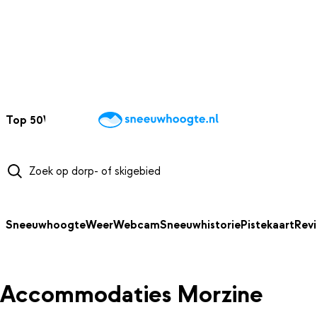
NAAR HOOFDINHOUD
Top 50
Webcams
Wintersportweer
Kaarten
Sneeuwverwacht
Sneeuwhoogte
Weer
Webcam
Sneeuwhistorie
Pistekaart
Rev
Accommodaties Morzine