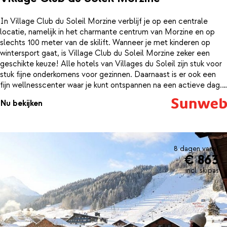
In Village Club du Soleil Morzine verblijf je op een centrale
locatie, namelijk in het charmante centrum van Morzine en op
slechts 100 meter van de skilift. Wanneer je met kinderen op
wintersport gaat, is Village Club du Soleil Morzine zeker een
geschikte keuze! Alle hotels van Villages du Soleil zijn stuk voor
stuk fijne onderkomens voor gezinnen. Daarnaast is er ook een
fijn wellnesscenter waar je kunt ontspannen na een actieve dag.
De kamers zijn comfortabel en netjes ingericht. Voor het eten
Nu bekijken
schuif je zo aan in het restaurant, waar de smakelijke maaltijden al
op je staan te wachten.Bij je verblijf is een 6-daagse skipas en
materiaalhuur inclusief.
8 dagen vanaf
€ 863
incl. skipas