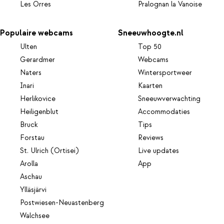
Les Orres
Pralognan la Vanoise
Populaire webcams
Sneeuwhoogte.nl
Ulten
Top 50
Gerardmer
Webcams
Naters
Wintersportweer
Inari
Kaarten
Herlikovice
Sneeuwverwachting
Heiligenblut
Accommodaties
Bruck
Tips
Forstau
Reviews
St. Ulrich (Ortisei)
Live updates
Arolla
App
Aschau
Ylläsjärvi
Postwiesen-Neuastenberg
Walchsee