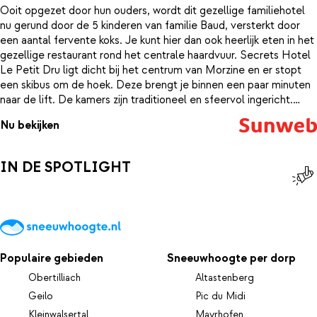
Ooit opgezet door hun ouders, wordt dit gezellige familiehotel
nu gerund door de 5 kinderen van familie Baud, versterkt door
een aantal fervente koks. Je kunt hier dan ook heerlijk eten in het
gezellige restaurant rond het centrale haardvuur. Secrets Hotel
Le Petit Dru ligt dicht bij het centrum van Morzine en er stopt
een skibus om de hoek. Deze brengt je binnen een paar minuten
naar de lift. De kamers zijn traditioneel en sfeervol ingericht.
Kom je met verkleumde tenen terug van de piste, dan kun je ze
Nu bekijken
weer laten ontdooien in het wellness gedeelte van het hotel.
Hier kun je heerlijk bijtanken in de jacuzzi of opwarmen in de
sauna. Zo schuif je weer helemaal zen aan bij het diner.
IN DE SPOTLIGHT
Populaire gebieden
Sneeuwhoogte per dorp
Obertilliach
Altastenberg
Geilo
Pic du Midi
Kleinwalsertal
Mayrhofen