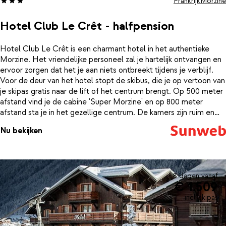
Frankrijk
Morzine
Hotel Club Le Crêt - halfpension
Hotel Club Le Crêt is een charmant hotel in het authentieke
Morzine. Het vriendelijke personeel zal je hartelijk ontvangen en
ervoor zorgen dat het je aan niets ontbreekt tijdens je verblijf.
Voor de deur van het hotel stopt de skibus, die je op vertoon van
je skipas gratis naar de lift of het centrum brengt. Op 500 meter
afstand vind je de cabine 'Super Morzine' en op 800 meter
afstand sta je in het gezellige centrum. De kamers zijn ruim en
comfortabel ingericht. Vanuit het hotel heb je een prachtig
Nu bekijken
uitzicht op de besneeuwde bergtoppen van Morzine. Je verblijft
op basis van halfpension, maar het is ook mogelijk om dit uit te
breiden naar volpension. Dan hoef je je over eten in ieder geval
ook niet meer druk te maken deze wintersport. En niet geheel
onbelangrijk; de wijn is inbegrepen bij het diner in het hotel. Na
8 dagen vanaf
€ 1.509
een dag op de piste is het heerlijk om nog even te relaxen. Dat
kan in het wellnesscenter van Club Le Crêt. Hier kun je nog wat
incl. skipas
baantjes trekken in het binnenzwembad of helemaal tot rust
komen in de hamam of jacuzzi.