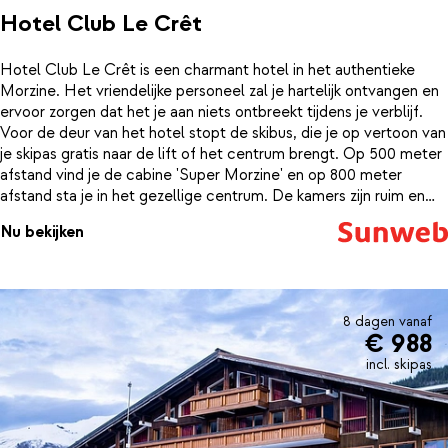
Hotel Club Le Crêt
Hotel Club Le Crêt is een charmant hotel in het authentieke
Morzine. Het vriendelijke personeel zal je hartelijk ontvangen en
ervoor zorgen dat het je aan niets ontbreekt tijdens je verblijf.
Voor de deur van het hotel stopt de skibus, die je op vertoon van
je skipas gratis naar de lift of het centrum brengt. Op 500 meter
afstand vind je de cabine 'Super Morzine' en op 800 meter
afstand sta je in het gezellige centrum. De kamers zijn ruim en
comfortabel ingericht. Vanuit het hotel heb je een prachtig
Nu bekijken
uitzicht op de besneeuwde bergtoppen van Morzine. Na een dag
op de piste is het heerlijk om nog even te relaxen. Dat kan in het
wellnesscenter van Club Le Crêt. Hier kun je nog wat baantjes
trekken in het binnenzwembad of helemaal tot rust komen in de
hamam of jacuzzi.
8 dagen vanaf
€ 988
incl. skipas