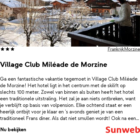
Frankrijk
Morzine
Village Club Miléade de Morzine
Ga een fantastische vakantie tegemoet in Village Club Miléade
de Morzine! Het hotel ligt in het centrum met de skilift op
slechts 100 meter. Zowel van binnen als buiten heeft het hotel
een traditionele uitstraling. Het zal je aan niets ontbreken, want
je verblijft op basis van volpension. Elke ochtend staat er een
heerlijk ontbijt voor je klaar en 's avonds geniet je van een
traditioneel Frans diner. Als dat niet smullen wordt! Ook na een
dag slalommen is er genoeg te beleven in Village Club Miléade
Nu bekijken
de Morzine. In het wellnesscentrum kan je heerlijk bijkomen in de
sauna, hamam of de jacuzzi en de kinderen vermaken zich bij een