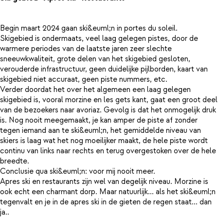
Begin maart 2024 gaan ski&euml;n in portes du soleil.
Skigebied is ondermaats, veel laag gelegen pistes, door de
warmere periodes van de laatste jaren zeer slechte
sneeuwkwaliteit, grote delen van het skigebied gesloten,
verouderde infrastructuur, geen duidelijke pijlborden, kaart van
skigebied niet accuraat, geen piste nummers, etc.
Verder doordat het over het algemeen een laag gelegen
skigebied is, vooral morzine en les gets kant, gaat een groot deel
van de bezoekers naar avoriaz. Gevolg is dat het onmogelijk druk
is. Nog nooit meegemaakt, je kan amper de piste af zonder
tegen iemand aan te ski&euml;n, het gemiddelde niveau van
skiers is laag wat het nog moeilijker maakt, de hele piste wordt
continu van links naar rechts en terug overgestoken over de hele
breedte.
Conclusie qua ski&euml;n: voor mij nooit meer.
Apres ski en restaurants zijn wel van degelijk niveau. Morzine is
ook echt een charmant dorp. Maar natuurlijk... als het ski&euml;n
tegenvalt en je in de apres ski in de gieten de regen staat... dan