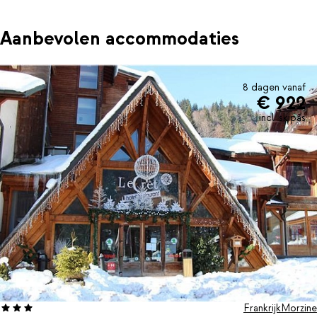
Aanbevolen accommodaties
8 dagen vanaf
€ 922
incl. skipas
Frankrijk
Morzine