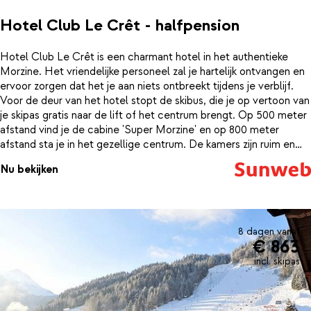
Hotel Club Le Crêt - halfpension
Hotel Club Le Crêt is een charmant hotel in het authentieke
Morzine. Het vriendelijke personeel zal je hartelijk ontvangen en
ervoor zorgen dat het je aan niets ontbreekt tijdens je verblijf.
Voor de deur van het hotel stopt de skibus, die je op vertoon van
je skipas gratis naar de lift of het centrum brengt. Op 500 meter
afstand vind je de cabine 'Super Morzine' en op 800 meter
afstand sta je in het gezellige centrum. De kamers zijn ruim en
comfortabel ingericht. Vanuit het hotel heb je een prachtig
Nu bekijken
uitzicht op de besneeuwde bergtoppen van Morzine. Je verblijft
op basis van halfpension, maar het is ook mogelijk om dit uit te
breiden naar volpension. Dan hoef je je over eten in ieder geval
ook niet meer druk te maken deze wintersport. En niet geheel
onbelangrijk; de wijn is inbegrepen bij het diner in het hotel. Na
8 dagen vanaf
€ 863
een dag op de piste is het heerlijk om nog even te relaxen. Dat
kan in het wellnesscenter van Club Le Crêt. Hier kun je nog wat
incl. skipas
baantjes trekken in het binnenzwembad of helemaal tot rust
komen in de hamam of jacuzzi.