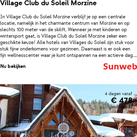
Village Club du Soleil Morzine
In Village Club du Soleil Morzine verblijf je op een centrale
locatie, namelijk in het charmante centrum van Morzine en op
slechts 100 meter van de skilift. Wanneer je met kinderen op
wintersport gaat, is Village Club du Soleil Morzine zeker een
geschikte keuze! Alle hotels van Villages du Soleil zijn stuk voor
stuk fijne onderkomens voor gezinnen. Daarnaast is er ook een
fijn wellnesscenter waar je kunt ontspannen na een actieve dag.
De kamers zijn comfortabel en netjes ingericht. Voor het eten
Nu bekijken
schuif je zo aan in het restaurant, waar de smakelijke maaltijden al
op je staan te wachten.Bij je verblijf is een 6-daagse skipas en
materiaalhuur inclusief.
4 dagen vanaf
€ 478
incl. skipas