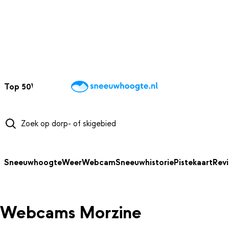
NAAR HOOFDINHOUD
Top 50
Webcams
Wintersportweer
Kaarten
Sneeuwverwacht
Sneeuwhoogte
Weer
Webcam
Sneeuwhistorie
Pistekaart
Rev
Webcams Morzine