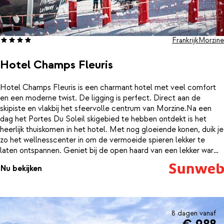
Frankrijk
Morzine
Hotel Champs Fleuris
Hotel Champs Fleuris is een charmant hotel met veel comfort
en een moderne twist. De ligging is perfect. Direct aan de
skipiste en vlakbij het sfeervolle centrum van Morzine.Na een
dag het Portes Du Soleil skigebied te hebben ontdekt is het
heerlijk thuiskomen in het hotel. Met nog gloeiende konen, duik je
zo het wellnesscenter in om de vermoeide spieren lekker te
laten ontspannen. Geniet bij de open haard van een lekker warm
drankje of cocktail als aperitief voordat je gaat dineren in het
Nu bekijken
restaurant van het hotel.
8 dagen vanaf