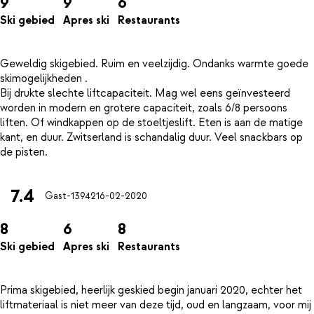
9
9
6
Ski gebied
Apres ski
Restaurants
Geweldig skigebied. Ruim en veelzijdig. Ondanks warmte goede
skimogelijkheden .
Bij drukte slechte liftcapaciteit. Mag wel eens geïnvesteerd
worden in modern en grotere capaciteit, zoals 6/8 persoons
liften. Of windkappen op de stoeltjeslift. Eten is aan de matige
kant, en duur. Zwitserland is schandalig duur. Veel snackbars op
7.4
Gast-13942
16-02-2020
8
6
8
Ski gebied
Apres ski
Restaurants
Prima skigebied, heerlijk geskied begin januari 2020, echter het
liftmateriaal is niet meer van deze tijd, oud en langzaam, voor mij