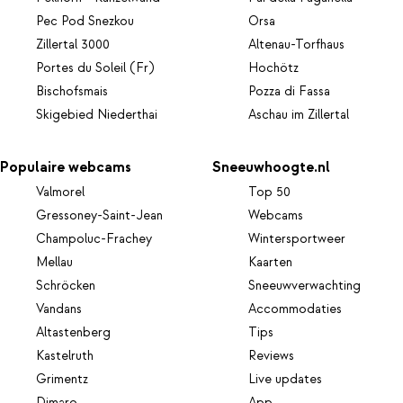
Pec Pod Snezkou
Orsa
Zillertal 3000
Altenau-Torfhaus
Portes du Soleil (Fr)
Hochötz
Bischofsmais
Pozza di Fassa
Skigebied Niederthai
Aschau im Zillertal
Populaire webcams
Sneeuwhoogte.nl
Valmorel
Top 50
Gressoney-Saint-Jean
Webcams
Champoluc-Frachey
Wintersportweer
Mellau
Kaarten
Schröcken
Sneeuwverwachting
Vandans
Accommodaties
Altastenberg
Tips
Kastelruth
Reviews
Grimentz
Live updates
Dimaro
App