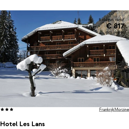
op de piste is het heerlijk om nog even te relaxen. Dat kan in het
wellnesscenter van Club Le Crêt. Hier kun je nog wat baantjes
trekken in het binnenzwembad of helemaal tot rust komen in de
hamam of jacuzzi.
8 dagen vanaf
€ 817
incl. skipas
Frankrijk
Morzine
Hotel Les Lans