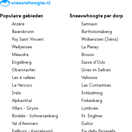
Populaire gebieden
Sneeuwhoogte per dorp
Anzère
Samnaun
Baiersbronn
Bartholomäberg
Puy Saint Vincent
Wolkenstein (Selva)
Weißensee
La Planay
Méaudre
Bruson
Engelberg
Sauze d’Oulx
Oberstaufen
Gries im Sellrain
Les 4 vallées
Vallouise
Le Vercors
Les Contamines
Ivalo
Schladming
Alpbachtal
Finkenberg
Villars - Gryon
Lumbrein
Bödele - Schwarzenberg
St. Englmar
Val d'Anniviers
Galtür
Fellhorn - Kanzelwand
Fai della Paganella