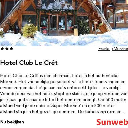
Frankrijk
Morzine
Hotel Club Le Crêt
Hotel Club Le Crêt is een charmant hotel in het authentieke
Morzine. Het vriendelijke personeel zal je hartelijk ontvangen en
ervoor zorgen dat het je aan niets ontbreekt tijdens je verblijf.
Voor de deur van het hotel stopt de skibus, die je op vertoon van
je skipas gratis naar de lift of het centrum brengt. Op 500 meter
afstand vind je de cabine 'Super Morzine' en op 800 meter
afstand sta je in het gezellige centrum. De kamers zijn ruim en
comfortabel ingericht. Vanuit het hotel heb je een prachtig
Nu bekijken
uitzicht op de besneeuwde bergtoppen van Morzine. Na een dag