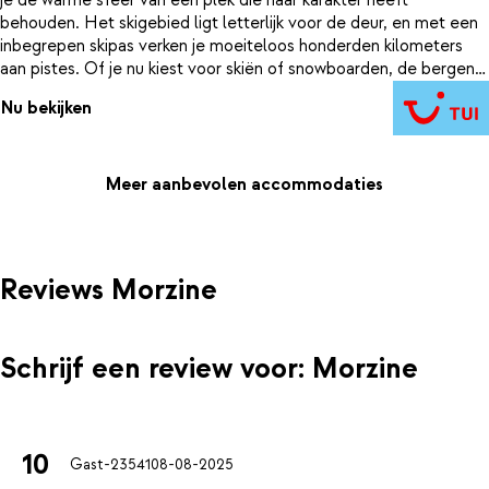
je de warme sfeer van een plek die haar karakter heeft
behouden. Het skigebied ligt letterlijk voor de deur, en met een
inbegrepen skipas verken je moeiteloos honderden kilometers
aan pistes. Of je nu kiest voor skiën of snowboarden, de bergen
liggen aan je voeten. Na een actieve dag in de Franse Alpen is
Nu bekijken
het tijd om te ontspannen. Warm op in de sauna of laat je spieren
tot rust komen in de hottub. In het restaurant wacht een
smakelijke verrassing: pannenkoeken of een klassieke fondue.
Sluit de dag af in je comfortabele kamer, waar je rustig kunt
Meer aanbevolen accommodaties
uitbuiken en nagenieten van alles wat je hebt beleefd.
Reviews Morzine
Schrijf een review voor: Morzine
10
Gast-23541
08-08-2025