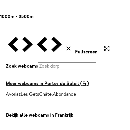
1000m - 2500m
Vorige Webcam
Volgende Webcam
Vorige Webcam
Volgende Webcam
Uitvergroten
Sluiten
Fullscreen
Zoek webcams
Meer webcams in Portes du Soleil (Fr)
Avoriaz
Les Gets
Châtel
Abondance
Bekijk alle webcams in Frankrijk