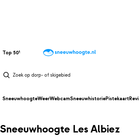
NAAR HOOFDINHOUD
Top 50
Webcams
Wintersportweer
Kaarten
Sneeuwverwacht
Sneeuwhoogte
Weer
Webcam
Sneeuwhistorie
Pistekaart
Rev
Sneeuwhoogte Les Albiez