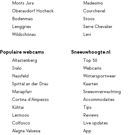
Monts Jura
Madesimo
Oberaudorf Hocheck
Courchevel
Bodenmais
Stoos
Lenggries
Serre Chevalier
Wildschönau
Levi
Populaire webcams
Sneeuwhoogte.nl
Altastenberg
Top 50
Ivalo
Webcams
Nassfeld
Wintersportweer
Spittal an der Drau
Kaarten
Mariapfarr
Sneeuwverwachting
Cortina d'Ampezzo
Accommodaties
Kühtai
Tips
Lermoos
Reviews
Colfosco
Live updates
Alagna Valsesia
App