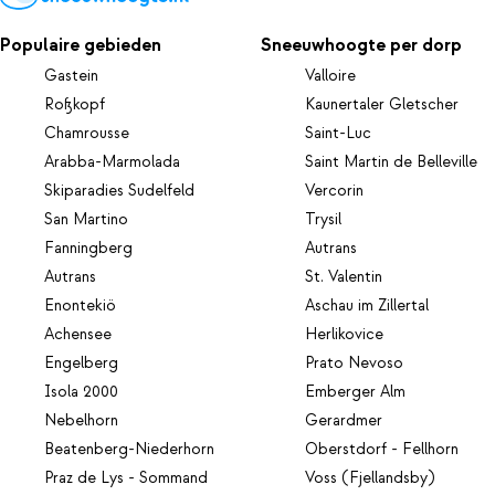
Populaire gebieden
Sneeuwhoogte per dorp
Gastein
Valloire
Roßkopf
Kaunertaler Gletscher
Chamrousse
Saint-Luc
Arabba-Marmolada
Saint Martin de Belleville
Skiparadies Sudelfeld
Vercorin
San Martino
Trysil
Fanningberg
Autrans
Autrans
St. Valentin
Enontekiö
Aschau im Zillertal
Achensee
Herlikovice
Engelberg
Prato Nevoso
Isola 2000
Emberger Alm
Nebelhorn
Gerardmer
Beatenberg-Niederhorn
Oberstdorf - Fellhorn
Praz de Lys - Sommand
Voss (Fjellandsby)