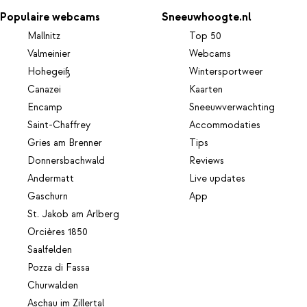
Populaire webcams
Sneeuwhoogte.nl
Mallnitz
Top 50
Valmeinier
Webcams
Hohegeiß
Wintersportweer
Canazei
Kaarten
Encamp
Sneeuwverwachting
Saint-Chaffrey
Accommodaties
Gries am Brenner
Tips
Donnersbachwald
Reviews
Andermatt
Live updates
Gaschurn
App
St. Jakob am Arlberg
Orcières 1850
Saalfelden
Pozza di Fassa
Churwalden
Aschau im Zillertal