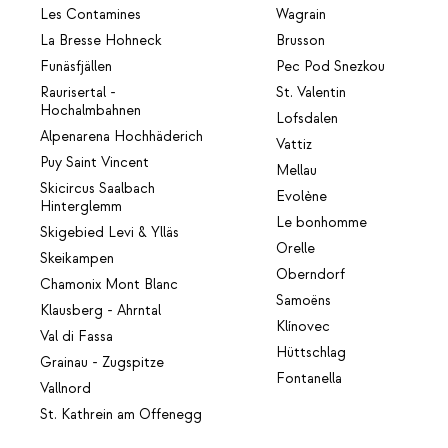
Les Contamines
Wagrain
La Bresse Hohneck
Brusson
Funäsfjällen
Pec Pod Snezkou
Raurisertal -
St. Valentin
Hochalmbahnen
Lofsdalen
Alpenarena Hochhäderich
Vattiz
Puy Saint Vincent
Mellau
Skicircus Saalbach
Evolène
Hinterglemm
Le bonhomme
Skigebied Levi & Ylläs
Orelle
Skeikampen
Oberndorf
Chamonix Mont Blanc
Samoëns
Klausberg - Ahrntal
Klínovec
Val di Fassa
Hüttschlag
Grainau - Zugspitze
Fontanella
Vallnord
St. Kathrein am Offenegg