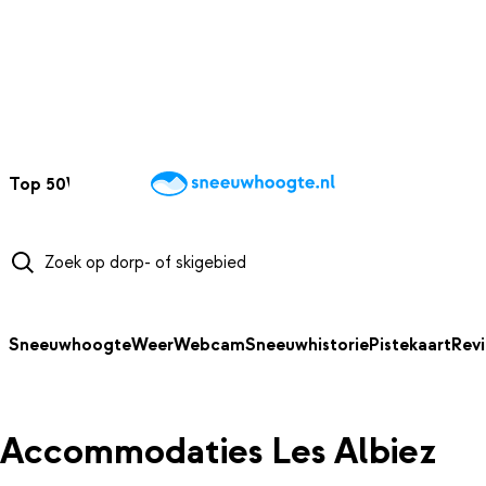
NAAR HOOFDINHOUD
Top 50
Webcams
Wintersportweer
Kaarten
Sneeuwverwacht
Sneeuwhoogte
Weer
Webcam
Sneeuwhistorie
Pistekaart
Rev
Accommodaties Les Albiez