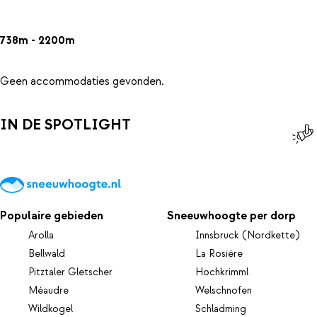
738m - 2200m
Geen accommodaties gevonden.
IN DE SPOTLIGHT
Populaire gebieden
Sneeuwhoogte per dorp
Arolla
Innsbruck (Nordkette)
Bellwald
La Rosière
Pitztaler Gletscher
Hochkrimml
Méaudre
Welschnofen
Wildkogel
Schladming