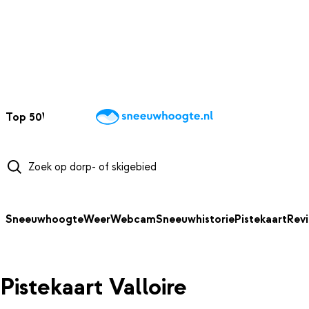
NAAR HOOFDINHOUD
Top 50
Webcams
Wintersportweer
Kaarten
Sneeuwverwacht
Sneeuwhoogte
Weer
Webcam
Sneeuwhistorie
Pistekaart
Rev
Pistekaart Valloire