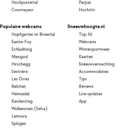
Hochpustertal
Parpan
Courmayeur
Hochötz
Populaire webcams
Sneeuwhoogte.nl
Hopfgarten im Brixental
Top 50
Sainte-Foy
Webcams
Schladming
Wintersportweer
Manigod
Kaarten
Hirschegg
Sneeuwverwachting
Sestrière
Accommodaties
Les Orres
Tips
Belchen
Reviews
Hemsedal
Live updates
Kandersteg
App
Wolkenstein (Selva)
Lamoura
Splügen