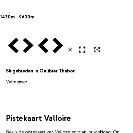
1430m - 2600m
Vorige
Volgende
Vorige
Volgende
Open in volledig scherm
Uitvergroten
Sluiten
Skigebieden in Galibier Thabor
Valmeinier
Pistekaart Valloire
Bekijk de pistekaart van Valloire en plan jouw skidag. Op