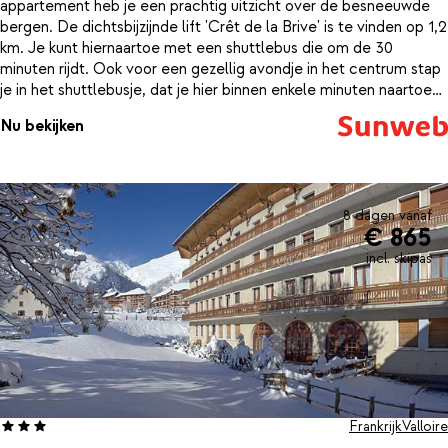
appartement heb je een prachtig uitzicht over de besneeuwde
bergen. De dichtsbijzijnde lift 'Crêt de la Brive' is te vinden op 1,2
km. Je kunt hiernaartoe met een shuttlebus die om de 30
minuten rijdt. Ook voor een gezellig avondje in het centrum stap
je in het shuttlebusje, dat je hier binnen enkele minuten naartoe
brengt. Nog energie over na een dag op de piste? Dan kun je je
Nu bekijken
uitleven op de squashbaan en in het fitnesscentrum in het
complex. Daarna lekker bijkomen in de sauna, het Turks
stoombad of de whirlpool en je zult heerlijk slapen!
8 dagen vanaf
€ 865
incl. skipas
Frankrijk
Valloire