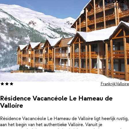
€ 392
traditionele Franse avond en tover een raclettegrill of fondueset
op tafel.De smaakvol en comfortabel ingerichte appartementen
incl. skipas
bieden je de rust die je nodig hebt na een lange en actieve dag.
Hier kun je weer opladen voor een nieuwe dag op de piste.
Frankrijk
Valloire
Résidence Vacancéole Le Hameau de
Valloire
Résidence Vacancéole Le Hameau de Valloire ligt heerlijk rustig,
aan het begin van het authentieke Valloire. Vanuit je