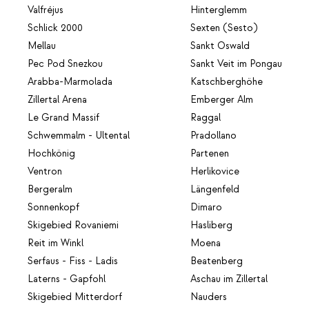
Valfréjus
Hinterglemm
Schlick 2000
Sexten (Sesto)
Mellau
Sankt Oswald
Pec Pod Snezkou
Sankt Veit im Pongau
Arabba-Marmolada
Katschberghöhe
Zillertal Arena
Emberger Alm
Le Grand Massif
Raggal
Schwemmalm - Ultental
Pradollano
Hochkönig
Partenen
Ventron
Herlikovice
Bergeralm
Längenfeld
Sonnenkopf
Dimaro
Skigebied Rovaniemi
Hasliberg
Reit im Winkl
Moena
Serfaus - Fiss - Ladis
Beatenberg
Laterns - Gapfohl
Aschau im Zillertal
Skigebied Mitterdorf
Nauders