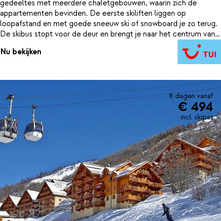
gedeeltes met meerdere chaletgebouwen, waarin zich de
appartementen bevinden. De eerste skiliften liggen op
loopafstand en met goede sneeuw ski of snowboard je zo terug.
De skibus stopt voor de deur en brengt je naar het centrum van
Valloire. Na een dagje actief op de pistes kun je een heerlijke
Nu bekijken
duik nemen in het binnenbad. 's Avonds bijpraten in je
appartement of een mooie wandeling maken naar het dorp voor
een hapje en een drankje.
8 dagen vanaf
€ 494
incl. skipas