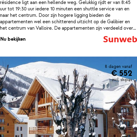
résidence ligt aan een hellende weg. Gelukkig rijdt er van 8:45
uur tot 19:30 uur iedere 10 minuten een shuttle service van en
naar het centrum. Door zijn hogere ligging bieden de
appartementen wel een schitterend uitzicht op de Galibier en
het centrum van Valloire. De appartementen zijn verdeeld over
meerdere in chalet-stijl gebouwde gebouwen en zijn met zorg
Nu bekijken
ingericht.Bij de receptie is er de mogelijkheid om broodjes te
bestellen, zodat jij 's ochtends niet in de rij bij de bakker hoeft te
staan. Na een dag intensief skiën, kun je gebruik maken van het
zwembad of de sauna om wat ontspanning op te zoeken.
Résidence Odalys Hameau & Chalets de la Vallée d'Or is een
8 dagen vanaf
€ 552
goed uitgangspunt voor een geslaagde wintersportvakantie!
incl. skipas