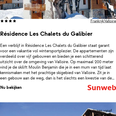
Frankrijk
Valloire
Résidence Les Chalets du Galibier
Een verblijf in Résidence Les Chalets du Galibier staat garant
voor een vakantie vol wintersportplezier. De appartementen zijn
verdeeld over vijf gebouwen en bieden je een schitterend
uitzicht over de omgeving van Valloire. Op maximaal 200 meter
vind je de skilift Moulin Benjamin die je in een mum van tijd laat
kennismaken met het prachtige skigebied van Valloire. Zit je in
een gebouw aan de weg, dan is het slechts een kwestie van de
weg oversteken. Na een lange dag kun je ook afdalen tot de
Nu bekijken
residence via de blauwe piste Moulin. Het gezellige, sfeervolle
centrum van Valloire ligt iets verder weg, maar met de skibus die
pal naast het complex stopt, ben je er zo.Begin de ochtend met
verse broodjes, die je de dag ervoor besteld hebt via de brood
bestelservice bij de receptie. Sluit de avond in stijl af met een
8 dagen vanaf