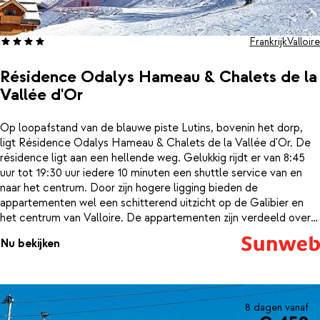
Frankrijk
Valloire
Résidence Odalys Hameau & Chalets de la
Vallée d'Or
Op loopafstand van de blauwe piste Lutins, bovenin het dorp,
ligt Résidence Odalys Hameau & Chalets de la Vallée d'Or. De
résidence ligt aan een hellende weg. Gelukkig rijdt er van 8:45
uur tot 19:30 uur iedere 10 minuten een shuttle service van en
naar het centrum. Door zijn hogere ligging bieden de
appartementen wel een schitterend uitzicht op de Galibier en
het centrum van Valloire. De appartementen zijn verdeeld over
meerdere in chalet-stijl gebouwde gebouwen en zijn met zorg
Nu bekijken
ingericht.Bij de receptie is er de mogelijkheid om broodjes te
bestellen, zodat jij 's ochtends niet in de rij bij de bakker hoeft te
staan. Na een dag intensief skiën, kun je gebruik maken van het
zwembad of de sauna om wat ontspanning op te zoeken.
Résidence Odalys Hameau & Chalets de la Vallée d'Or is een
8 dagen vanaf