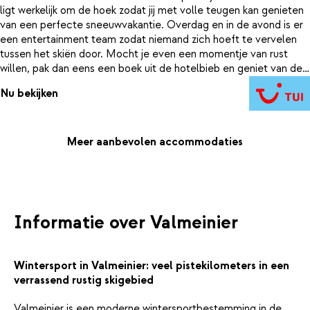
ligt werkelijk om de hoek zodat jij met volle teugen kan genieten
van een perfecte sneeuwvakantie. Overdag en in de avond is er
een entertainment team zodat niemand zich hoeft te vervelen
tussen het skiën door. Mocht je even een momentje van rust
willen, pak dan eens een boek uit de hotelbieb en geniet van de
zon op het terras met een mok warme chocomelk. Beter dan dit
Nu bekijken
kan het bijna niet worden.
Meer aanbevolen accommodaties
Informatie over Valmeinier
Wintersport in Valmeinier: veel pistekilometers in een
verrassend rustig skigebied
Valmeinier is een moderne wintersportbestemming in de