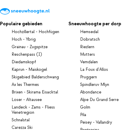
Populaire gebieden
Sneeuwhoogte per dorp
Hochzillertal - Hochfügen
Hemsedal
Hoch - Ybrig
Dobratsch
Grainau - Zugspitze
Riezlern
Reschenpass (I)
Mutters
Diedamskopf
Vemdalen
Kaprun - Maiskogel
La Foux d'Allos
Skigebied Balderschwang
Pruggern
Ax les Thermes
Spindleruv Mlyn
Brixen - Skirama Eisacktal
Abondance
Loser - Altausee
Alpe Du Grand Serre
Landeck - Zams - Fliess
Golm
Venetregion
Pila
Schnalstal
Peisey - Vallandry
Carezza Ski