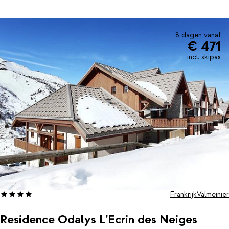
De gezellige dorpskern van Valmeinier bereik je al met een korte
wandeling. Hier kun je heerlijk winkelen of aanschuiven in een van
de leuke restaurants.
8 dagen vanaf
€ 471
incl. skipas
Frankrijk
Valmeinier
Residence Odalys L'Ecrin des Neiges