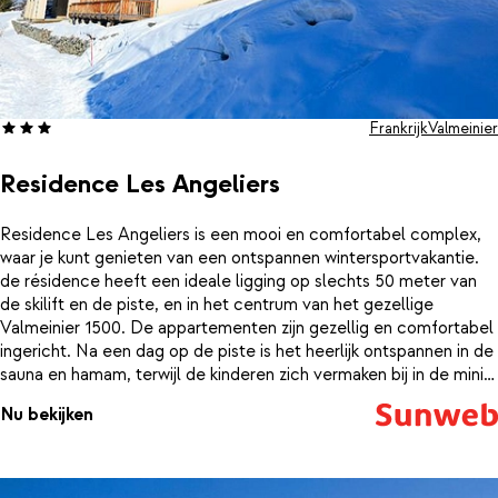
Frankrijk
Valmeinier
Residence Les Angeliers
Residence Les Angeliers is een mooi en comfortabel complex,
waar je kunt genieten van een ontspannen wintersportvakantie.
de résidence heeft een ideale ligging op slechts 50 meter van
de skilift en de piste, en in het centrum van het gezellige
Valmeinier 1500. De appartementen zijn gezellig en comfortabel
ingericht. Na een dag op de piste is het heerlijk ontspannen in de
sauna en hamam, terwijl de kinderen zich vermaken bij in de mini
club. Of je kunt nog even lekker het dorp in, om wat te winkelen
Nu bekijken
of om iets te drinken in een van de gezellige bars.