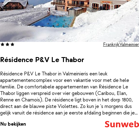
Frankrijk
Valmeinier
Résidence P&V Le Thabor
Résidence P&V Le Thabor in Valmeinieris een leuk
appartementencomplex voor een vakantie voor met de hele
familie. De comfortabele appartementen van Résidence Le
Thabor liggen verspreid over vier gebouwen (Caribou, Elan,
Renne en Chamois). De résidence ligt boven in het dorp 1800,
direct aan de blauwe piste Violettes. Zo kun je 's morgens dus
gelijk vanuit de résidence aan je eerste afdaling beginnen die je
leidt naar de stoeltjesliften Jeux en Aynard, op slechts 100
Nu bekijken
meter. Na een dag op de piste kun je heerlijk ontspannen in de
sauna. Voor de kinderen worden er ook regelmatig leuke