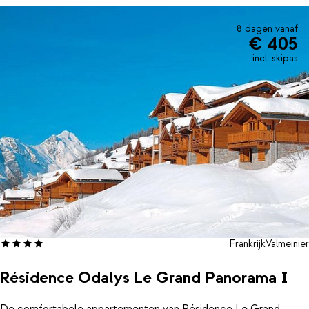
activiteiten georganiseerd. Het sfeervolle centrum van
Valmeinier ligt op loopafstand. Hier vind je diverse leuke winkels,
restaurants en gezellige bars. Heb je geen zin om 's avonds de
8 dagen vanaf
€ 405
deur nog uit te gaan? In de résidence zelf zitten 2 leuke
restaurant waar je kunt genieten van een heerlijk Frans diner.
incl. skipas
Kortom, alles is hier aanwezig om er een geweldige wintersport
van te maken!
Frankrijk
Valmeinier
Résidence Odalys Le Grand Panorama I