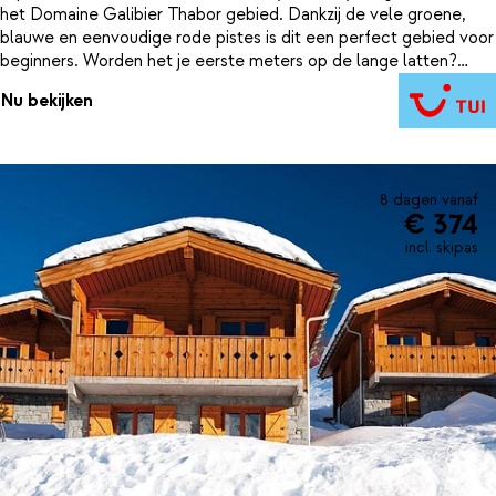
het Domaine Galibier Thabor gebied. Dankzij de vele groene,
blauwe en eenvoudige rode pistes is dit een perfect gebied voor
beginners. Worden het je eerste meters op de lange latten?
Neem dan lessen bij de skischool in de buurt van Les Hauts De
Nu bekijken
Valmeinier. Na een avontuurlijke dag in de sneeuw geniet je van
een welverdiende duik in het zwembad.
8 dagen vanaf
€ 374
incl. skipas