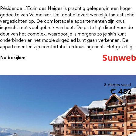
Résidence L'Ecrin des Neiges is prachtig gelegen, in een hoger
gedeelte van Valmeinier. De locatie levert werkelijk fantastische
vergezichten op. De comfortabele appartementen zijn knus
ingericht met veel gebruik van hout. De piste ligt direct voor de
deur van het complex, waardoor je 's morgens zo je ski's kunt
onderbinden en het mooie skigebied kunt gaan verkennen. De
appartementen zijn comfortabel en knus ingericht. Het gezellige
centrum van Valmeinier biedt genoeg mogelijkheden voor een
Nu bekijken
leuke avond. De dorpskern ligt op een sneeuwbalworp afstand
van de résidence. Deze knusse appartementen zijn mede door
de schitterende locatie een echte aanrader!
8 dagen vanaf
€ 482
incl. skipas