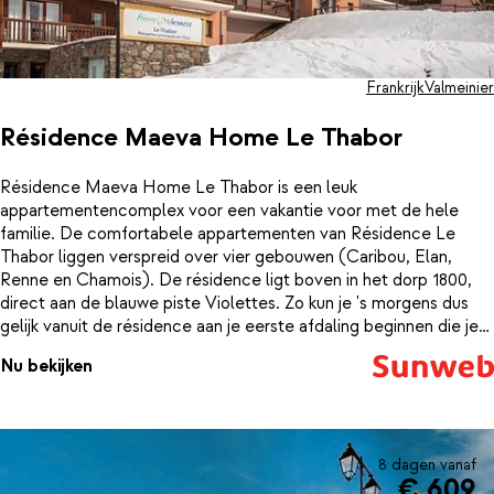
Frankrijk
Valmeinier
Résidence Maeva Home Le Thabor
Résidence Maeva Home Le Thabor is een leuk
appartementencomplex voor een vakantie voor met de hele
familie. De comfortabele appartementen van Résidence Le
Thabor liggen verspreid over vier gebouwen (Caribou, Elan,
Renne en Chamois). De résidence ligt boven in het dorp 1800,
direct aan de blauwe piste Violettes. Zo kun je 's morgens dus
gelijk vanuit de résidence aan je eerste afdaling beginnen die je
leidt naar de stoeltjesliften Jeux en Aynard, op slechts 100
Nu bekijken
meter. Het sfeervolle centrum van Valmeinier ligt op
loopafstand. Hier vind je diverse leuke winkels, restaurants en
gezellige bars. Heb je geen zin om 's avonds de deur nog uit te
gaan? In de résidence zelf zitten 2 leuke restaurant waar je kunt
genieten van een heerlijk Frans diner. Kortom, alles is hier
8 dagen vanaf
€ 609
aanwezig om er een geweldige wintersport van te maken!