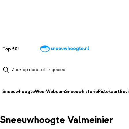
NAAR HOOFDINHOUD
Top 50
Webcams
Wintersportweer
Kaarten
Sneeuwverwacht
Sneeuwhoogte
Weer
Webcam
Sneeuwhistorie
Pistekaart
Rev
Sneeuwhoogte Valmeinier