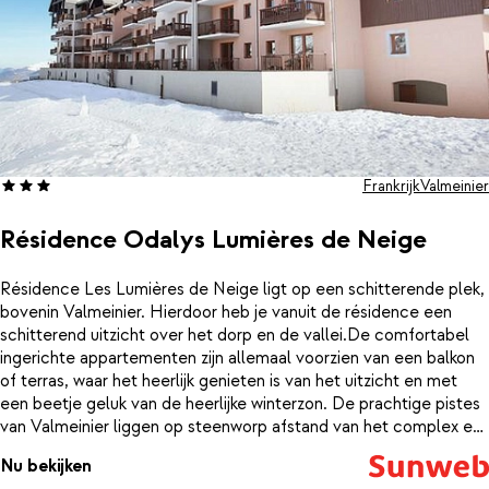
Frankrijk
Valmeinier
Résidence Odalys Lumières de Neige
Résidence Les Lumières de Neige ligt op een schitterende plek,
bovenin Valmeinier. Hierdoor heb je vanuit de résidence een
schitterend uitzicht over het dorp en de vallei.De comfortabel
ingerichte appartementen zijn allemaal voorzien van een balkon
of terras, waar het heerlijk genieten is van het uitzicht en met
een beetje geluk van de heerlijke winterzon. De prachtige pistes
van Valmeinier liggen op steenworp afstand van het complex en
de dichtstbijzijnde skilift vind je al op 100 meter. Dit is dus een
Nu bekijken
ideale uitvalsbasis om het mooie skigebied te gaan ontdekken.