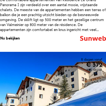
De comfortabele appartementen van Résidence Le Grand
Panorama I zijn verdeeld over een aantal mooie, vrijstaande
chalets. De meeste van de appartementen hebben een terras of
balkon die je een prachtig uitzicht bieden op de besneeuwde
omgeving. De skilift ligt op 500 meter en het gezellige centrum
van Valmeinier op 800 meter van de résidence. De
appartementen zijn comfortabel en knus ingericht met veel
gebruik van hout. Na een actieve dag op de piste kun je 's
Nu bekijken
middags heerlijk een duik nemen in het verwarmde
buitenzwembad of weer opwarmen in de sauna. Résidence Le
Grand Panorama I heeft een rustige ligging, maar alle gemakken
binnen handbereik. Hier ga je een fijne wintersport beleven!
8 dagen vanaf
€ 372
incl. skipas