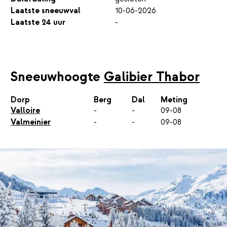
Laatste sneeuwval
10-06-2026
Laatste 24 uur
-
Sneeuwhoogte
Galibier Thabor
Dorp
Berg
Dal
Meting
Valloire
-
-
09-08
Valmeinier
-
-
09-08