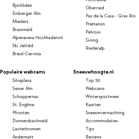
Pontresina
Björkliden
Oberried
Emberger Alm
Pas de la Casa - Grau Roi
Mieders
Prémanon
Braunwald
Pelvoux
Alpenarena Hochhäderich
Going
Ski Ještěd
Riederalp
Breuil-Cervinia
Populaire webcams
Sneeuwhoogte.nl
Silvaplana
Top 50
Seiser Alm
Webcams
Schoppernau
Wintersportweer
St. Englmar
Kaarten
Pfronten
Sneeuwverwachting
Donnersbachwald
Accommodaties
Lauterbrunnen
Tips
Andermatt
Reviews