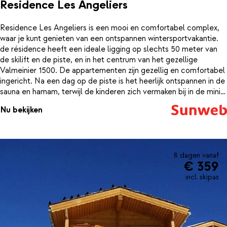
Residence Les Angeliers
Residence Les Angeliers is een mooi en comfortabel complex,
waar je kunt genieten van een ontspannen wintersportvakantie.
de résidence heeft een ideale ligging op slechts 50 meter van
de skilift en de piste, en in het centrum van het gezellige
Valmeinier 1500. De appartementen zijn gezellig en comfortabel
ingericht. Na een dag op de piste is het heerlijk ontspannen in de
sauna en hamam, terwijl de kinderen zich vermaken bij in de mini
club. Of je kunt nog even lekker het dorp in, om wat te winkelen
Nu bekijken
of om iets te drinken in een van de gezellige bars.
8 dagen vanaf
€ 359
incl. skipas