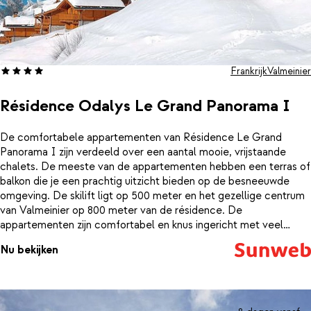
Frankrijk
Valmeinier
Résidence Odalys Le Grand Panorama I
De comfortabele appartementen van Résidence Le Grand
Panorama I zijn verdeeld over een aantal mooie, vrijstaande
chalets. De meeste van de appartementen hebben een terras of
balkon die je een prachtig uitzicht bieden op de besneeuwde
omgeving. De skilift ligt op 500 meter en het gezellige centrum
van Valmeinier op 800 meter van de résidence. De
appartementen zijn comfortabel en knus ingericht met veel
gebruik van hout. Na een actieve dag op de piste kun je 's
Nu bekijken
middags heerlijk een duik nemen in het verwarmde
buitenzwembad of weer opwarmen in de sauna. Résidence Le
Grand Panorama I heeft een rustige ligging, maar alle gemakken
binnen handbereik. Hier ga je een fijne wintersport beleven!