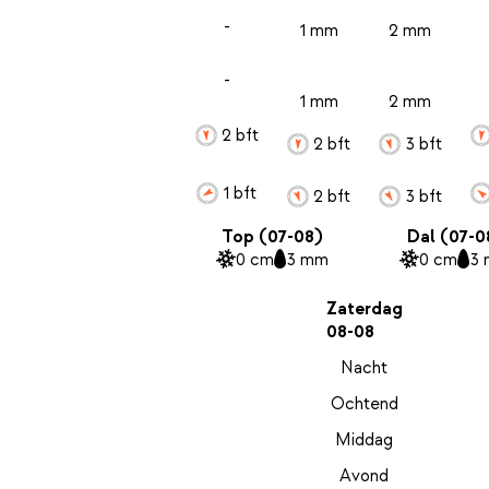
-
1 mm
2 mm
-
1 mm
2 mm
2 bft
2 bft
3 bft
1 bft
2 bft
3 bft
Top (07-08)
Dal (07-0
0 cm
3 mm
0 cm
3
Zaterdag
08-08
Nacht
Ochtend
Middag
Avond