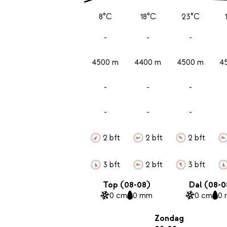
8°C
18°C
23°C
-
-
-
4500 m
4400 m
4500 m
4
-
-
-
-
-
-
2 bft
2 bft
2 bft
3 bft
2 bft
3 bft
Top (08-08)
Dal (08-0
0 cm
0 mm
0 cm
0
Zondag