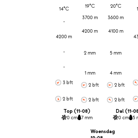
19°C
20°C
14°C
3700 m
3600 m
-
4200 m
4100 m
4200 m
4
-
2 mm
5 mm
-
1 mm
4 mm
3 bft
2 bft
2 bft
2 bft
2 bft
2 bft
Top (11-08)
Dal (11-0
0 cm
7 mm
0 cm
5
Woensdag