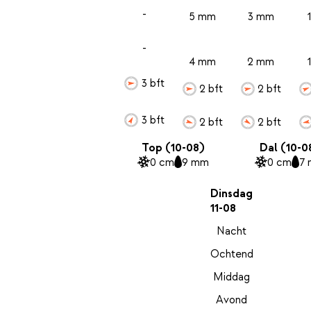
-
5 mm
3 mm
-
4 mm
2 mm
3 bft
2 bft
2 bft
3 bft
2 bft
2 bft
Top (10-08)
Dal (10-0
0 cm
9 mm
0 cm
7
Dinsdag
11-08
Nacht
Ochtend
Middag
Avond