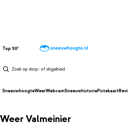
NAAR HOOFDINHOUD
Top 50
Webcams
Wintersportweer
Kaarten
Sneeuwverwacht
Sneeuwhoogte
Weer
Webcam
Sneeuwhistorie
Pistekaart
Rev
Weer Valmeinier