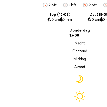
2 bft
1 bft
2 bft
Top (12-08)
Dal (12-0
0 cm
0 mm
0 cm
0
Donderdag
13-08
Nacht
Ochtend
Middag
Avond