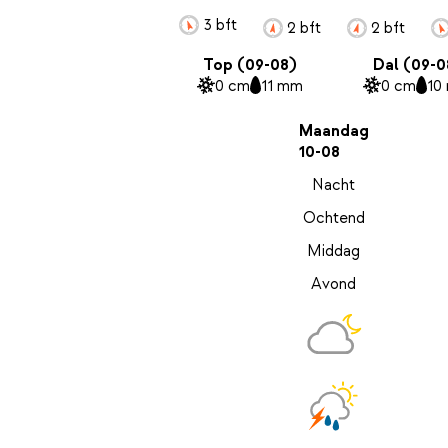
3 bft
2 bft
2 bft
Top (09-08)
Dal (09-0
0 cm
11 mm
0 cm
10
Maandag
10-08
Nacht
Ochtend
Middag
Avond