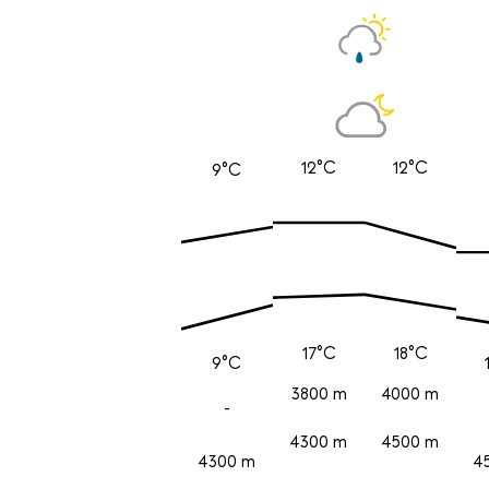
12°C
12°C
9°C
17°C
18°C
9°C
3800 m
4000 m
-
4300 m
4500 m
4300 m
4