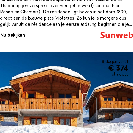
Thabor liggen verspreid over vier gebouwen (Caribou, Elan,
Renne en Chamois). De résidence ligt boven in het dorp 1800,
direct aan de blauwe piste Violettes. Zo kun je 's morgens dus
gelijk vanuit de résidence aan je eerste afdaling beginnen die je
leidt naar de stoeltjesliften Jeux en Aynard, op slechts 100
Nu bekijken
meter. Het sfeervolle centrum van Valmeinier ligt op
loopafstand. Hier vind je diverse leuke winkels, restaurants en
gezellige bars. Heb je geen zin om 's avonds de deur nog uit te
gaan? In de résidence zelf zitten 2 leuke restaurant waar je kunt
genieten van een heerlijk Frans diner. Kortom, alles is hier
8 dagen vanaf
€ 374
aanwezig om er een geweldige wintersport van te maken!
incl. skipas