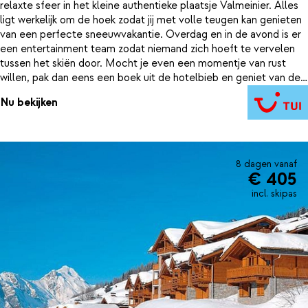
relaxte sfeer in het kleine authentieke plaatsje Valmeinier. Alles
ligt werkelijk om de hoek zodat jij met volle teugen kan genieten
van een perfecte sneeuwvakantie. Overdag en in de avond is er
een entertainment team zodat niemand zich hoeft te vervelen
tussen het skiën door. Mocht je even een momentje van rust
willen, pak dan eens een boek uit de hotelbieb en geniet van de
zon op het terras met een mok warme chocomelk. Beter dan dit
Nu bekijken
kan het bijna niet worden.
8 dagen vanaf
€ 405
incl. skipas