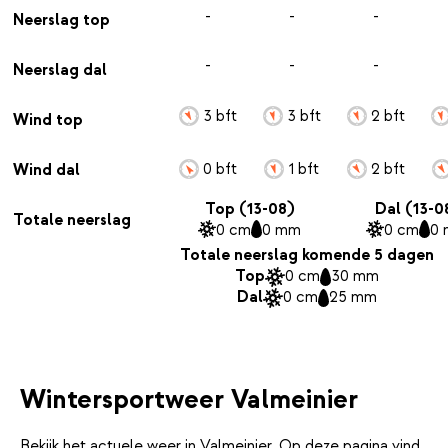
-
-
-
Neerslag top
-
-
-
Neerslag dal
3 bft
3 bft
2 bft
Wind top
0 bft
1 bft
2 bft
Wind dal
Top (13-08)
Dal (13-0
Totale neerslag
0 cm
0 mm
0 cm
0
Totale neerslag komende 5 dagen
Top
0 cm
30 mm
Dal
0 cm
25 mm
Wintersportweer Valmeinier
Bekijk het actuele weer in Valmeinier. Op deze pagina vind