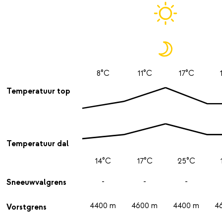
8°C
11°C
17°C
Temperatuur top
Temperatuur dal
14°C
17°C
25°C
-
-
-
Sneeuwvalgrens
4400 m
4600 m
4400 m
4
Vorstgrens