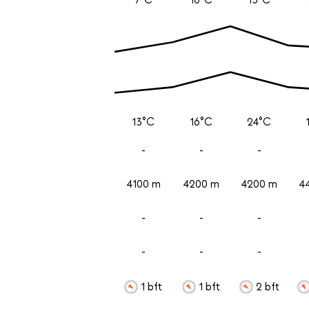
13°C
16°C
24°C
-
-
-
4100 m
4200 m
4200 m
4
-
-
-
-
-
-
1 bft
1 bft
2 bft