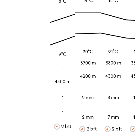
14°C
14°C
8°C
20°C
21°C
9°C
3700 m
3800 m
3
-
4200 m
4300 m
4
4400 m
-
2 mm
8 mm
-
2 mm
7 mm
2 bft
2 bft
2 bft