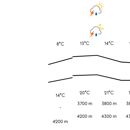
13°C
14°C
8°C
20°C
21°C
14°C
3700 m
3800 m
3
-
4200 m
4300 m
4
4200 m