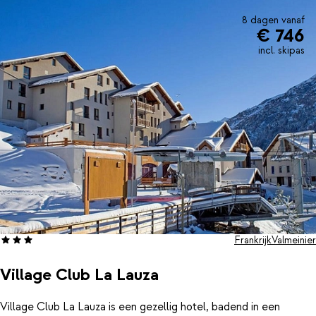
8 dagen vanaf
€ 746
incl. skipas
Frankrijk
Valmeinier
Village Club La Lauza
Village Club La Lauza is een gezellig hotel, badend in een