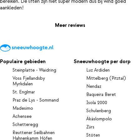
bereiken. De liften zijn niet super modern dus bij wind goed
Meer reviews
Populaire gebieden
Sneeuwhoogte per dorp
Steinplatte - Waidring
Luz Ardiden
Voss Fjellandsby
Mittelberg (Pitztal)
Myrkdalen
Nendaz
St. Englmar
Baqueira Beret
Praz de Lys - Sommand
Isola 2000
Madesimo
Schulenberg
Achensee
Äkäslompolo
Schetteregg
Zürs
Reuttener Seilbahnen
Stöten
Hahnenkamm Höfen