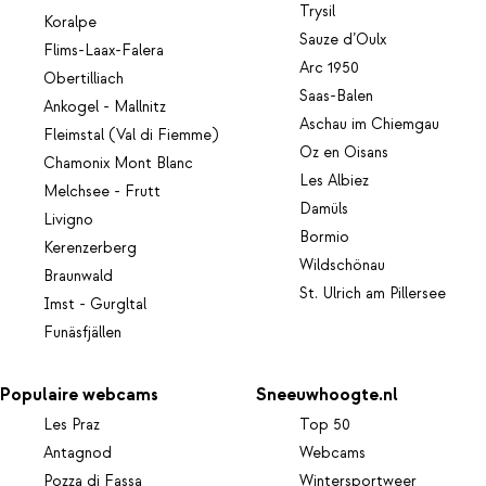
Trysil
Koralpe
Sauze d’Oulx
Flims-Laax-Falera
Arc 1950
Obertilliach
Saas-Balen
Ankogel - Mallnitz
Aschau im Chiemgau
Fleimstal (Val di Fiemme)
Oz en Oisans
Chamonix Mont Blanc
Les Albiez
Melchsee - Frutt
Damüls
Livigno
Bormio
Kerenzerberg
Wildschönau
Braunwald
St. Ulrich am Pillersee
Imst - Gurgltal
Funäsfjällen
Populaire webcams
Sneeuwhoogte.nl
Les Praz
Top 50
Antagnod
Webcams
Pozza di Fassa
Wintersportweer