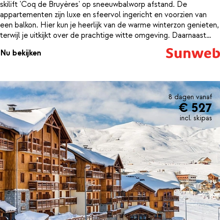
skilift 'Coq de Bruyères' op sneeuwbalworp afstand. De
appartementen zijn luxe en sfeervol ingericht en voorzien van
een balkon. Hier kun je heerlijk van de warme winterzon genieten,
terwijl je uitkijkt over de prachtige witte omgeving. Daarnaast
beschikt de résidence over een verwarmd binnenzwembad, een
Nu bekijken
sauna en een Turks stoombad, om het optimale vakantiegevoel
te ervaren. Résidence Les Hauts de Comborcière bied je een
heerlijke wintersportvakantie met een luxe randje.
8 dagen vanaf
€ 527
incl. skipas