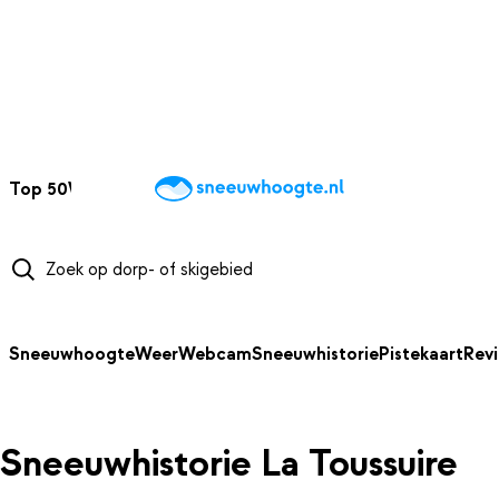
NAAR HOOFDINHOUD
Top 50
Webcams
Wintersportweer
Kaarten
Sneeuwverwacht
Sneeuwhoogte
Weer
Webcam
Sneeuwhistorie
Pistekaart
Rev
Sneeuwhistorie La Toussuire