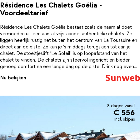
Résidence Les Chalets Goélia -
Voordeeltarief
Résidence Les Chalets Goélia bestaat zoals de naam al doet
vermoeden uit een aantal vrijstaande, authentieke chalets. Ze
liggen heerlijk rustig net buiten het centrum van La Toussuire en
direct aan de piste. Zo kun je 's middags terugskiën tot aan je
chalet. De stoeltjeslift ‘Le Soleil’ is op loopafstand van het
chalet te vinden. De chalets zijn sfeervol ingericht en bieden
genoeg comfort na een lange dag op de piste. Drink nog even
een heerlijk wijntje in de zon op het balkon of geniet van een
Nu bekijken
goed boek op de bank. De keuken is volledig uitgerust inclusief
een magnetron en vaatwasser. Onder de grotere chalets zitten
een aantal winkeltjes, maar ook het echte centrum is op 500
meter afstand te vinden. Hier zijn leuke winkeltjes, restaurants en
bars.
8 dagen vanaf
€ 556
incl. skipas