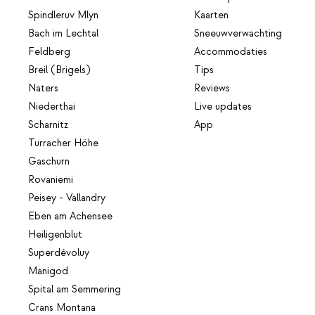
Spindleruv Mlyn
Kaarten
Bach im Lechtal
Sneeuwverwachting
Feldberg
Accommodaties
Breil (Brigels)
Tips
Naters
Reviews
Niederthai
Live updates
Scharnitz
App
Turracher Höhe
Gaschurn
Rovaniemi
Peisey - Vallandry
Eben am Achensee
Heiligenblut
Superdévoluy
Manigod
Spital am Semmering
Crans Montana