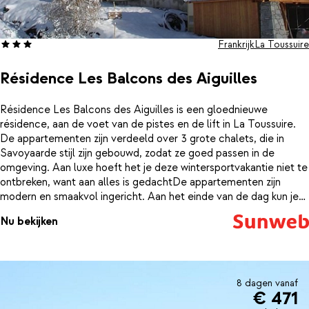
Frankrijk
La Toussuire
Résidence Les Balcons des Aiguilles
Résidence Les Balcons des Aiguilles is een gloednieuwe
résidence, aan de voet van de pistes en de lift in La Toussuire.
De appartementen zijn verdeeld over 3 grote chalets, die in
Savoyaarde stijl zijn gebouwd, zodat ze goed passen in de
omgeving. Aan luxe hoeft het je deze wintersportvakantie niet te
ontbreken, want aan alles is gedachtDe appartementen zijn
modern en smaakvol ingericht. Aan het einde van de dag kun je
heerlijk bijkomen in de sauna, of nog een paar baantjes trekken in
Nu bekijken
het verwarmde binnenzwembad. Een fijne extra is de
broodjesservice van de résidence. Geef een dag vantevoren je
ontbijtwensen door en de verse baguettesen croissants liggen
de volgende morgen al voor je klaar bij de receptie. Dat is nog
eens fijn wakker worden.
8 dagen vanaf
€ 471