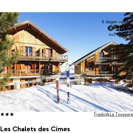
8 dagen vanaf
€ 369
incl. skipas
Frankrijk
La Toussuire
Les Chalets des Cimes