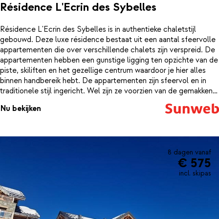
Résidence L'Ecrin des Sybelles
Résidence L'Ecrin des Sybelles is in authentieke chaletstijl
gebouwd. Deze luxe résidence bestaat uit een aantal sfeervolle
appartementen die over verschillende chalets zijn verspreid. De
appartementen hebben een gunstige ligging ten opzichte van de
piste, skiliften en het gezellige centrum waardoor je hier alles
binnen handbereik hebt. De appartementen zijn sfeervol en in
traditionele stijl ingericht. Wel zijn ze voorzien van de gemakken
van deze tijd, dus je kunt lekker comfortabel vakantie vieren. Om
Nu bekijken
even te ontspannen na al die afdalingen, heeft de résidence een
verwarmd binnenzwembad en een aantal fijne
wellnessfaciliteiten.
8 dagen vanaf
€ 575
incl. skipas