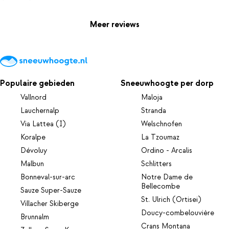
Meer reviews
Populaire gebieden
Sneeuwhoogte per dorp
Vallnord
Maloja
Lauchernalp
Stranda
Via Lattea (I)
Welschnofen
Koralpe
La Tzoumaz
Dévoluy
Ordino - Arcalis
Malbun
Schlitters
Bonneval-sur-arc
Notre Dame de
Bellecombe
Sauze Super-Sauze
St. Ulrich (Ortisei)
Villacher Skiberge
Doucy-combelouvière
Brunnalm
Crans Montana