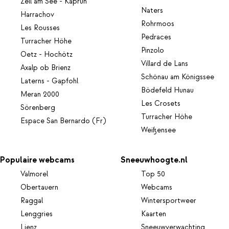
Zell am See - Kaprun
Naters
Harrachov
Rohrmoos
Les Rousses
Pedraces
Turracher Höhe
Pinzolo
Oetz - Hochötz
Villard de Lans
Axalp ob Brienz
Schönau am Königssee
Laterns - Gapfohl
Bödefeld Hunau
Meran 2000
Les Crosets
Sörenberg
Turracher Höhe
Espace San Bernardo (Fr)
Weißensee
Populaire webcams
Sneeuwhoogte.nl
Valmorel
Top 50
Obertauern
Webcams
Raggal
Wintersportweer
Lenggries
Kaarten
Lienz
Sneeuwverwachting