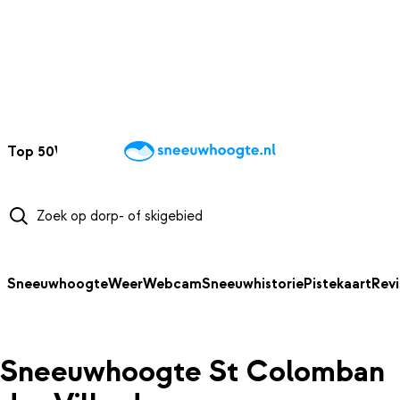
NAAR HOOFDINHOUD
Top 50
Webcams
Wintersportweer
Kaarten
Sneeuwverwacht
Sneeuwhoogte
Weer
Webcam
Sneeuwhistorie
Pistekaart
Rev
Sneeuwhoogte St Colomban