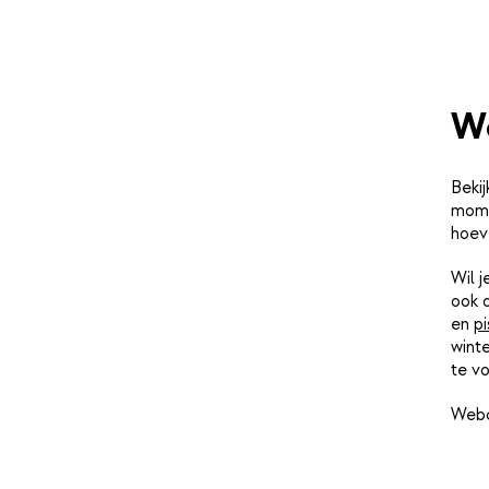
We
Bekij
momen
hoev
Wil 
ook 
en
pi
winte
te vo
Webc