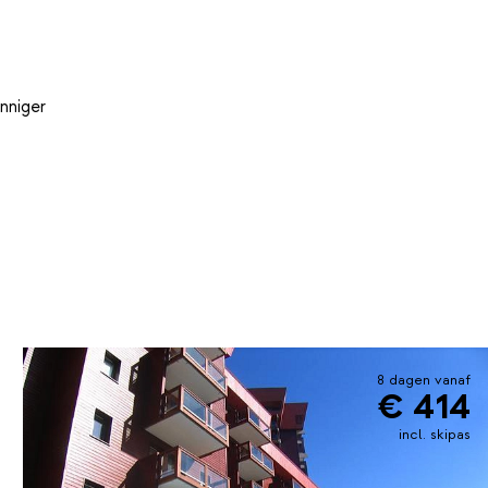
nniger
8 dagen vanaf
€ 414
incl. skipas