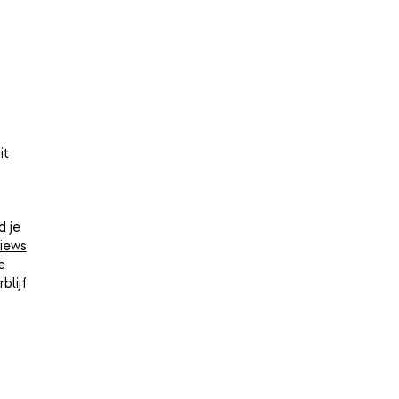
it
d je
iews
e
blijf