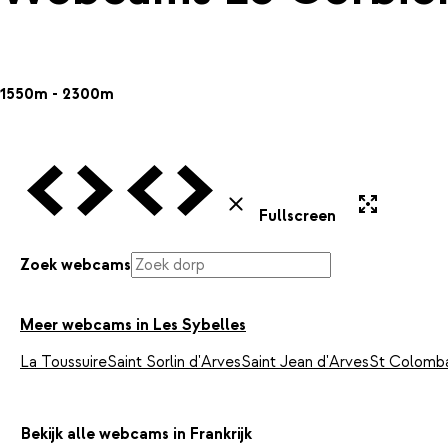
1550m - 2300m
Vorige Webcam
Volgende Webcam
Vorige Webcam
Volgende Webcam
Uitvergroten
Sluiten
Fullscreen
Zoek webcams
Meer webcams in Les Sybelles
La Toussuire
Saint Sorlin d'Arves
Saint Jean d'Arves
St Colomba
Bekijk alle webcams in Frankrijk