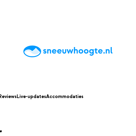
chting
Accommodaties
Tips
Reviews
Live updates
App
Reviews
Live-updates
Accommodaties
r