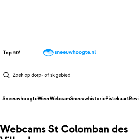
NAAR HOOFDINHOUD
Top 50
Webcams
Wintersportweer
Kaarten
Sneeuwverwacht
Sneeuwhoogte
Weer
Webcam
Sneeuwhistorie
Pistekaart
Rev
Webcams St Colomban des