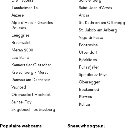
Die Tauplitz
Schulenberg
Tannheimer Tal
Saint Jean d'Arves
Anzère
Arosa
Alpe d'Huez - Grandes
St. Kathrein am Offenegg
Rousses
St. Jakob am Arlberg
Lenggries
Vigo di Fassa
Braunwald
Pontresina
Meran 2000
Uttendorf
Lac Blanc
Björkliden
Kaunertaler Gletscher
Funäsfjällen
Kreischberg - Murau
Spindleruv Mlyn
Ramsau am Dachstein
Obereggen
Vallnord
Beckenried
Oberaudorf Hocheck
Blatten
Sainte-Foy
Kühtai
Skigebied Todtnauberg
Populaire webcams
Sneeuwhoogte.nl