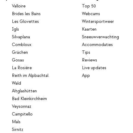
Valloire
Top 50
Brides les Bains
Webcams
Les Glovettes
Wintersportweer
Igls
Kaarten
Silvaplana
Sneeuwverwachting
Combloux
Accommodaties
Grächen
Tips
Gosau
Reviews
La Rosière
Live updates
Reith im Alpbachtal
App
Wald
Altglashütten
Bad Kleinkirchheim
Veysonnaz
Campitello
Mals
Sirnitz