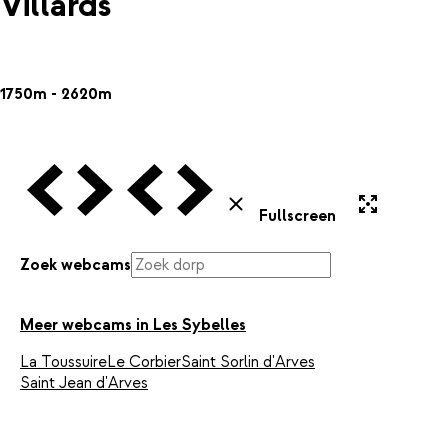
Villards
1750m - 2620m
Vorige Webcam
Volgende Webcam
Vorige Webcam
Volgende Webcam
Uitvergroten
Sluiten
Fullscreen
Zoek webcams
Meer webcams in Les Sybelles
La Toussuire
Le Corbier
Saint Sorlin d'Arves
Saint Jean d'Arves