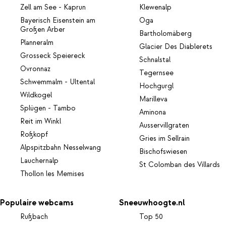
Zell am See - Kaprun
Klewenalp
Bayerisch Eisenstein am
Oga
Großen Arber
Bartholomäberg
Planneralm
Glacier Des Diablerets
Grosseck Speiereck
Schnalstal
Ovronnaz
Tegernsee
Schwemmalm - Ultental
Hochgurgl
Wildkogel
Marilleva
Splügen - Tambo
Aminona
Reit im Winkl
Ausservillgraten
Roßkopf
Gries im Sellrain
Alpspitzbahn Nesselwang
Bischofswiesen
Lauchernalp
St Colomban des Villards
Thollon les Memises
Populaire webcams
Sneeuwhoogte.nl
Rußbach
Top 50