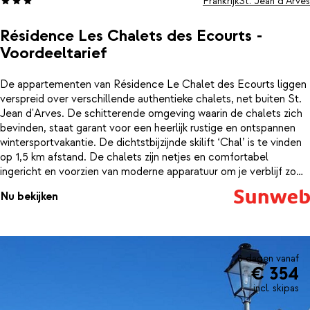
Frankrijk
St. Jean d'Arves
Résidence Les Chalets des Ecourts -
Voordeeltarief
De appartementen van Résidence Le Chalet des Ecourts liggen
verspreid over verschillende authentieke chalets, net buiten St.
Jean d'Arves. De schitterende omgeving waarin de chalets zich
bevinden, staat garant voor een heerlijk rustige en ontspannen
wintersportvakantie. De dichtstbijzijnde skilift ‘Chal’ is te vinden
op 1,5 km afstand. De chalets zijn netjes en comfortabel
ingericht en voorzien van moderne apparatuur om je verblijf zo
aangenaam mogelijk te maken. Ben je toe aan een avondje
Nu bekijken
relaxen? Breng eens een bezoekje aan de hamam, de sauna of
trek een baantje in het verwarmde buitenzwembad. Zo sta je de
volgende dag weer helemaal relaxed op de piste.
8 dagen vanaf
€ 354
incl. skipas