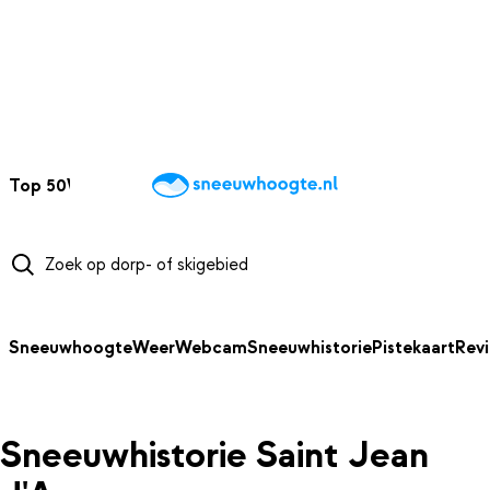
NAAR HOOFDINHOUD
Top 50
Webcams
Wintersportweer
Kaarten
Sneeuwverwacht
Sneeuwhoogte
Weer
Webcam
Sneeuwhistorie
Pistekaart
Rev
Sneeuwhistorie Saint Jean