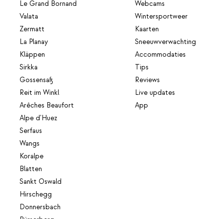
Le Grand Bornand
Webcams
Valata
Wintersportweer
Zermatt
Kaarten
La Planay
Sneeuwverwachting
Kläppen
Accommodaties
Sirkka
Tips
Gossensaß
Reviews
Reit im Winkl
Live updates
Arêches Beaufort
App
Alpe d'Huez
Serfaus
Wangs
Koralpe
Blatten
Sankt Oswald
Hirschegg
Donnersbach