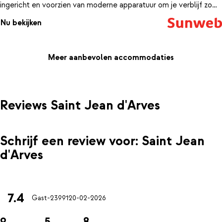
ingericht en voorzien van moderne apparatuur om je verblijf zo
aangenaam mogelijk te maken. Ben je toe aan een avondje
Nu bekijken
relaxen? Breng eens een bezoekje aan de hamam, de sauna of
trek een baantje in het verwarmde buitenzwembad. Zo sta je de
volgende dag weer helemaal relaxed op de piste.
Meer aanbevolen accommodaties
Reviews Saint Jean d'Arves
Schrijf een review voor: Saint Jean
d'Arves
7.4
Gast-23991
20-02-2026
9
5
8