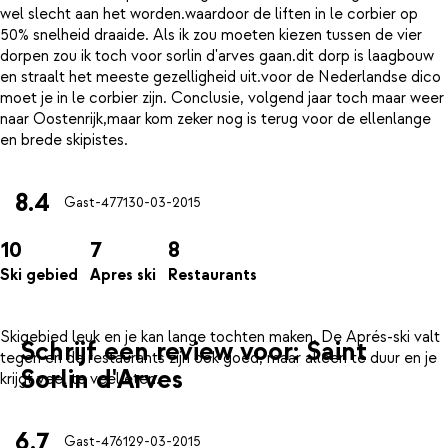
wel slecht aan het worden.waardoor de liften in le corbier op
50% snelheid draaide. Als ik zou moeten kiezen tussen de vier
dorpen zou ik toch voor sorlin d'arves gaan.dit dorp is laagbouw
en straalt het meeste gezelligheid uit.voor de Nederlandse dico
moet je in le corbier zijn. Conclusie, volgend jaar toch maar weer
naar Oostenrijk,maar kom zeker nog is terug voor de ellenlange
8.4
Gast-4771
30-03-2015
10
7
8
Ski gebied
Apres ski
Restaurants
Skigebied leuk en je kan lange tochten maken. De Aprés-ski valt
Schrijf een review voor: Saint
tegen en de restaurants zijn ook goed, maar alleen te duur en je
Sorlin d'Arves
6.7
Gast-4761
29-03-2015