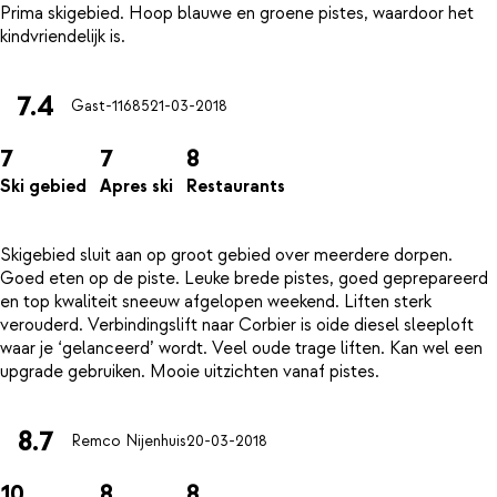
Prima skigebied. Hoop blauwe en groene pistes, waardoor het
7.4
Gast-11685
21-03-2018
7
7
8
Ski gebied
Apres ski
Restaurants
Skigebied sluit aan op groot gebied over meerdere dorpen.
Goed eten op de piste. Leuke brede pistes, goed geprepareerd
en top kwaliteit sneeuw afgelopen weekend. Liften sterk
verouderd. Verbindingslift naar Corbier is oide diesel sleeploft
waar je ‘gelanceerd’ wordt. Veel oude trage liften. Kan wel een
8.7
Remco Nijenhuis
20-03-2018
10
8
8