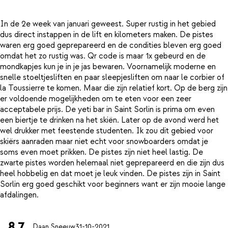
In de 2e week van januari geweest. Super rustig in het gebied
dus direct instappen in de lift en kilometers maken. De pistes
waren erg goed geprepareerd en de condities bleven erg goed
omdat het zo rustig was. Qr code is maar 1x gebeurd en de
mondkapjes kun je in je jas bewaren. Voornamelijk moderne en
snelle stoeltjesliften en paar sleepjesliften om naar le corbier of
la Toussierre te komen. Maar die zijn relatief kort. Op de berg zijn
er voldoende mogelijkheden om te eten voor een zeer
acceptabele prijs. De yeti bar in Saint Sorlin is prima om even
een biertje te drinken na het skiën. Later op de avond werd het
wel drukker met feestende studenten. Ik zou dit gebied voor
skiërs aanraden maar niet echt voor snowboarders omdat je
soms even moet prikken. De pistes zijn niet heel lastig. De
zwarte pistes worden helemaal niet geprepareerd en die zijn dus
heel hobbelig en dat moet je leuk vinden. De pistes zijn in Saint
Sorlin erg goed geschikt voor beginners want er zijn mooie lange
8.7
Daan Sneeuw
31-10-2021