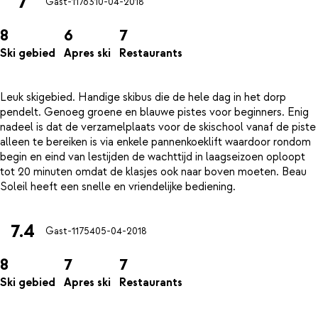
7
Gast-11763
10-04-2018
8
6
7
Ski gebied
Apres ski
Restaurants
Leuk skigebied. Handige skibus die de hele dag in het dorp
pendelt. Genoeg groene en blauwe pistes voor beginners. Enig
nadeel is dat de verzamelplaats voor de skischool vanaf de piste
alleen te bereiken is via enkele pannenkoeklift waardoor rondom
begin en eind van lestijden de wachttijd in laagseizoen oploopt
tot 20 minuten omdat de klasjes ook naar boven moeten. Beau
7.4
Gast-11754
05-04-2018
8
7
7
Ski gebied
Apres ski
Restaurants