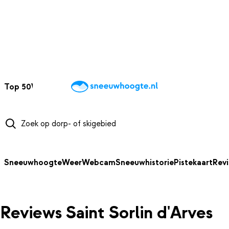
NAAR HOOFDINHOUD
Top 50
Webcams
Wintersportweer
Kaarten
Sneeuwverwacht
Sneeuwhoogte
Weer
Webcam
Sneeuwhistorie
Pistekaart
Rev
Reviews Saint Sorlin d'Arves