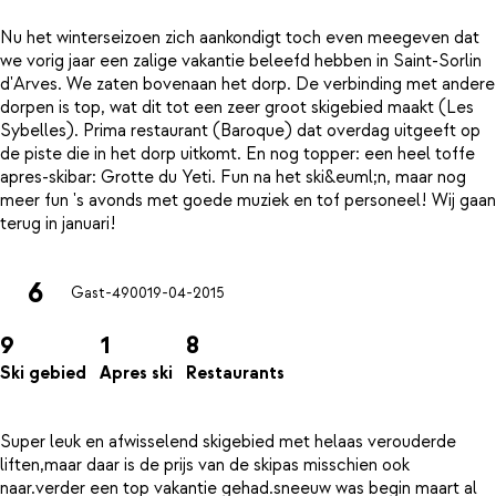
Nu het winterseizoen zich aankondigt toch even meegeven dat
we vorig jaar een zalige vakantie beleefd hebben in Saint-Sorlin
d'Arves. We zaten bovenaan het dorp. De verbinding met andere
dorpen is top, wat dit tot een zeer groot skigebied maakt (Les
Sybelles). Prima restaurant (Baroque) dat overdag uitgeeft op
de piste die in het dorp uitkomt. En nog topper: een heel toffe
apres-skibar: Grotte du Yeti. Fun na het ski&euml;n, maar nog
meer fun 's avonds met goede muziek en tof personeel! Wij gaan
6
Gast-4900
19-04-2015
9
1
8
Ski gebied
Apres ski
Restaurants
Super leuk en afwisselend skigebied met helaas verouderde
liften,maar daar is de prijs van de skipas misschien ook
naar.verder een top vakantie gehad.sneeuw was begin maart al