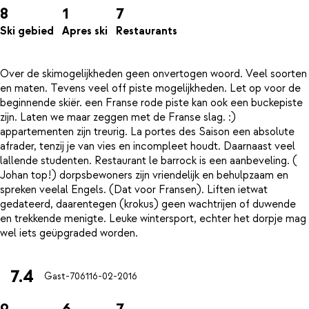
8
1
7
Ski gebied
Apres ski
Restaurants
Over de skimogelijkheden geen onvertogen woord. Veel soorten
en maten. Tevens veel off piste mogelijkheden. Let op voor de
beginnende skiër. een Franse rode piste kan ook een buckepiste
zijn. Laten we maar zeggen met de Franse slag. :)
appartementen zijn treurig. La portes des Saison een absolute
afrader, tenzij je van vies en incompleet houdt. Daarnaast veel
lallende studenten. Restaurant le barrock is een aanbeveling. (
Johan top!) dorpsbewoners zijn vriendelijk en behulpzaam en
spreken veelal Engels. (Dat voor Fransen). Liften ietwat
gedateerd, daarentegen (krokus) geen wachtrijen of duwende
en trekkende menigte. Leuke wintersport, echter het dorpje mag
7.4
Gast-7061
16-02-2016
9
6
7