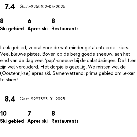
7.4
Gast-22501
02-03-2025
8
6
8
Ski gebied
Apres ski
Restaurants
Leuk gebied, vooral voor de wat minder getalenteerde skiërs.
Veel blauwe pistes. Boven op de berg goede sneeuw, aan het
eind van de dag veel ‘pap’-sneeuw bij de dalafdalingen. De liften
zijn wel verouderd. Het dorpje is gezellig. We misten wel de
(Oostenrijkse) apres ski. Samenvattend: prima gebied om lekker
8.4
Gast-22273
23-01-2025
10
7
8
Ski gebied
Apres ski
Restaurants