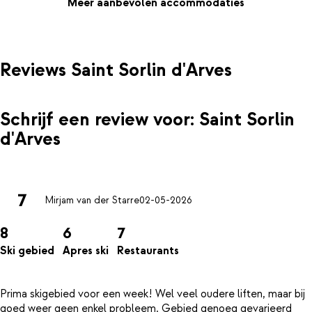
zich onder de residence bevindt. Om de volgende dag ook weer
Meer aanbevolen accommodaties
goed te beginnen, is het mogelijk om 's avonds alvast verse
croissantjes te bestellen voor de volgende ochtend. Zo hoef je
je dag niet te beginnen in de rij bij de bakker, maar kun je heerlijk
relaxed wakker worden. Dat is pas een goed begin van de
Reviews Saint Sorlin d'Arves
dag!Let op: deze appartemeten bevinden zich direct boven de
populaire Yeti bar. Deze accommodatie is minder geschikt voor
families/rustzoekers.
Schrijf een review voor: Saint Sorlin
d'Arves
7
Mirjam van der Starre
02-05-2026
8
6
7
Ski gebied
Apres ski
Restaurants
Prima skigebied voor een week! Wel veel oudere liften, maar bij
goed weer geen enkel probleem. Gebied genoeg gevarieerd