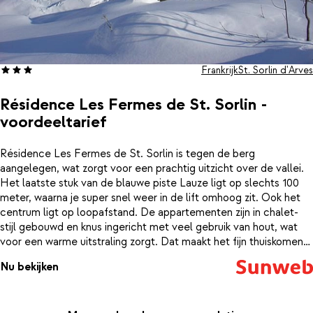
Frankrijk
St. Sorlin d'Arves
Résidence Les Fermes de St. Sorlin -
voordeeltarief
Résidence Les Fermes de St. Sorlin is tegen de berg
aangelegen, wat zorgt voor een prachtig uitzicht over de vallei.
Het laatste stuk van de blauwe piste Lauze ligt op slechts 100
meter, waarna je super snel weer in de lift omhoog zit. Ook het
centrum ligt op loopafstand. De appartementen zijn in chalet-
stijl gebouwd en knus ingericht met veel gebruik van hout, wat
voor een warme uitstraling zorgt. Dat maakt het fijn thuiskomen
na een dag in de frisse buitenlucht. Is het een lange dag
Nu bekijken
geweest? Dan is het heerlijk om even bij te komen in het
binnenzwembad of de sauna. Heb je toch nog wat energie over?
Sluit je dan aan bij de altijd gezellige après-ski in de Yeti bar, die