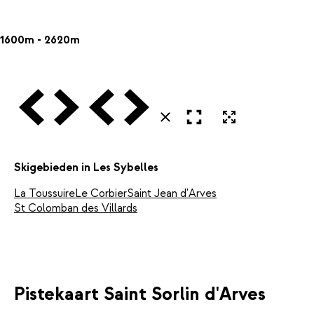
1600m - 2620m
Vorige
Volgende
Vorige
Volgende
Open in volledig scherm
Uitvergroten
Sluiten
Skigebieden in Les Sybelles
La Toussuire
Le Corbier
Saint Jean d'Arves
St Colomban des Villards
Pistekaart Saint Sorlin d'Arves