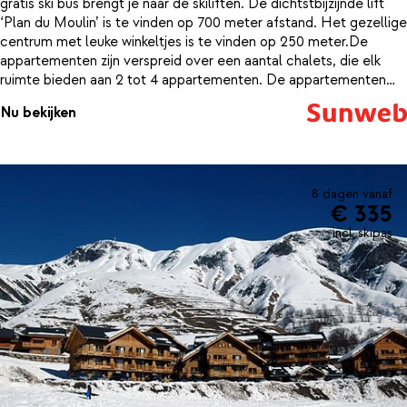
gratis ski bus brengt je naar de skiliften. De dichtstbijzijnde lift
‘Plan du Moulin’ is te vinden op 700 meter afstand. Het gezellige
centrum met leuke winkeltjes is te vinden op 250 meter.De
appartementen zijn verspreid over een aantal chalets, die elk
ruimte bieden aan 2 tot 4 appartementen. De appartementen
zijn modern ingericht, met veel gebruik van hout, wat het die
Nu bekijken
echte chalet uitstraling meegeeft.
8 dagen vanaf
€ 335
incl. skipas