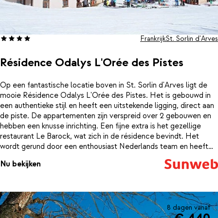
Frankrijk
St. Sorlin d'Arves
Résidence Odalys L'Orée des Pistes
Op een fantastische locatie boven in St. Sorlin d'Arves ligt de
mooie Résidence Odalys L'Orée des Pistes. Het is gebouwd in
een authentieke stijl en heeft een uitstekende ligging, direct aan
de piste. De appartementen zijn verspreid over 2 gebouwen en
hebben een knusse inrichting. Een fijne extra is het gezellige
restaurant Le Barock, wat zich in de résidence bevindt. Het
wordt gerund door een enthousiast Nederlands team en heeft
een heerlijk zonnig terras aan de piste. Na een dag actief bezig
Nu bekijken
geweest te zijn, kun je hier lekker neerploffen en kun je zelfs een
lekkere Hollandse snack bij je biertje bestellen. Dat is nog eens
vakantie!
8 dagen vanaf