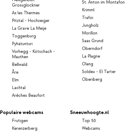
St. Anton im Montafon
Grossglockner
Krimml
Ax les Thermes
Trafoi
Pitztal - Hochzeiger
Jungholz
La Grave La Meije
Morillon
Toggenburg
Saas Grund
Pyhätunturi
Oberndorf
Vorhegg - Kötschach -
La Plagne
Mauthen
Olang
Bellwald
Soldeu - El Tarter
Åre
Oberiberg
Elm
Lachtal
Arêches Beaufort
Populaire webcams
Sneeuwhoogte.nl
Frutigen
Top 50
Kerenzerberg
Webcams