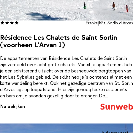
Frankrijk
St. Sorlin d'Arves
Résidence Les Chalets de Saint Sorlin
(voorheen L'Arvan I)
De appartementen van Résidence Les Chalets de Saint Sorlin
zijn verdeeld over acht grote chalets. Vanuit je appartement heb
je een schitterend uitzicht over de besneeuwde bergtoppen van
het Les Sybelles gebied. De skilift heb je 's ochtends al met een
korte wandeling bereikt. Ook het gezellige centrum van St. Sorlin
d'Arves ligt op loopafstand. Hier zijn genoeg leuke restaurants
en bars om je avonden gezellig door te brengen.De
appartementen zijn comfortabel en traditioneel ingericht, met
Nu bekijken
veel gebruik van hout. Bij terugkomst in de résidence kun je nog
heerlijk een duik nemen in het mooie verwarmde binnenzwembad
of weer op temperatuur komen in de sauna (tegen betaling).