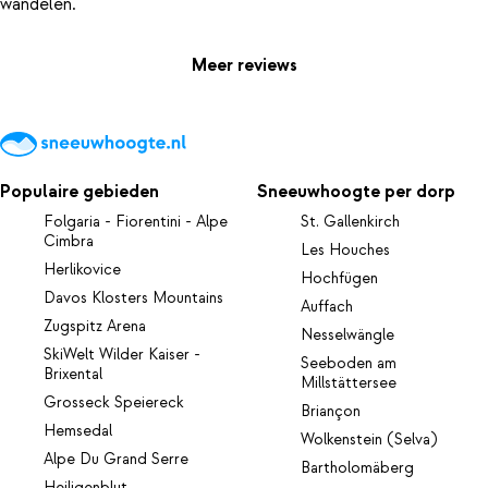
Meer reviews
Populaire gebieden
Sneeuwhoogte per dorp
Folgaria - Fiorentini - Alpe
St. Gallenkirch
Cimbra
Les Houches
Herlikovice
Hochfügen
Davos Klosters Mountains
Auffach
Zugspitz Arena
Nesselwängle
SkiWelt Wilder Kaiser -
Seeboden am
Brixental
Millstättersee
Grosseck Speiereck
Briançon
Hemsedal
Wolkenstein (Selva)
Alpe Du Grand Serre
Bartholomäberg
Heiligenblut