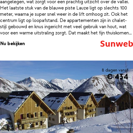
aangelegen, wat zorgt voor een prachtig uitzicht over de vallei.
Het laatste stuk van de blauwe piste Lauze ligt op slechts 100
meter, waarna je super snel weer in de lift omhoog zit. Ook het
centrum ligt op loopafstand. De appartementen zijn in chalet-
stijl gebouwd en knus ingericht met veel gebruik van hout, wat
voor een warme uitstraling zorgt. Dat maakt het fijn thuiskomen
na een dag in de frisse buitenlucht. Is het een lange dag
Nu bekijken
geweest? Dan is het heerlijk om even bij te komen in het
binnenzwembad of de sauna. Heb je toch nog wat energie over?
Sluit je dan aan bij de altijd gezellige après-ski in de Yeti bar, die
zich onder de residence bevindt. Om de volgende dag ook weer
goed te beginnen, is het mogelijk om 's avonds alvast verse
8 dagen vanaf
€ 434
croissantjes te bestellen voor de volgende ochtend. Zo hoef je
je dag niet te beginnen in de rij bij de bakker, maar kun je heerlijk
incl. skipas
relaxed wakker worden. Dat is pas een goed begin van de
dag!Let op: deze appartemeten bevinden zich direct boven de
populaire Yeti bar. Deze accommodatie is minder geschikt voor
families/rustzoekers.