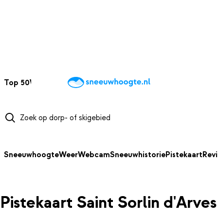
NAAR HOOFDINHOUD
Top 50
Webcams
Wintersportweer
Kaarten
Sneeuwverwacht
Sneeuwhoogte
Weer
Webcam
Sneeuwhistorie
Pistekaart
Rev
Pistekaart Saint Sorlin d'Arves