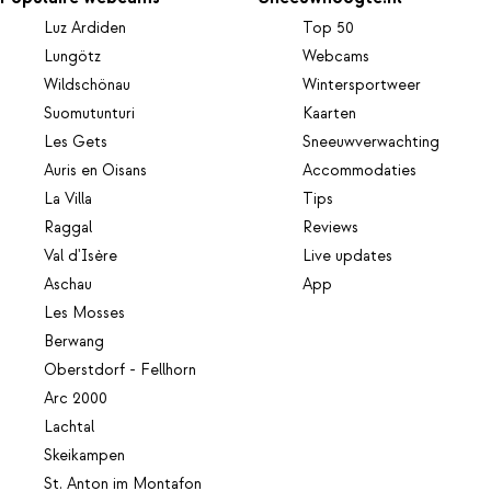
Luz Ardiden
Top 50
Lungötz
Webcams
Wildschönau
Wintersportweer
Suomutunturi
Kaarten
Les Gets
Sneeuwverwachting
Auris en Oisans
Accommodaties
La Villa
Tips
Raggal
Reviews
Val d'Isère
Live updates
Aschau
App
Les Mosses
Berwang
Oberstdorf - Fellhorn
Arc 2000
Lachtal
Skeikampen
St. Anton im Montafon