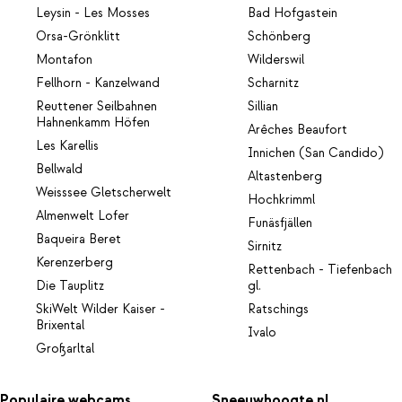
Leysin - Les Mosses
Bad Hofgastein
Orsa-Grönklitt
Schönberg
Montafon
Wilderswil
Fellhorn - Kanzelwand
Scharnitz
Reuttener Seilbahnen
Sillian
Hahnenkamm Höfen
Arêches Beaufort
Les Karellis
Innichen (San Candido)
Bellwald
Altastenberg
Weisssee Gletscherwelt
Hochkrimml
Almenwelt Lofer
Funäsfjällen
Baqueira Beret
Sirnitz
Kerenzerberg
Rettenbach - Tiefenbach
Die Tauplitz
gl.
SkiWelt Wilder Kaiser -
Ratschings
Brixental
Ivalo
Großarltal
Populaire webcams
Sneeuwhoogte.nl