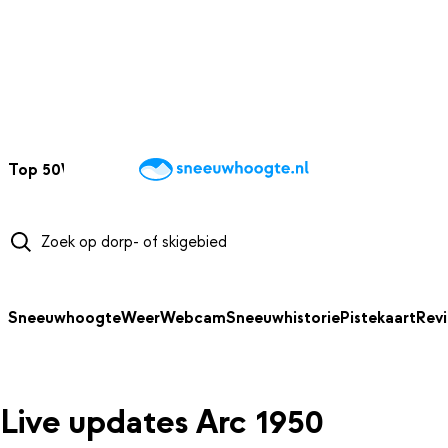
NAAR HOOFDINHOUD
Top 50
Webcams
Wintersportweer
Kaarten
Sneeuwverwacht
Sneeuwhoogte
Weer
Webcam
Sneeuwhistorie
Pistekaart
Rev
Live updates Arc 1950