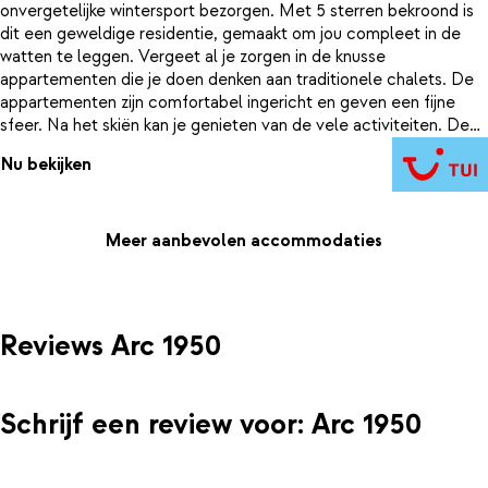
onvergetelijke wintersport bezorgen. Met 5 sterren bekroond is
dit een geweldige residentie, gemaakt om jou compleet in de
watten te leggen. Vergeet al je zorgen in de knusse
appartementen die je doen denken aan traditionele chalets. De
appartementen zijn comfortabel ingericht en geven een fijne
sfeer. Na het skiën kan je genieten van de vele activiteiten. De
fitnessruimte, wellness centra en après-skiactiviteiten mogen
Nu bekijken
natuurlijk niet ontbreken. Ook heeft Pierre & Vacances Premium
Arc 1950 Le Village meerdere verwarmde binnenbaden.
Meer aanbevolen accommodaties
Reviews Arc 1950
Schrijf een review voor: Arc 1950