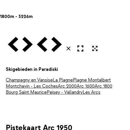
1800m - 3226m
Vorige
Volgende
Vorige
Volgende
Open in volledig scherm
Uitvergroten
Sluiten
Skigebieden in Paradiski
Champagny en Vanoise
La Plagne
Plagne Montalbert
Montchavin - Les Coches
Arc 2000
Arc 1600
Arc 1800
Bourg Saint Maurice
Peisey - Vallandry
Les Arcs
Pistekaart Arc 1950