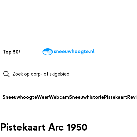
NAAR HOOFDINHOUD
Top 50
Webcams
Wintersportweer
Kaarten
Sneeuwverwacht
Sneeuwhoogte
Weer
Webcam
Sneeuwhistorie
Pistekaart
Rev
Pistekaart Arc 1950