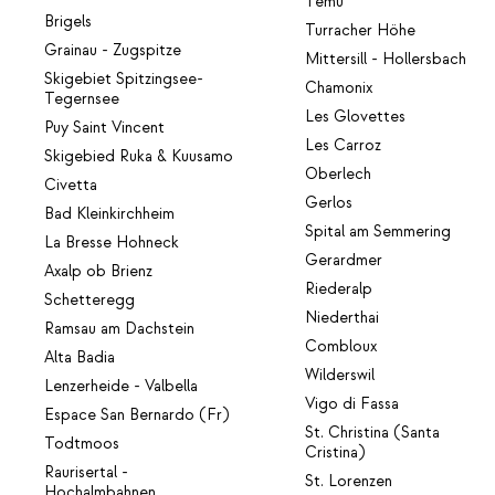
Temù
Brigels
Turracher Höhe
Grainau - Zugspitze
Mittersill - Hollersbach
Skigebiet Spitzingsee-
Chamonix
Tegernsee
Les Glovettes
Puy Saint Vincent
Les Carroz
Skigebied Ruka & Kuusamo
Oberlech
Civetta
Gerlos
Bad Kleinkirchheim
Spital am Semmering
La Bresse Hohneck
Gerardmer
Axalp ob Brienz
Riederalp
Schetteregg
Niederthai
Ramsau am Dachstein
Combloux
Alta Badia
Wilderswil
Lenzerheide - Valbella
Vigo di Fassa
Espace San Bernardo (Fr)
St. Christina (Santa
Todtmoos
Cristina)
Raurisertal -
St. Lorenzen
Hochalmbahnen