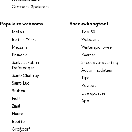
Grosseck Speiereck
Populaire webcams
Sneeuwhoogte.nl
Mellau
Top 50
Reit im Winkl
Webcams
Mezzana
Wintersportweer
Bruneck
Kaarten
Sankt Jakob in
Sneeuwverwachting
Defereggen
Accommodaties
Saint-Chaffrey
Tips
Saint-Luc
Reviews
Stuben
Live updates
Pichl
App
Zinal
Haute
Reutte
Großdorf