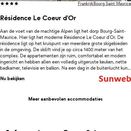
Frankrijk
Bourg Saint Maurice
Résidence Le Coeur d'Or
Aan de voet van de machtige Alpen ligt het dorp Bourg-Saint-
Maurice. Hier ligt het moderne Résidence Le Coeur d'Or. De
résidence ligt op het kruispunt van meerdere grote skigebieden
in de omgeving. De skilift vind je op circa 1400 meter van het
complex. De appartementen zijn ruim, comfortabel en modern
ingericht en hebben allen een volledig uitgeruste keuken, nette
badkamer, televisie en balkon. Na een dag in de buitenlucht kun
je je even fijn terugtrekken in het wellness gedeelte van de
Nu bekijken
résidence. Hier dompel je jezelf onder in de sauna, stoombad of
trek je een baantje in het zwembad. Je skimateriaal kun je
achterlaten in de skilockers, dus zo hoef jij niet je zware materiaal
mee naar boven te slepen.
Meer aanbevolen accommodaties