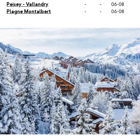
Peisey - Vallandry
-
-
06-08
Plagne Montalbert
-
-
06-08