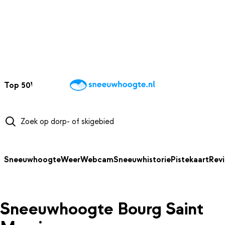
NAAR HOOFDINHOUD
Top 50
Webcams
Wintersportweer
Kaarten
Sneeuwverwacht
Sneeuwhoogte
Weer
Webcam
Sneeuwhistorie
Pistekaart
Rev
Sneeuwhoogte Bourg Saint