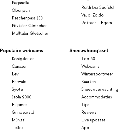
Zinal
Paganella
Reith bei Seefeld
Oberjoch
Val di Zoldo
Reschenpass (I)
Rottach - Egern
Pitztaler Gletscher
Mölltaler Gletscher
Populaire webcams
Sneeuwhoogte.nl
Königsleiten
Top 50
Canazei
Webcams
Levi
Wintersportweer
Ehrwald
Kaarten
Syöte
Sneeuwverwachting
Isola 2000
Accommodaties
Fulpmes
Tips
Grindelwald
Reviews
Mühltal
Live updates
Telfes
App