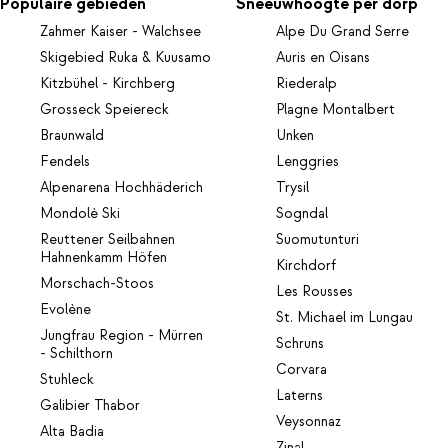
Populaire gebieden
Sneeuwhoogte per dorp
Zahmer Kaiser - Walchsee
Alpe Du Grand Serre
Skigebied Ruka & Kuusamo
Auris en Oisans
Kitzbühel - Kirchberg
Riederalp
Grosseck Speiereck
Plagne Montalbert
Braunwald
Unken
Fendels
Lenggries
Alpenarena Hochhäderich
Trysil
Mondolè Ski
Sogndal
Reuttener Seilbahnen
Suomutunturi
Hahnenkamm Höfen
Kirchdorf
Morschach-Stoos
Les Rousses
Evolène
St. Michael im Lungau
Jungfrau Region - Mürren
Schruns
- Schilthorn
Corvara
Stuhleck
Laterns
Galibier Thabor
Veysonnaz
Alta Badia