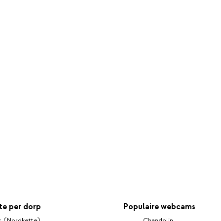
e per dorp
Populaire webcams
k (Nordkette)
Chandolin