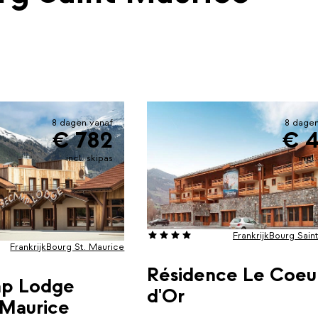
8 dagen vanaf
8 dagen
€ 782
€ 
incl. skipas
incl
Frankrijk
Bourg Sain
Frankrijk
Bourg St. Maurice
Résidence Le Coeu
p Lodge
d'Or
 Maurice