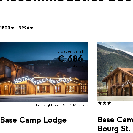
1800m - 3226m
8 dagen vanaf
€ 686
incl. skipas
Frankrijk
Bourg Saint Maurice
Base Cam
Base Camp Lodge
Bourg St.