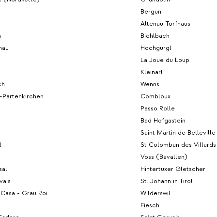
Bergün
Altenau-Torfhaus
n
Bichlbach
nau
Hochgurgl
La Joue du Loup
Kleinarl
ch
Wenns
-Partenkirchen
Combloux
h
Passo Rolle
Bad Hofgastein
Saint Martin de Belleville
l
St Colomban des Villards
h
Voss (Bavallen)
sal
Hintertuxer Gletscher
vais
St. Johann in Tirol
 Casa - Grau Roi
Wilderswil
Fiesch