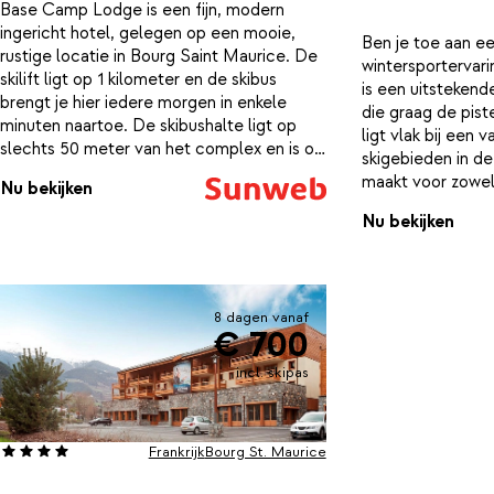
Base Camp Lodge is een fijn, modern
ingericht hotel, gelegen op een mooie,
Ben je toe aan ee
rustige locatie in Bourg Saint Maurice. De
wintersporterva
skilift ligt op 1 kilometer en de skibus
is een uitstekend
brengt je hier iedere morgen in enkele
die graag de pist
minuten naartoe. De skibushalte ligt op
ligt vlak bij een 
slechts 50 meter van het complex en is op
skigebieden in de
vertoon van je skipas gratis. Alle kamers
maakt voor zowel 
Nu bekijken
van Base Camp Lodge zijn comfortabel en
Na een dag vol ac
trendy ingericht en hebben een fijne
Nu bekijken
de knusse bar of 
badkamer.
diner in het sfeer
8 dagen vanaf
€ 700
incl. skipas
Frankrijk
Bourg St. Maurice