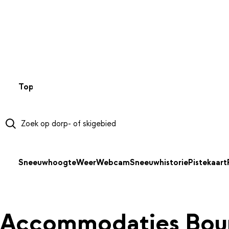
NAAR HOOFDINHOUD
Top 50
Webcams
Wintersportweer
Kaarten
Sneeuwverwa
Sneeuwhoogte
Weer
Webcam
Sneeuwhistorie
Pistekaart
Accommodaties Bour