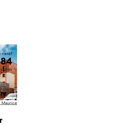
 vanaf
484
. skipas
t Maurice
r