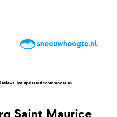
chting
Accommodaties
Tips
Reviews
Live updates
App
Reviews
Live-updates
Accommodaties
g Saint Maurice