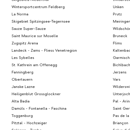
Wintersportcentrum Feldberg
Unken
La Norma
Prutz
Skigebiet Spitzingsee-Tegernsee
Meiringe
Sauze Super-Sauze
Wildschö
Saint Maurice sur Moselle
Bruneck
Zugspitz Arena
Flims
Landeck - Zams - Fliess Venetregion
Kaltenba
Les Sybelles
Garmisch
St. Kathrein am Offenegg
Bichlbac
Fanningberg
Jerzens
Obertauern
Vars
Janske Lazne
Wilderswi
Heiligenblut Grossglockner
Unterjoc
Alta Badia
Pal - Arin
Damüls - Fontanella - Faschina
Saint Ger
Toggenburg
Pas de la
Pitztal - Hochzeiger
Briançon