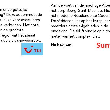
Aan de voet van de machtige Alpen
n onvergetelijke
het dorp Bourg-Saint-Maurice. Hier
ring? Deze accommodatie
het moderne Résidence Le Coeur 
e keuze voor avonturiers
De résidence ligt op het kruispunt 
es verkennen. Het hotel
meerdere grote skigebieden in de
van de grootste
omgeving. De skilift vind je op cir
 regio, wat het ideaal
meter van het complex. De
skiërs als snowboarders.
appartementen zijn ruim, comforta
Nu bekijken
tie kun je ontspannen in
modern ingericht en hebben allen 
genieten van een heerlijk
volledig uitgeruste keuken, nette
volle restaurant.
badkamer, televisie en balkon. Na 
in de buitenlucht kun je je even fijn
terugtrekken in het wellness gedee
de résidence. Hier dompel je jezel
in de sauna, stoombad of trek je e
baantje in het zwembad. Je skimate
kun je achterlaten in de skilockers,
hoef jij niet je zware materiaal mee
boven te slepen.