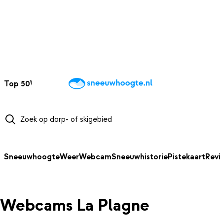
NAAR HOOFDINHOUD
Top 50
Webcams
Wintersportweer
Kaarten
Sneeuwverwacht
Sneeuwhoogte
Weer
Webcam
Sneeuwhistorie
Pistekaart
Rev
Webcams La Plagne