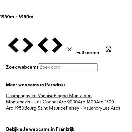
1950m - 3250m
Vorige Webcam
Volgende Webcam
Vorige Webcam
Volgende Webcam
Uitvergroten
Sluiten
Fullscreen
Zoek webcams
Meer webcams in Paradiski
Champagny en Vanoise
Plagne Montalbert
Montchavin - Les Coches
Arc 2000
Arc 1600
Arc 1800
Arc 1950
Bourg Saint Maurice
Peisey - Vallandry
Les Arcs
Bekijk alle webcams in Frankrijk