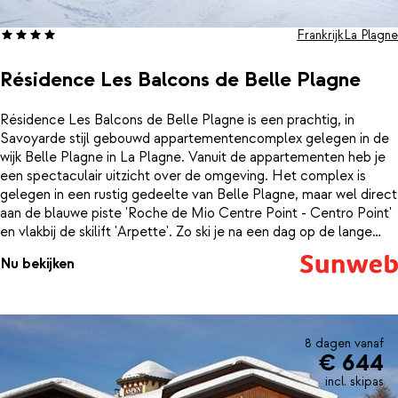
Frankrijk
La Plagne
Résidence Les Balcons de Belle Plagne
Résidence Les Balcons de Belle Plagne is een prachtig, in
Savoyarde stijl gebouwd appartementencomplex gelegen in de
wijk Belle Plagne in La Plagne. Vanuit de appartementen heb je
een spectaculair uitzicht over de omgeving. Het complex is
gelegen in een rustig gedeelte van Belle Plagne, maar wel direct
aan de blauwe piste 'Roche de Mio Centre Point - Centro Point'
en vlakbij de skilift 'Arpette'. Zo ski je na een dag op de lange
latten zo terug naar je appartement. Ook het mooie centrum van
Nu bekijken
Belle Plagne is niet ver: dit vind je op slechts 250 meter van de
résidence. De appartementen zijn ruim en sfeervol ingericht. Er
zijn appartementen van alle groottes, dus of je nu met z'n 2'en of
met z'n 20'en komt: er is voor iedereen plek! Als je een avondje
geen zin hebt om te koken kun je terecht in het restaurant van de
8 dagen vanaf
€ 644
résidence 'Le Chalet'. Ben je na een dag skiën even genoeg in de
buitenlucht geweest? Neem dan een duik in het verwarmde
incl. skipas