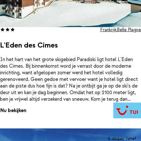
Frankrijk
Belle Plagne
L'Eden des Cimes
In het hart van het grote skigebied Paradiski ligt hotel L'Eden
des Cimes. Bij binnenkomst word je verrast door de moderne
inrichting, want afgelopen zomer werd het hotel volledig
gerenoveerd. Geen gedoe met vervoer want je hotel ligt direct
aan de piste dus hoe fijn is dat? Na je ontbijt ga je op de ski's de
deur uit en kan je dag beginnen. Omdat het op 2100 meter ligt,
ben je vrijwel altijd verzekerd van sneeuw. Kom je terug dan
geniet je nog even in een ligstoel van het zonnetje. Tijd om te
Nu bekijken
eten, bij L'Eden des Cimes laat je je culinair verrassen want het
eten is hier tot in de puntjes verzorgd. En dat ook nog met een
panoramisch uitzicht op de bergen. Dat is nu ultiem genieten.
8 dagen vanaf