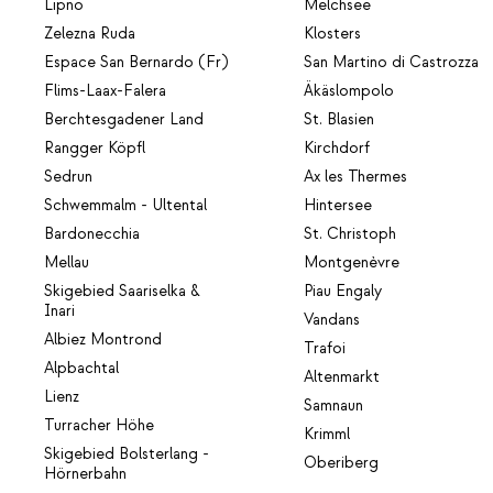
Lipno
Melchsee
Zelezna Ruda
Klosters
Espace San Bernardo (Fr)
San Martino di Castrozza
Flims-Laax-Falera
Äkäslompolo
Berchtesgadener Land
St. Blasien
Rangger Köpfl
Kirchdorf
Sedrun
Ax les Thermes
Schwemmalm - Ultental
Hintersee
Bardonecchia
St. Christoph
Mellau
Montgenèvre
Skigebied Saariselka &
Piau Engaly
Inari
Vandans
Albiez Montrond
Trafoi
Alpbachtal
Altenmarkt
Lienz
Samnaun
Turracher Höhe
Krimml
Skigebied Bolsterlang -
Oberiberg
Hörnerbahn