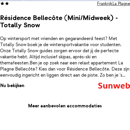
Frankrijk
La Plagne
Résidence Bellecôte (Mini/Midweek) -
Totally Snow
Op wintersport met vrienden en gegarandeerd feest? Met
Totally Snow boek je de wintersportvakantie voor studenten.
Onze Totally Snow guides zorgen ervoor dat jij de perfecte
vakantie hebt. Altijd inclusief skipas, après-ski en
themafeesten.Ben je op zoek naar een relaxt appartement La
Plagne Bellecôte? Kies dan voor Résidence Bellecôte. Deze zijn
eenvoudig ingericht en liggen direct aan de piste. Zo ben je 's
ochtends gegarandeerd de eerste die z'n sporen kan trekken in
Nu bekijken
de verse poeder! Je zit hier ook nog eens in het centrum, dus
rollend terug naar huis is ook geen probleem. Dat wordt een top
vakantie!
Meer aanbevolen accommodaties