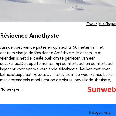
Frankrijk
La Plagne
Résidence Amethyste
Aan de voet van de pistes en op slechts 50 meter van het
centrum vind je de Résidence Améthyste. Met familie of
vrienden is het de ideale plek om te genieten van een
skivakantie.De appartementen zijn comfortabel en comfortabel
ingericht voor een welverdiende skivakantie. Keuken met oven,
koffiezetapparaat, koelkast, ..., televisie in de woonkamer, balkon
met grotendeels mooi zicht op de pistes, beveiligde skiruimte,
overdekte parking op aanvraag, alles is aanwezig. Voor een
Nu bekijken
comfortabel verblijf in Belle Plagne is Residence Amethyste
perfect en uitermate geschikt voor families, koppels of vrienden.
8 dagen vanaf