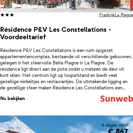
Frankrijk
La Plagne
Résidence P&V Les Constellations -
Voordeeltarief
Résidence P&V Les Constellations is een ruim opgezet
appartementencomplex, bestaande uit verschillende gebouwen,
gelegen in het sfeervolle Belle Plagne in La Plagne. De
résidence ligt direct aan de piste zodat u meteen de deur uit
kunt skiën. Het centrum ligt op loopafstand en biedt veel
gezellige winkeltjes en restaurantjes. De uitstekende ligging en
de gezellige sfeer maken Résidence Les Constellations een
echte aanrader voor een fantastische wintersportvakantie!
Nu bekijken
8 dagen vanaf
€ 867