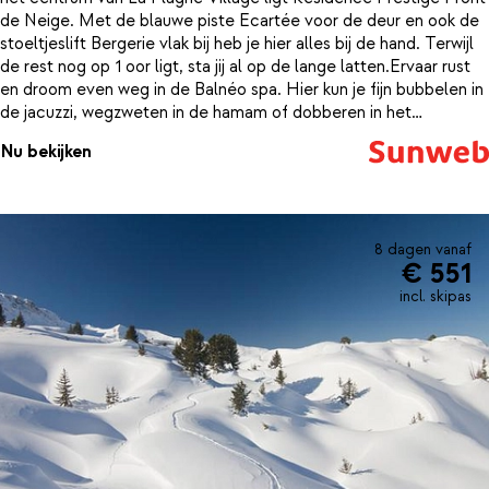
de Neige. Met de blauwe piste Ecartée voor de deur en ook de
stoeltjeslift Bergerie vlak bij heb je hier alles bij de hand. Terwijl
de rest nog op 1 oor ligt, sta jij al op de lange latten.Ervaar rust
en droom even weg in de Balnéo spa. Hier kun je fijn bubbelen in
de jacuzzi, wegzweten in de hamam of dobberen in het
zwembad. Voor het ultieme relaxen is er de mogelijkheid om
Nu bekijken
extra schoonheidsbehandelingen te boeken.De in chalet stijl
gebouwde résidence heeft een traditionele architectuur en er is
een ideale combinatie tussen het gebruik van het warme hout en
de robuustheid van steen. Deze stijl is ook doorgetrokken naar de
appartementen. Op het balkon heb je een mooi uitzicht over de
8 dagen vanaf
€ 551
omgeving en in de kitchenette kun je heerlijke maaltijden
bereiden. Of loop naar het centrum, waar je verschillende
incl. skipas
restaurants tegen komt waar je kunt genieten van Franse
specialiteiten.