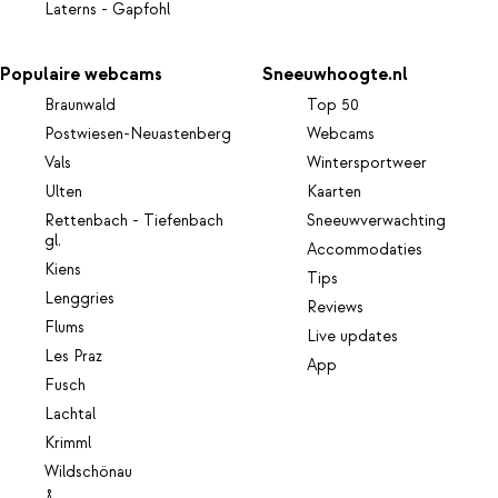
Laterns - Gapfohl
Populaire webcams
Sneeuwhoogte.nl
Braunwald
Top 50
Postwiesen-Neuastenberg
Webcams
Vals
Wintersportweer
Ulten
Kaarten
Rettenbach - Tiefenbach
Sneeuwverwachting
gl.
Accommodaties
Kiens
Tips
Lenggries
Reviews
Flums
Live updates
Les Praz
App
Fusch
Lachtal
Krimml
Wildschönau