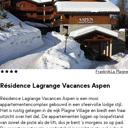
binnenzwembad of kom weer op temperatuur in de sauna van het
wellnesscentrum 'Balcons de Belle Plagne'.
Frankrijk
La Plagne
Résidence Lagrange Vacances Aspen
Résidence Lagrange Vacances Aspen is een mooi
appartementencomplex gebouwd in een sfeervolle lodge stijl.
Het is rustig gelegen in de wijk Plagne Village en biedt een fraai
uitzicht over het dal. De appartementen liggen op loopafstand
van zowel de piste als de lift, dus je bent 's morgens zo op pad.