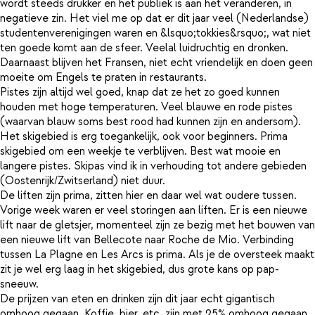
wordt steeds drukker en het publiek is aan het veranderen, in
negatieve zin. Het viel me op dat er dit jaar veel (Nederlandse)
studentenverenigingen waren en &lsquo;tokkies&rsquo;, wat niet
ten goede komt aan de sfeer. Veelal luidruchtig en dronken.
Daarnaast blijven het Fransen, niet echt vriendelijk en doen geen
moeite om Engels te praten in restaurants.
Pistes zijn altijd wel goed, knap dat ze het zo goed kunnen
houden met hoge temperaturen. Veel blauwe en rode pistes
(waarvan blauw soms best rood had kunnen zijn en andersom).
Het skigebied is erg toegankelijk, ook voor beginners. Prima
skigebied om een weekje te verblijven. Best wat mooie en
langere pistes. Skipas vind ik in verhouding tot andere gebieden
(Oostenrijk/Zwitserland) niet duur.
De liften zijn prima, zitten hier en daar wel wat oudere tussen.
Vorige week waren er veel storingen aan liften. Er is een nieuwe
lift naar de gletsjer, momenteel zijn ze bezig met het bouwen van
een nieuwe lift van Bellecote naar Roche de Mio. Verbinding
tussen La Plagne en Les Arcs is prima. Als je de oversteek maakt
zit je wel erg laag in het skigebied, dus grote kans op pap-
sneeuw.
De prijzen van eten en drinken zijn dit jaar echt gigantisch
omhoog gegaan. Koffie, bier, etc. zijn met 25% omhoog gegaan