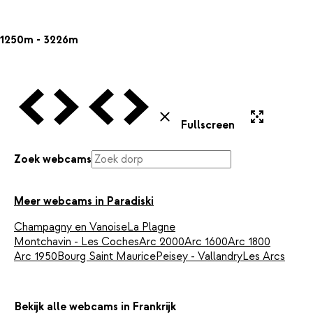
1250m - 3226m
Vorige Webcam
Volgende Webcam
Vorige Webcam
Volgende Webcam
Uitvergroten
Sluiten
Fullscreen
Zoek webcams
Meer webcams in Paradiski
Champagny en Vanoise
La Plagne
Montchavin - Les Coches
Arc 2000
Arc 1600
Arc 1800
Arc 1950
Bourg Saint Maurice
Peisey - Vallandry
Les Arcs
Bekijk alle webcams in Frankrijk