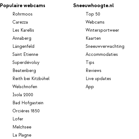
Populaire webcams
Sneeuwhoogte.nl
Rohrmoos
Top 50
Carezza
Webcams
Les Karellis
Wintersportweer
Annaberg
Kaarten
Längenfeld
Sneeuwverwachting
Saint Etienne
Accommodaties
Superdévoluy
Tips
Beatenberg
Reviews
Reith bei Kitzbühel
Live updates
Welschnofen
App
Isola 2000
Bad Hofgastein
Orcières 1850
Lofer
Melchsee
La Plagne