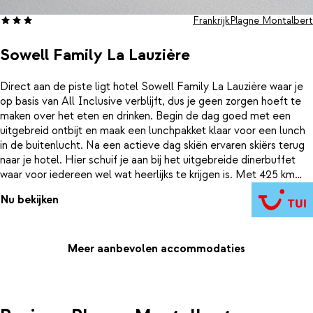
Frankrijk
Plagne Montalbert
Sowell Family La Lauzière
Direct aan de piste ligt hotel Sowell Family La Lauzière waar je
op basis van All Inclusive verblijft, dus je geen zorgen hoeft te
maken over het eten en drinken. Begin de dag goed met een
uitgebreid ontbijt en maak een lunchpakket klaar voor een lunch
in de buitenlucht. Na een actieve dag skiën ervaren skiërs terug
naar je hotel. Hier schuif je aan bij het uitgebreide dinerbuffet
waar voor iedereen wel wat heerlijks te krijgen is. Met 425 km
aan skipistes is dit gebied het op een na grootste skigebied ter
Nu bekijken
wereld, gedomineerd door het uitzicht op de de Mont Blanc.
Naast skiën zijn hier nog veel meer activiteiten mogelijk zoals
bijvoorbeeld sneeuwschoenwandelen, bobsleeën, ijsklimmen of
rodelen. Kortom een verblijf in Sowell Family La Lauzière is
Meer aanbevolen accommodaties
gegarandeerd genieten!