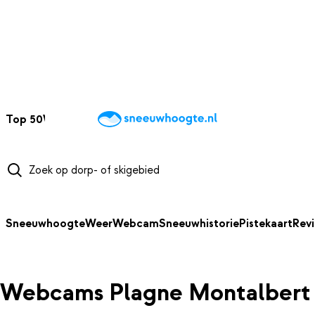
NAAR HOOFDINHOUD
Top 50
Webcams
Wintersportweer
Kaarten
Sneeuwverwacht
Sneeuwhoogte
Weer
Webcam
Sneeuwhistorie
Pistekaart
Rev
Webcams Plagne Montalbert