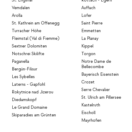
St. Englmar
Rottach - Egern
Vemdalen
Auffach
Arolla
Lofer
St. Kathrein am Offenegg
Saint Pierre
Turracher Höhe
Emmetten
Fleimstal (Val di Fiemme)
La Planay
Sextner Dolomiten
Kippel
Notschrei Skilifte
Torgon
Paganella
Notre Dame de
Bellecombe
Bergün-Filisur
Bayerisch Eisenstein
Les Sybelles
Crozet
Laterns - Gapfohl
Serre Chevalier
Rokytnice nad Jizerou
St. Ulrich am Pillersee
Diedamskopf
Kastelruth
Le Grand Domaine
Eischoll
Skiparadies am Grünten
Mayrhofen