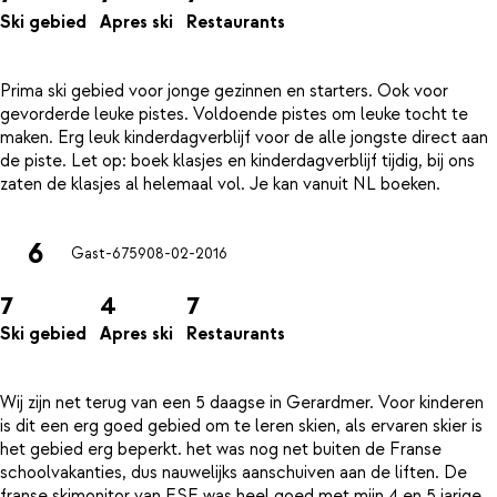
Ski gebied
Apres ski
Restaurants
Prima ski gebied voor jonge gezinnen en starters. Ook voor
gevorderde leuke pistes. Voldoende pistes om leuke tocht te
maken. Erg leuk kinderdagverblijf voor de alle jongste direct aan
de piste. Let op: boek klasjes en kinderdagverblijf tijdig, bij ons
6
Gast-6759
08-02-2016
7
4
7
Ski gebied
Apres ski
Restaurants
Wij zijn net terug van een 5 daagse in Gerardmer. Voor kinderen
is dit een erg goed gebied om te leren skien, als ervaren skier is
het gebied erg beperkt. het was nog net buiten de Franse
schoolvakanties, dus nauwelijks aanschuiven aan de liften. De
franse skimonitor van ESF was heel goed met mijn 4 en 5 jarige