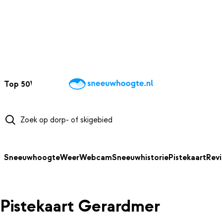
NAAR HOOFDINHOUD
Top 50
Webcams
Wintersportweer
Kaarten
Sneeuwverwacht
Sneeuwhoogte
Weer
Webcam
Sneeuwhistorie
Pistekaart
Rev
Pistekaart Gerardmer