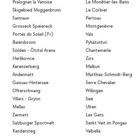
Pralognan la Vanoise
Le Monêtier-les-Bains
Skigebied Muggenbrunn
Le Corbier
Samnaun
Pertisau
Grosseck Speiereck
Montgenèvre
Portes du Soleil (Fr)
Vals
Baiersbronn
Pyhätunturi
Sölden - Ötztal Arena
Chantemerle
Herlikovice
Zürs
Kerenzerberg
Malbun
Andermatt
Matthias-Schmidt-Berg
Gaissau-Hintersee
Serre Chevalier
Ofterschwang
Willingen
Villars - Gryon
See
Mellau
Ulten
Zermatt
Les Gets
Salzburger Sportwelt
Sankt Veit im Pongau
Kandersteg
Valbella