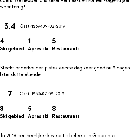
doen! We hebben ons zeker vermaakt en komen volgend jaar
3.4
Gast-12594
09-02-2019
4
1
5
Ski gebied
Apres ski
Restaurants
Slecht onderhouden pistes eerste dag zeer goed nu 2 dagen
7
Gast-12574
07-02-2019
8
5
8
Ski gebied
Apres ski
Restaurants
In 2018 een heerlijke skivakantie beleefd in Gerardmer.