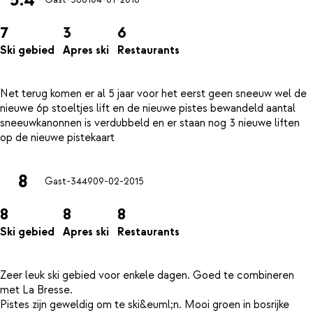
Gast-5881
04-01-2016
7
3
6
Ski gebied
Apres ski
Restaurants
Net terug komen er al 5 jaar voor het eerst geen sneeuw wel de
nieuwe 6p stoeltjes lift en de nieuwe pistes bewandeld aantal
sneeuwkanonnen is verdubbeld en er staan nog 3 nieuwe liften
8
Gast-3449
09-02-2015
8
8
8
Ski gebied
Apres ski
Restaurants
Zeer leuk ski gebied voor enkele dagen. Goed te combineren
met La Bresse.
Pistes zijn geweldig om te ski&euml;n. Mooi groen in bosrijke