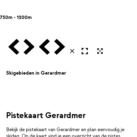
750m - 1200m
Vorige
Volgende
Vorige
Volgende
Open in volledig scherm
Uitvergroten
Sluiten
Skigebieden in Gerardmer
Pistekaart Gerardmer
Bekijk de pistekaart van Gerardmer en plan eenvoudig je
skidag. Op de kaart vind je een overzicht van de pistes,