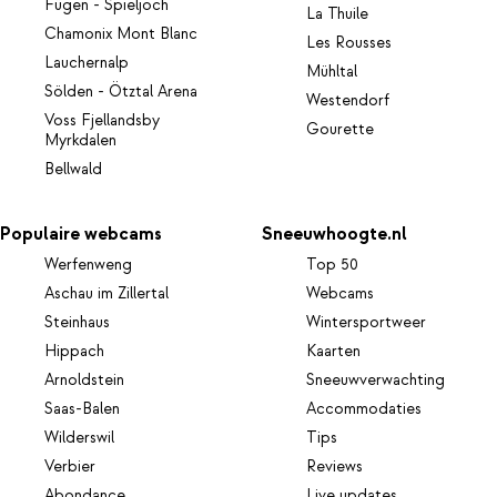
Fügen - Spieljoch
La Thuile
Chamonix Mont Blanc
Les Rousses
Lauchernalp
Mühltal
Sölden - Ötztal Arena
Westendorf
Voss Fjellandsby
Gourette
Myrkdalen
Bellwald
Populaire webcams
Sneeuwhoogte.nl
Werfenweng
Top 50
Aschau im Zillertal
Webcams
Steinhaus
Wintersportweer
Hippach
Kaarten
Arnoldstein
Sneeuwverwachting
Saas-Balen
Accommodaties
Wilderswil
Tips
Verbier
Reviews
Abondance
Live updates