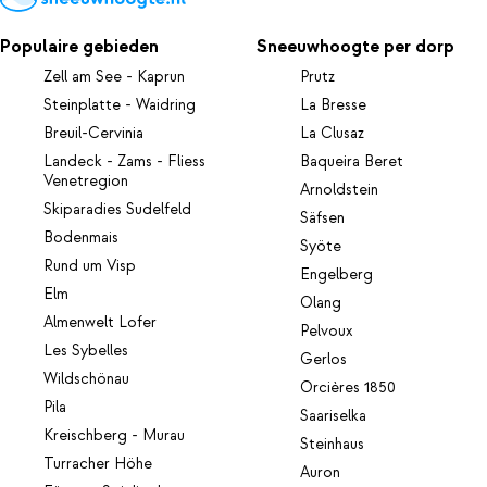
Populaire gebieden
Sneeuwhoogte per dorp
Zell am See - Kaprun
Prutz
Steinplatte - Waidring
La Bresse
Breuil-Cervinia
La Clusaz
Landeck - Zams - Fliess
Baqueira Beret
Venetregion
Arnoldstein
Skiparadies Sudelfeld
Säfsen
Bodenmais
Syöte
Rund um Visp
Engelberg
Elm
Olang
Almenwelt Lofer
Pelvoux
Les Sybelles
Gerlos
Wildschönau
Orcières 1850
Pila
Saariselka
Kreischberg - Murau
Steinhaus
Turracher Höhe
Auron