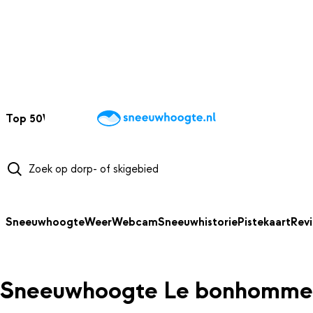
NAAR HOOFDINHOUD
Top 50
Webcams
Wintersportweer
Kaarten
Sneeuwverwacht
Sneeuwhoogte
Weer
Webcam
Sneeuwhistorie
Pistekaart
Rev
Sneeuwhoogte Le bonhomme