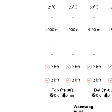
21°C
23°C
30°C
-
-
-
4000 m
4000 m
4100 m
4
-
-
-
-
-
-
2 bft
2 bft
2 bft
2 bft
2 bft
2 bft
Top (11-08)
Dal (11-0
0 cm
0 mm
0 cm
0
Woensdag