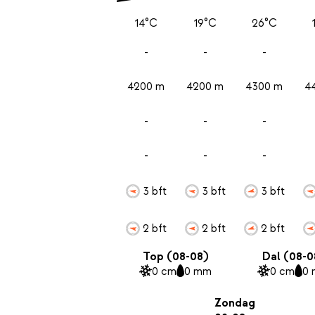
14°C
19°C
26°C
-
-
-
4200 m
4200 m
4300 m
4
-
-
-
-
-
-
3 bft
3 bft
3 bft
2 bft
2 bft
2 bft
Top (08-08)
Dal (08-0
0 cm
0 mm
0 cm
0
Zondag