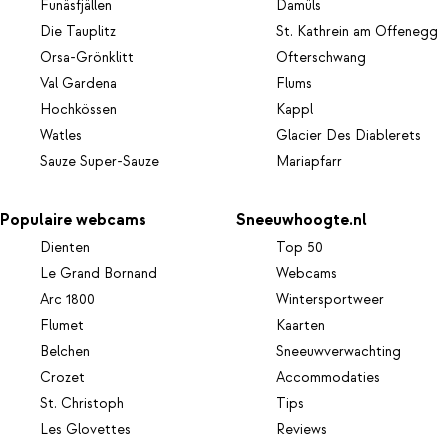
Funäsfjällen
Damüls
Die Tauplitz
St. Kathrein am Offenegg
Orsa-Grönklitt
Ofterschwang
Val Gardena
Flums
Hochkössen
Kappl
Watles
Glacier Des Diablerets
Sauze Super-Sauze
Mariapfarr
Populaire webcams
Sneeuwhoogte.nl
Dienten
Top 50
Le Grand Bornand
Webcams
Arc 1800
Wintersportweer
Flumet
Kaarten
Belchen
Sneeuwverwachting
Crozet
Accommodaties
St. Christoph
Tips
Les Glovettes
Reviews