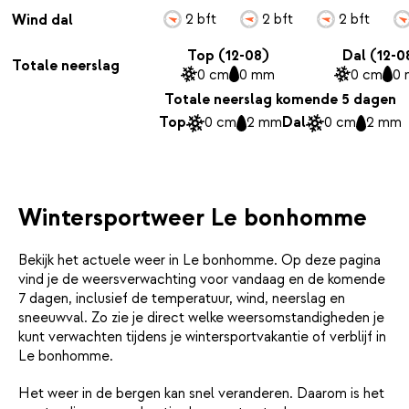
2 bft
2 bft
2 bft
Wind dal
Top (12-08)
Dal (12-0
Totale neerslag
0 cm
0 mm
0 cm
0
Totale neerslag komende 5 dagen
Top
0 cm
2 mm
Dal
0 cm
2 mm
Wintersportweer Le bonhomme
Bekijk het actuele weer in Le bonhomme. Op deze pagina
vind je de weersverwachting voor vandaag en de komende
7 dagen, inclusief de temperatuur, wind, neerslag en
sneeuwval. Zo zie je direct welke weersomstandigheden je
kunt verwachten tijdens je wintersportvakantie of verblijf in
Le bonhomme.
Het weer in de bergen kan snel veranderen. Daarom is het