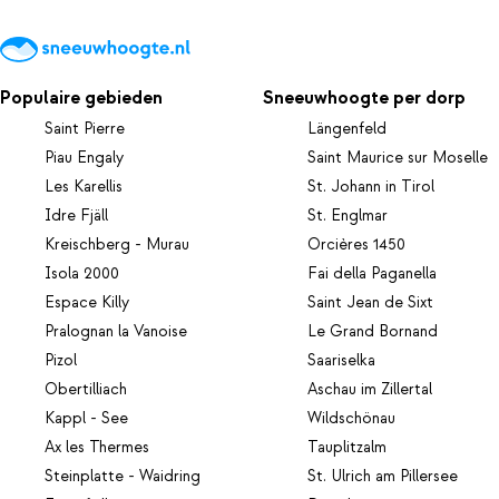
Populaire gebieden
Sneeuwhoogte per dorp
Saint Pierre
Längenfeld
Piau Engaly
Saint Maurice sur Moselle
Les Karellis
St. Johann in Tirol
Idre Fjäll
St. Englmar
Kreischberg - Murau
Orcières 1450
Isola 2000
Fai della Paganella
Espace Killy
Saint Jean de Sixt
Pralognan la Vanoise
Le Grand Bornand
Pizol
Saariselka
Obertilliach
Aschau im Zillertal
Kappl - See
Wildschönau
Ax les Thermes
Tauplitzalm
Steinplatte - Waidring
St. Ulrich am Pillersee