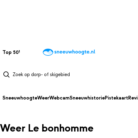
NAAR HOOFDINHOUD
Top 50
Webcams
Wintersportweer
Kaarten
Sneeuwverwacht
Sneeuwhoogte
Weer
Webcam
Sneeuwhistorie
Pistekaart
Rev
Weer Le bonhomme