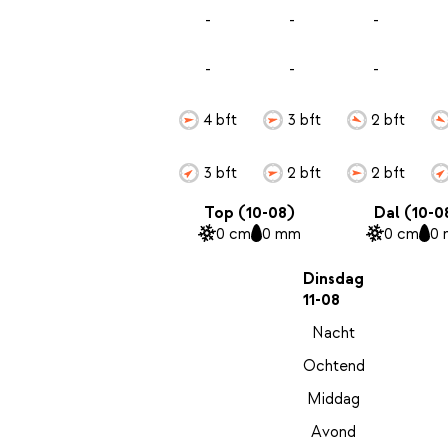
-
-
-
-
-
-
4 bft
3 bft
2 bft
3 bft
2 bft
2 bft
Top (10-08)
Dal (10-0
0 cm
0 mm
0 cm
0
Dinsdag
11-08
Nacht
Ochtend
Middag
Avond