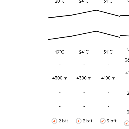
20°C
24°C
31°C
19°C
24°C
31°C
3
-
-
-
4
4300 m
4300 m
4100 m
-
-
-
-
-
-
2 bft
2 bft
2 bft