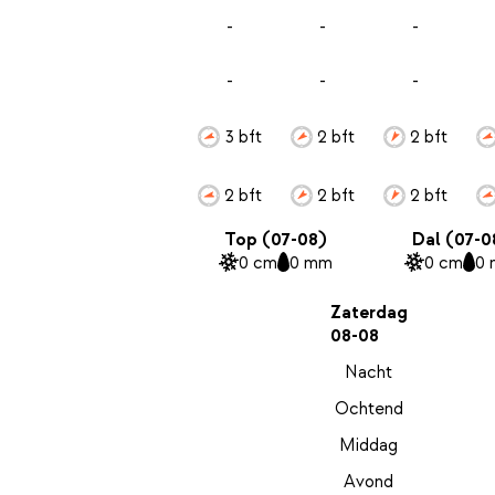
-
-
-
-
-
-
3 bft
2 bft
2 bft
2 bft
2 bft
2 bft
Top (07-08)
Dal (07-0
0 cm
0 mm
0 cm
0
Zaterdag
08-08
Nacht
Ochtend
Middag
Avond