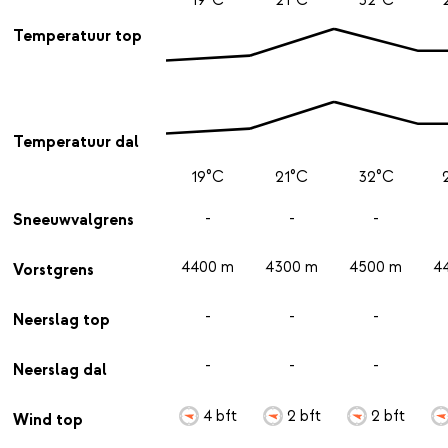
Temperatuur top
Temperatuur dal
19°C
21°C
32°C
-
-
-
Sneeuwvalgrens
4400 m
4300 m
4500 m
4
Vorstgrens
-
-
-
Neerslag top
-
-
-
Neerslag dal
4 bft
2 bft
2 bft
Wind top