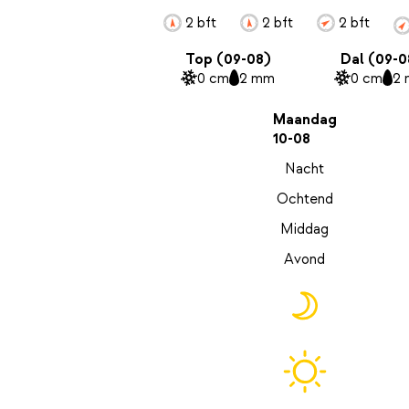
2 bft
2 bft
2 bft
Top (09-08)
Dal (09-0
0 cm
2 mm
0 cm
2
Maandag
10-08
Nacht
Ochtend
Middag
Avond