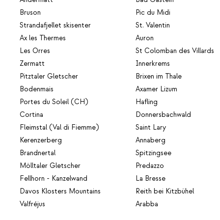
Bruson
Pic du Midi
Strandafjellet skisenter
St. Valentin
Ax les Thermes
Auron
Les Orres
St Colomban des Villards
Zermatt
Innerkrems
Pitztaler Gletscher
Brixen im Thale
Bodenmais
Axamer Lizum
Portes du Soleil (CH)
Hafling
Cortina
Donnersbachwald
Fleimstal (Val di Fiemme)
Saint Lary
Kerenzerberg
Annaberg
Brandnertal
Spitzingsee
Mölltaler Gletscher
Predazzo
Fellhorn - Kanzelwand
La Bresse
Davos Klosters Mountains
Reith bei Kitzbühel
Valfréjus
Arabba