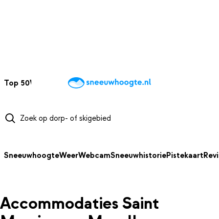
NAAR HOOFDINHOUD
Top 50
Webcams
Wintersportweer
Kaarten
Sneeuwverwacht
Sneeuwhoogte
Weer
Webcam
Sneeuwhistorie
Pistekaart
Rev
Accommodaties Saint