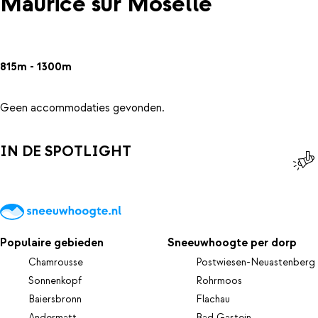
Maurice sur Moselle
815m - 1300m
Geen accommodaties gevonden.
IN DE SPOTLIGHT
Populaire gebieden
Sneeuwhoogte per dorp
Chamrousse
Postwiesen-Neuastenberg
Sonnenkopf
Rohrmoos
Baiersbronn
Flachau
Andermatt
Bad Gastein