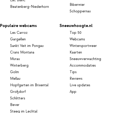
Lac Blanc
Biberwier
Beatenberg-Niederhorn
Schoppernau
Populaire webcams
Sneeuwhoogte.nl
Les Carroz
Top 50
Gargellen
Webcams
Sankt Veit im Pongau
Wintersportweer
Crans Montana
Kaarten
Murau
Sneeuwverwachting
Winterberg
Accommodaties
Golm
Tips
Mellau
Reviews
Hopfgarten im Brixental
Live updates
Großdorf
App
Schlitters
Bever
Steeg im Lechtal