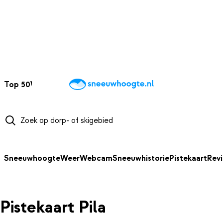
NAAR HOOFDINHOUD
Top 50
Webcams
Wintersportweer
Kaarten
Sneeuwverwacht
Sneeuwhoogte
Weer
Webcam
Sneeuwhistorie
Pistekaart
Rev
Pistekaart Pila