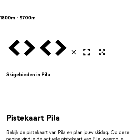
1800m - 2700m
Vorige
Volgende
Vorige
Volgende
Open in volledig scherm
Uitvergroten
Sluiten
Skigebieden in Pila
Pistekaart Pila
Bekijk de pistekaart van Pila en plan jouw skidag. Op deze
pagina vind je de actuele pistekaart van Pila, waarop je