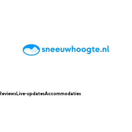
chting
Accommodaties
Tips
Reviews
Live updates
App
Reviews
Live-updates
Accommodaties