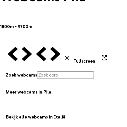
1800m - 2700m
Vorige Webcam
Volgende Webcam
Vorige Webcam
Volgende Webcam
Uitvergroten
Sluiten
Fullscreen
Zoek webcams
Meer webcams in Pila
Bekijk alle webcams in Italië