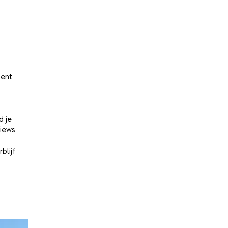
ment
d je
iews
blijf