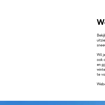
We
Bekij
uitzi
snee
Wil 
ook 
en
pi
winte
te vo
Webc