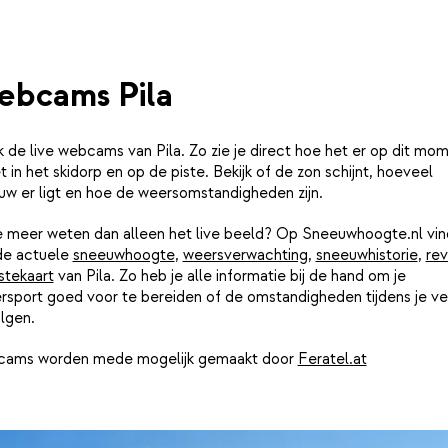
bcams Pila
k de live webcams van Pila. Zo zie je direct hoe het er op dit mo
et in het skidorp en op de piste. Bekijk of de zon schijnt, hoeveel
uw er ligt en hoe de weersomstandigheden zijn.
je meer weten dan alleen het live beeld? Op Sneeuwhoogte.nl vin
de actuele
sneeuwhoogte
,
weersverwachting
,
sneeuwhistorie
,
rev
stekaart
van Pila. Zo heb je alle informatie bij de hand om je
rsport goed voor te bereiden of de omstandigheden tijdens je ver
lgen.
ams worden mede mogelijk gemaakt door
Feratel.at