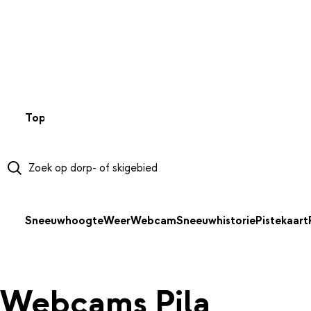
NAAR HOOFDINHOUD
Top 50
Webcams
Wintersportweer
Kaarten
Sneeuwverwa
Sneeuwhoogte
Weer
Webcam
Sneeuwhistorie
Pistekaart
Webcams Pila