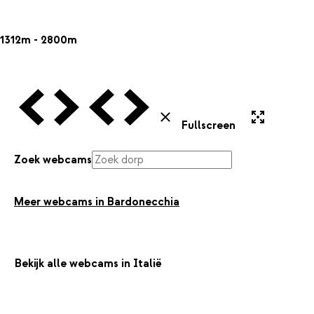
1312m - 2800m
Vorige Webcam
Volgende Webcam
Vorige Webcam
Volgende Webcam
Uitvergroten
Sluiten
Fullscreen
Zoek webcams
Meer webcams in Bardonecchia
Bekijk alle webcams in Italië