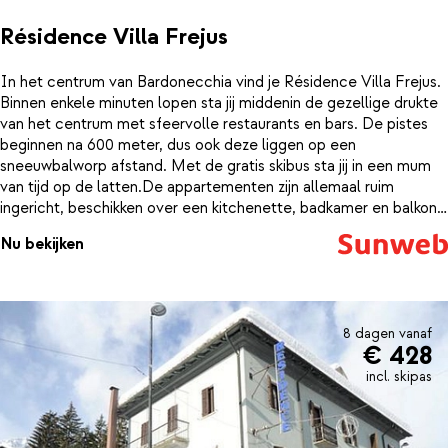
Résidence Villa Frejus
In het centrum van Bardonecchia vind je Résidence Villa Frejus.
Binnen enkele minuten lopen sta jij middenin de gezellige drukte
van het centrum met sfeervolle restaurants en bars. De pistes
beginnen na 600 meter, dus ook deze liggen op een
sneeuwbalworp afstand. Met de gratis skibus sta jij in een mum
van tijd op de latten.De appartementen zijn allemaal ruim
ingericht, beschikken over een kitchenette, badkamer en balkon
of terras. Hier kun je weer bijkomen na een actieve dag.
Nu bekijken
Ontspannen kun je ook in de sauna van de résidence. Zo ben je
weer helemaal fris voordat jij op pad gaat richting het centrum
om deze te ontdekken.
8 dagen vanaf
€ 428
incl. skipas