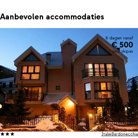
Aanbevolen accommodaties
8 dagen vanaf
€ 500
incl. skipas
Italië
Bardonecchia