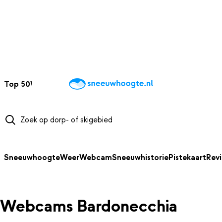
NAAR HOOFDINHOUD
Top 50
Webcams
Wintersportweer
Kaarten
Sneeuwverwacht
Sneeuwhoogte
Weer
Webcam
Sneeuwhistorie
Pistekaart
Rev
Webcams Bardonecchia