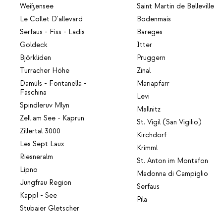
Weißensee
Saint Martin de Belleville
Le Collet D'allevard
Bodenmais
Serfaus - Fiss - Ladis
Bareges
Goldeck
Itter
Björkliden
Pruggern
Turracher Höhe
Zinal
Damüls - Fontanella -
Mariapfarr
Faschina
Levi
Spindleruv Mlyn
Mallnitz
Zell am See - Kaprun
St. Vigil (San Vigilio)
Zillertal 3000
Kirchdorf
Les Sept Laux
Krimml
Riesneralm
St. Anton im Montafon
Lipno
Madonna di Campiglio
Jungfrau Region
Serfaus
Kappl - See
Pila
Stubaier Gletscher