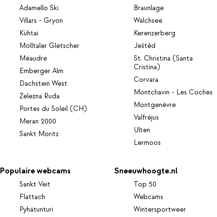
Adamello Ski
Braunlage
Villars - Gryon
Walchsee
Kühtai
Kerenzerberg
Mölltaler Gletscher
Ještěd
Méaudre
St. Christina (Santa
Cristina)
Emberger Alm
Corvara
Dachstein West
Montchavin - Les Coches
Zelezna Ruda
Montgenèvre
Portes du Soleil (CH)
Valfréjus
Meran 2000
Ulten
Sankt Moritz
Lermoos
Populaire webcams
Sneeuwhoogte.nl
Sankt Veit
Top 50
Flattach
Webcams
Pyhätunturi
Wintersportweer