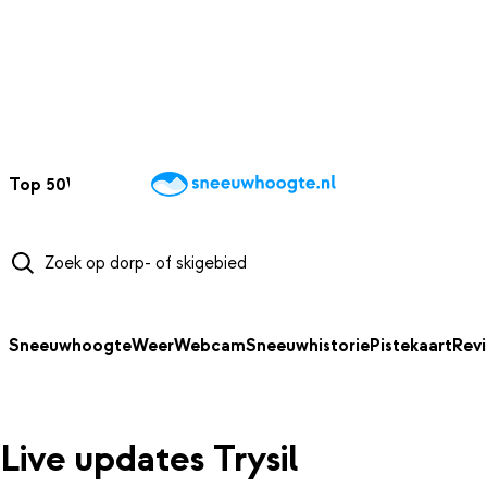
NAAR HOOFDINHOUD
Top 50
Webcams
Wintersportweer
Kaarten
Sneeuwverwacht
Sneeuwhoogte
Weer
Webcam
Sneeuwhistorie
Pistekaart
Rev
Live updates Trysil