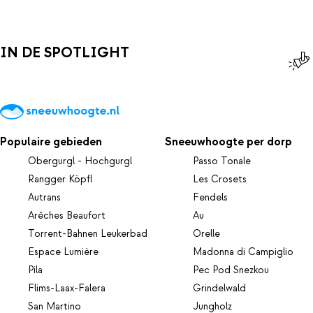
IN DE SPOTLIGHT
Populaire gebieden
Sneeuwhoogte per dorp
Obergurgl - Hochgurgl
Passo Tonale
Rangger Köpfl
Les Crosets
Autrans
Fendels
Arêches Beaufort
Au
Torrent-Bahnen Leukerbad
Orelle
Espace Lumière
Madonna di Campiglio
Pila
Pec Pod Snezkou
Flims-Laax-Falera
Grindelwald
San Martino
Jungholz