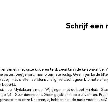
Schrijf een 
 hier samen met onze kinderen te ski&euml;n in de kerstvakantie.
 pistes, beetje kort, maar uitermate rustig. Geen rijen bij de lif
t bij. Het is allemaal kleinschalig, verwacht geen kilometers lan
n beperkt.
 reis naar Myrkdalen is mooi. Wij gingen met de boot Hirzhals -St
e 1,5 - 2 uur durende rit. Geen gejakker, mooie uitzichten. Prach
 geweest met onze kinderen, zij hebben hier de basis voor het sk