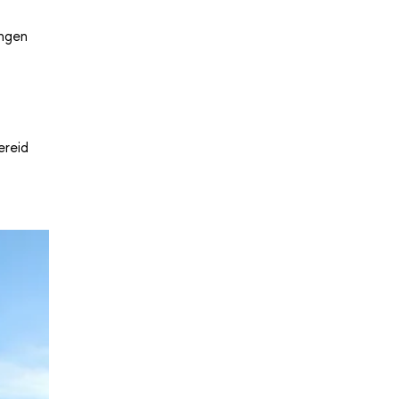
ingen
ereid