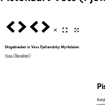
Vorige
Volgende
Vorige
Volgende
Open in volledig scherm
Uitvergroten
Sluiten
Skigebieden in Voss Fjellandsby Myrkdalen
Voss (Bavallen)
Pi
Bekij
pagin