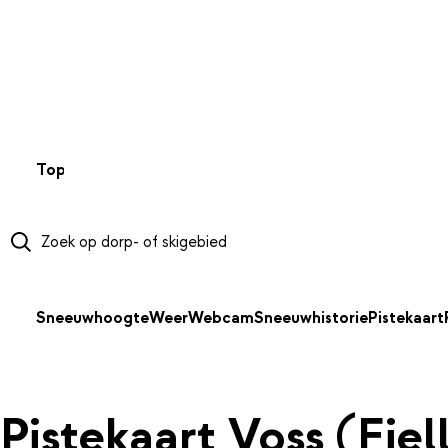
NAAR HOOFDINHOUD
Top 50
Webcams
Wintersportweer
Kaarten
Sneeuwverwa
Sneeuwhoogte
Weer
Webcam
Sneeuwhistorie
Pistekaart
Pistekaart Voss (Fje