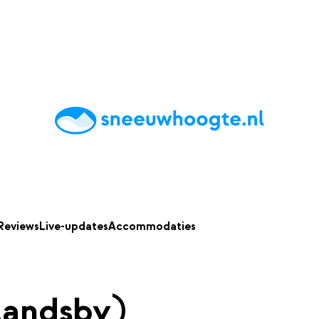
chting
Accommodaties
Tips
Reviews
Live updates
App
Reviews
Live-updates
Accommodaties
llandsby)