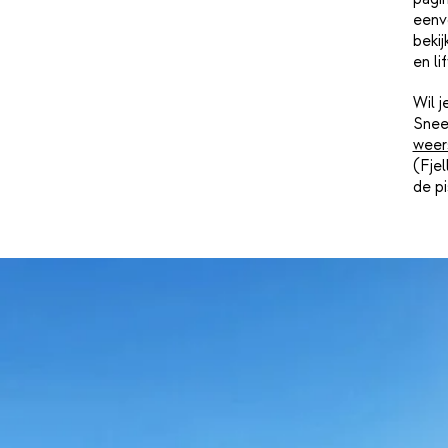
eenvo
bekij
en li
Wil 
Snee
weer
(Fjel
de pi