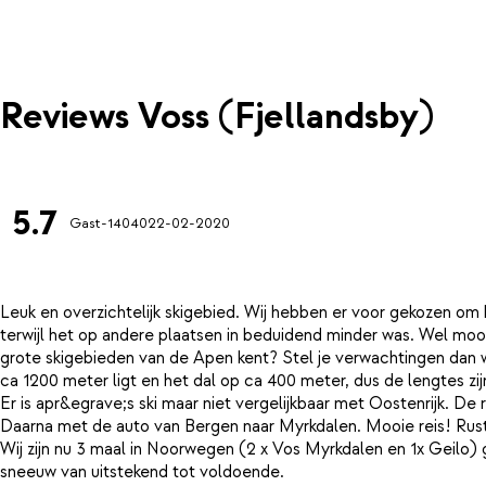
Reviews Voss (Fjellandsby)
5.7
Gast-14040
22-02-2020
Leuk en overzichtelijk skigebied. Wij hebben er voor gekozen om
terwijl het op andere plaatsen in beduidend minder was. Wel mooie
grote skigebieden van de Apen kent? Stel je verwachtingen dan wa
ca 1200 meter ligt en het dal op ca 400 meter, dus de lengtes zij
Er is apr&egrave;s ski maar niet vergelijkbaar met Oostenrijk. De
Daarna met de auto van Bergen naar Myrkdalen. Mooie reis! Rustig
Wij zijn nu 3 maal in Noorwegen (2 x Vos Myrkdalen en 1x Geilo)
sneeuw van uitstekend tot voldoende.