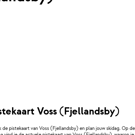
stekaart Voss (Fjellandsby)
k de pistekaart van Voss (Fjellandsby) en plan jouw skidag. Op d
a vind je de actuele pistekaart van Voss (Fjellandsby), waarop je