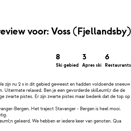
review voor: Voss (Fjellandsby)
8
3
6
Ski gebied
Apres ski
Restaurants
 We zijn nu 2 x in dit gebied geweest en hadden voldoende sneeuw
ten. Uitermate relaxed. Ben je een gevorderde ski&euml;r die de
ge zwarte pistes. Er zijn zwarte pistes maar bedenk dat de top op
avanger-Bergen. Het traject Stavanger - Bergen is heel mooi.
tig.
i&euml;n geleerd. We hebben er iedere keer van genoten. Qua