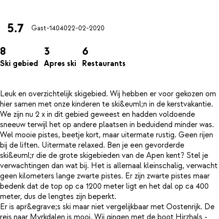
5.7
Gast-14040
22-02-2020
8
3
6
Ski gebied
Apres ski
Restaurants
Leuk en overzichtelijk skigebied. Wij hebben er voor gekozen om
hier samen met onze kinderen te ski&euml;n in de kerstvakantie.
We zijn nu 2 x in dit gebied geweest en hadden voldoende
sneeuw terwijl het op andere plaatsen in beduidend minder was.
Wel mooie pistes, beetje kort, maar uitermate rustig. Geen rijen
bij de liften. Uitermate relaxed. Ben je een gevorderde
ski&euml;r die de grote skigebieden van de Apen kent? Stel je
verwachtingen dan wat bij. Het is allemaal kleinschalig, verwacht
geen kilometers lange zwarte pistes. Er zijn zwarte pistes maar
bedenk dat de top op ca 1200 meter ligt en het dal op ca 400
meter, dus de lengtes zijn beperkt.
Er is apr&egrave;s ski maar niet vergelijkbaar met Oostenrijk. De
reis naar Myrkdalen is mooi. Wij gingen met de boot Hirzhals -