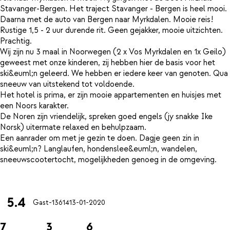
Stavanger-Bergen. Het traject Stavanger - Bergen is heel mooi.
Daarna met de auto van Bergen naar Myrkdalen. Mooie reis!
Rustige 1,5 - 2 uur durende rit. Geen gejakker, mooie uitzichten.
Prachtig.
Wij zijn nu 3 maal in Noorwegen (2 x Vos Myrkdalen en 1x Geilo)
geweest met onze kinderen, zij hebben hier de basis voor het
ski&euml;n geleerd. We hebben er iedere keer van genoten. Qua
sneeuw van uitstekend tot voldoende.
Het hotel is prima, er zijn mooie appartementen en huisjes met
een Noors karakter.
De Noren zijn vriendelijk, spreken goed engels (jy snakke Ike
Norsk) uitermate relaxed en behulpzaam.
Een aanrader om met je gezin te doen. Dagje geen zin in
ski&euml;n? Langlaufen, hondenslee&euml;n, wandelen,
sneeuwscootertocht, mogelijkheden genoeg in de omgeving.
5.4
Gast-13614
13-01-2020
7
3
6