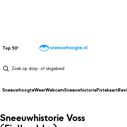
NAAR HOOFDINHOUD
Top 50
Webcams
Wintersportweer
Kaarten
Sneeuwverwacht
Sneeuwhoogte
Weer
Webcam
Sneeuwhistorie
Pistekaart
Rev
Sneeuwhistorie Voss