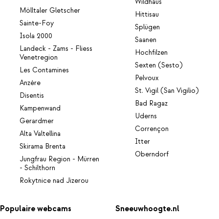
Wildhaus
Mölltaler Gletscher
Hittisau
Sainte-Foy
Splügen
Isola 2000
Saanen
Landeck - Zams - Fliess
Hochfilzen
Venetregion
Sexten (Sesto)
Les Contamines
Pelvoux
Anzère
St. Vigil (San Vigilio)
Disentis
Bad Ragaz
Kampenwand
Uderns
Gerardmer
Corrençon
Alta Valtellina
Itter
Skirama Brenta
Oberndorf
Jungfrau Region - Mürren
- Schilthorn
Rokytnice nad Jizerou
Populaire webcams
Sneeuwhoogte.nl