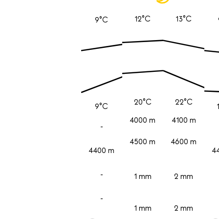
12°C
13°C
9°C
20°C
22°C
9°C
4000 m
4100 m
-
4500 m
4600 m
4400 m
4
-
1 mm
2 mm
-
1 mm
2 mm