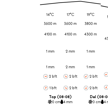
14°C
17°C
19°C
3600 m
3600 m
3800 m
4100 m
4100 m
4300 m
4
1 mm
2 mm
1 mm
1 mm
2 mm
1 mm
2 bft
2 bft
2 bft
1 bft
2 bft
2 bft
Top (08-08)
Dal (08-0
0 cm
4 mm
0 cm
4