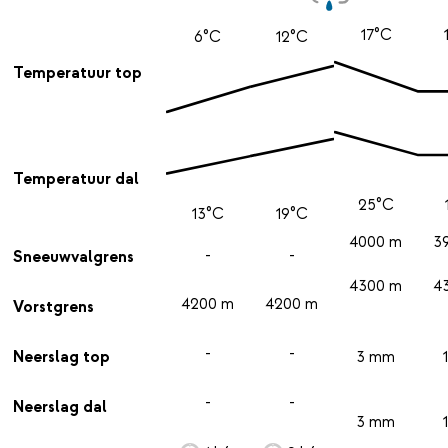
17°C
6°C
12°C
Temperatuur top
Temperatuur dal
25°C
13°C
19°C
4000 m
3
-
-
Sneeuwvalgrens
4300 m
4
4200 m
4200 m
Vorstgrens
-
-
Neerslag top
3 mm
-
-
Neerslag dal
3 mm