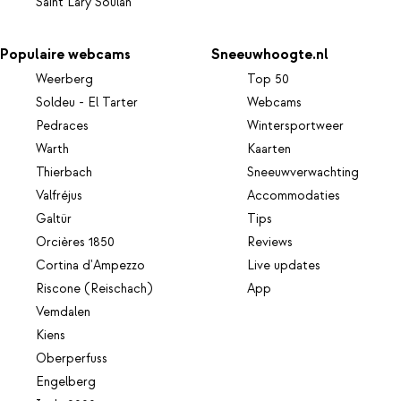
Saint Lary Soulan
Populaire webcams
Sneeuwhoogte.nl
Weerberg
Top 50
Soldeu - El Tarter
Webcams
Pedraces
Wintersportweer
Warth
Kaarten
Thierbach
Sneeuwverwachting
Valfréjus
Accommodaties
Galtür
Tips
Orcières 1850
Reviews
Cortina d'Ampezzo
Live updates
Riscone (Reischach)
App
Vemdalen
Kiens
Oberperfuss
Engelberg