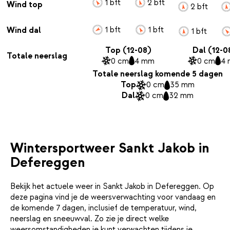
1 bft
2 bft
Wind top
2 bft
1 bft
1 bft
Wind dal
1 bft
Top (12-08)
Dal (12-0
Totale neerslag
0 cm
4 mm
0 cm
4
Totale neerslag komende 5 dagen
Top
0 cm
35 mm
Dal
0 cm
32 mm
Wintersportweer Sankt Jakob in
Defereggen
Bekijk het actuele weer in Sankt Jakob in Defereggen. Op
deze pagina vind je de weersverwachting voor vandaag en
de komende 7 dagen, inclusief de temperatuur, wind,
neerslag en sneeuwval. Zo zie je direct welke
weersomstandigheden je kunt verwachten tijdens je