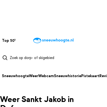
NAAR HOOFDINHOUD
Top 50
Webcams
Wintersportweer
Kaarten
Sneeuwverwacht
Sneeuwhoogte
Weer
Webcam
Sneeuwhistorie
Pistekaart
Rev
Weer Sankt Jakob in