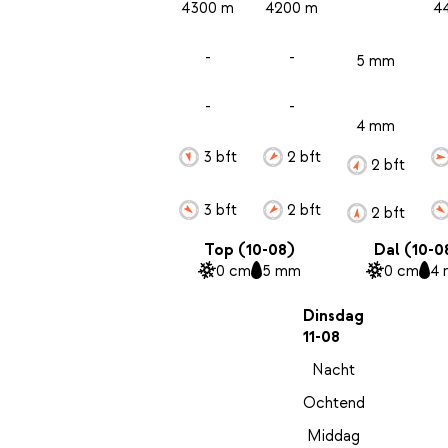
4300 m
4200 m
4
-
-
5 mm
-
-
4 mm
3 bft
2 bft
2 bft
3 bft
2 bft
2 bft
Top (10-08)
Dal (10-0
0 cm
5 mm
0 cm
4
Dinsdag
11-08
Nacht
Ochtend
Middag