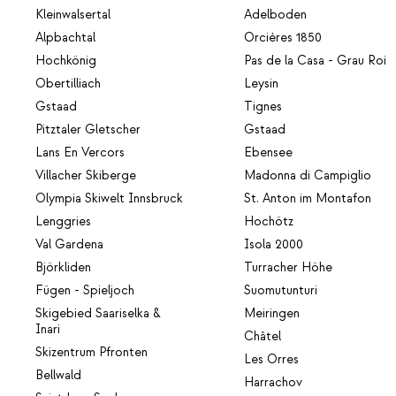
Kleinwalsertal
Adelboden
Alpbachtal
Orcières 1850
Hochkönig
Pas de la Casa - Grau Roi
Obertilliach
Leysin
Gstaad
Tignes
Pitztaler Gletscher
Gstaad
Lans En Vercors
Ebensee
Villacher Skiberge
Madonna di Campiglio
Olympia Skiwelt Innsbruck
St. Anton im Montafon
Lenggries
Hochötz
Val Gardena
Isola 2000
Björkliden
Turracher Höhe
Fügen - Spieljoch
Suomutunturi
Skigebied Saariselka &
Meiringen
Inari
Châtel
Skizentrum Pfronten
Les Orres
Bellwald
Harrachov