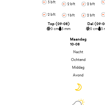
3 bft
2 bft
2 bft
2 bft
1 bft
2 bft
Top (09-08)
Dal (09-0
0 cm
3 mm
0 cm
3
Maandag
10-08
Nacht
Ochtend
Middag
Avond