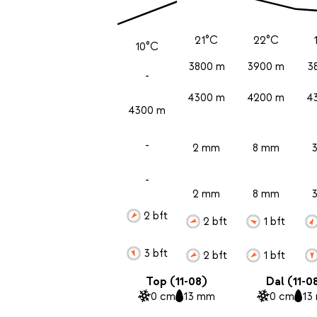
21°C
22°C
10°C
3800 m
3900 m
3
-
4300 m
4200 m
4
4300 m
-
2 mm
8 mm
-
2 mm
8 mm
2 bft
2 bft
1 bft
3 bft
2 bft
1 bft
Top (11-08)
Dal (11-0
0 cm
13 mm
0 cm
13