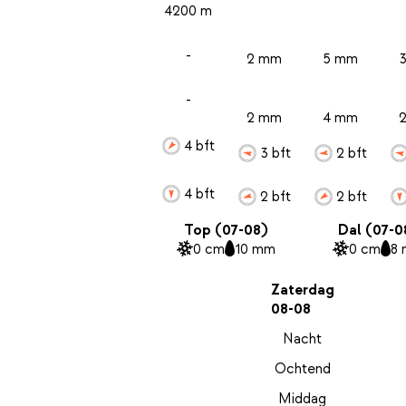
4200 m
-
2 mm
5 mm
-
2 mm
4 mm
4 bft
3 bft
2 bft
4 bft
2 bft
2 bft
Top (07-08)
Dal (07-0
0 cm
10 mm
0 cm
8
Zaterdag
08-08
Nacht
Ochtend
Middag