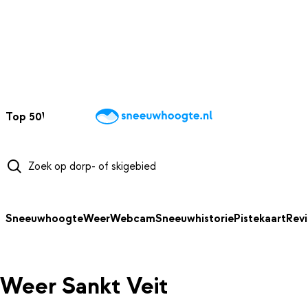
NAAR HOOFDINHOUD
Top 50
Webcams
Wintersportweer
Kaarten
Sneeuwverwacht
Sneeuwhoogte
Weer
Webcam
Sneeuwhistorie
Pistekaart
Rev
Weer Sankt Veit