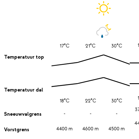
17°C
21°C
30°C
Temperatuur top
Temperatuur dal
18°C
22°C
30°C
3
-
-
-
Sneeuwvalgrens
4
4400 m
4600 m
4500 m
Vorstgrens