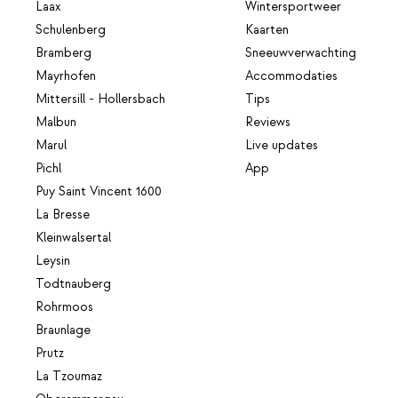
Laax
Wintersportweer
Schulenberg
Kaarten
Bramberg
Sneeuwverwachting
Mayrhofen
Accommodaties
Mittersill - Hollersbach
Tips
Malbun
Reviews
Marul
Live updates
Pichl
App
Puy Saint Vincent 1600
La Bresse
Kleinwalsertal
Leysin
Todtnauberg
Rohrmoos
Braunlage
Prutz
La Tzoumaz