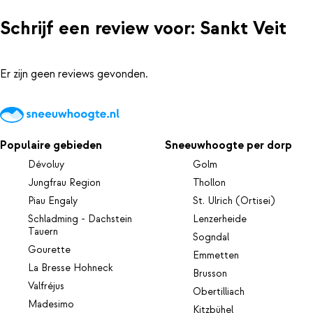
Schrijf een review voor: Sankt Veit
Er zijn geen reviews gevonden.
Populaire gebieden
Sneeuwhoogte per dorp
Dévoluy
Golm
Jungfrau Region
Thollon
Piau Engaly
St. Ulrich (Ortisei)
Schladming - Dachstein
Lenzerheide
Tauern
Sogndal
Gourette
Emmetten
La Bresse Hohneck
Brusson
Valfréjus
Obertilliach
Madesimo
Kitzbühel