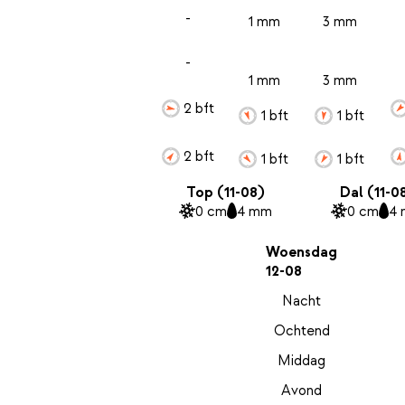
-
1 mm
3 mm
-
1 mm
3 mm
2 bft
1 bft
1 bft
2 bft
1 bft
1 bft
Top (11-08)
Dal (11-0
0 cm
4 mm
0 cm
4
Woensdag
12-08
Nacht
Ochtend
Middag
Avond