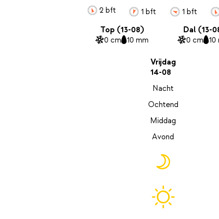
2 bft
1 bft
1 bft
Top (13-08)
Dal (13-0
0 cm
10 mm
0 cm
10
Vrijdag
14-08
Nacht
Ochtend
Middag
Avond