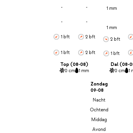
-
-
1 mm
-
-
1 mm
1 bft
2 bft
2 bft
1 bft
2 bft
1 bft
Top (08-08)
Dal (08-0
0 cm
1 mm
0 cm
1
Zondag
09-08
Nacht
Ochtend
Middag
Avond