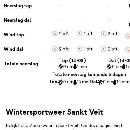
-
-
-
Neerslag top
-
-
-
Neerslag dal
2 bft
1 bft
2 bft
Wind top
2 bft
1 bft
2 bft
Wind dal
Top (14-08)
Dal (14-0
Totale neerslag
0 cm
1 mm
0 cm
1
Totale neerslag komende 5 dagen
Top
0 cm
15 mm
Dal
0 cm
15 mm
Wintersportweer Sankt Veit
Bekijk het actuele weer in Sankt Veit. Op deze pagina vind