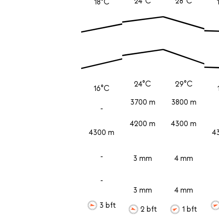
24°C
28°C
18°C
24°C
29°C
16°C
3700 m
3800 m
-
4200 m
4300 m
4300 m
4
-
3 mm
4 mm
-
3 mm
4 mm
3 bft
2 bft
1 bft