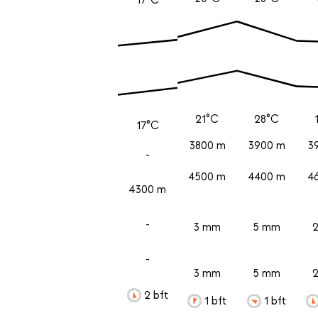
21°C
28°C
17°C
3800 m
3900 m
3
-
4500 m
4400 m
4
4300 m
-
3 mm
5 mm
-
3 mm
5 mm
2 bft
1 bft
1 bft