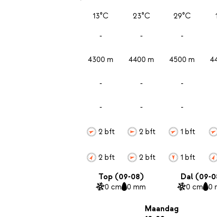
13°C
23°C
29°C
-
-
-
4300 m
4400 m
4500 m
4
-
-
-
-
-
-
2 bft
2 bft
1 bft
2 bft
2 bft
1 bft
Top (09-08)
Dal (09-0
0 cm
0 mm
0 cm
0
Maandag