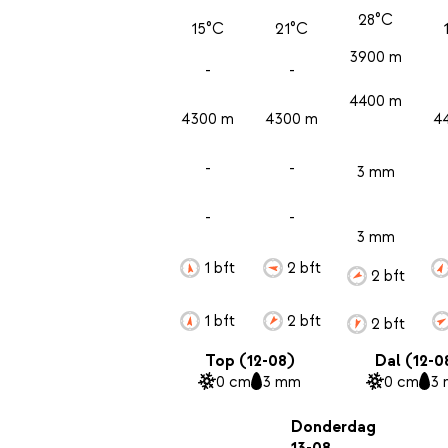
28°C
15°C
21°C
3900 m
-
-
4400 m
4300 m
4300 m
4
-
-
3 mm
-
-
3 mm
1 bft
2 bft
2 bft
1 bft
2 bft
2 bft
Top (12-08)
Dal (12-0
0 cm
3 mm
0 cm
3
Donderdag