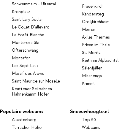
Schwemmalm - Ultental
Frauenkirch
Kronplatz
Kandersteg
Saint Lary Soulan
Großkirchheim
Le Collet D'allevard
Mürren
La Forêt Blanche
Ax les Thermes
Monterosa Ski
Brixen im Thale
Ofterschwang
St. Moritz
Montafon
Reith im Alpbachtal
Les Sept Laux
Sälenfjällen
Massif des Aravis
Misanenga
Saint Maurice sur Moselle
Krimml
Reuttener Seilbahnen
Hahnenkamm Höfen
Populaire webcams
Sneeuwhoogte.nl
Altastenberg
Top 50
Turracher Höhe
Webcams