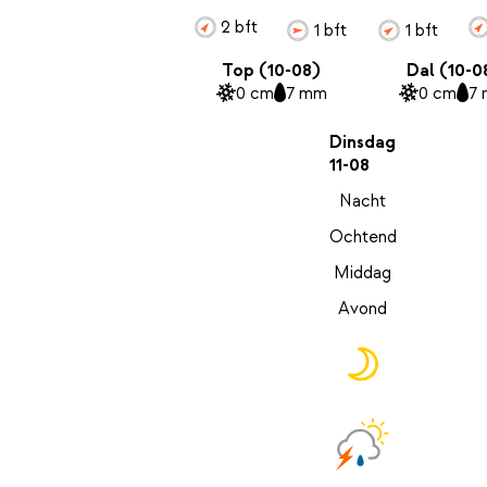
2 bft
1 bft
1 bft
Top (10-08)
Dal (10-0
0 cm
7 mm
0 cm
7
Dinsdag
11-08
Nacht
Ochtend
Middag
Avond