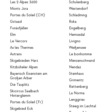
Les 2 Alpes 3600
Schulenberg
Monts Jura
Westendorf
Portes du Soleil (CH)
Schladming
Gstaad
Ruka
Funäsfjällen
Engelberg
Elm
Hemsedal
Le Vercors
Livigno
Ax les Thermes
Weißensee
Autrans
Le bonhomme
Skigebieden Harz
Menzenschwand
Kitzbüheler Alpen
Nendaz
Bayerisch Eisenstein am
Steinhaus
Großen Arber
Grimentz
Die Tauplitz
Rettenberg
Skicircus Saalbach
La Norma
Hinterglemm
Lenggries
Portes du Soleil (Fr)
Steeg im Lechtal
Skigebied Eck