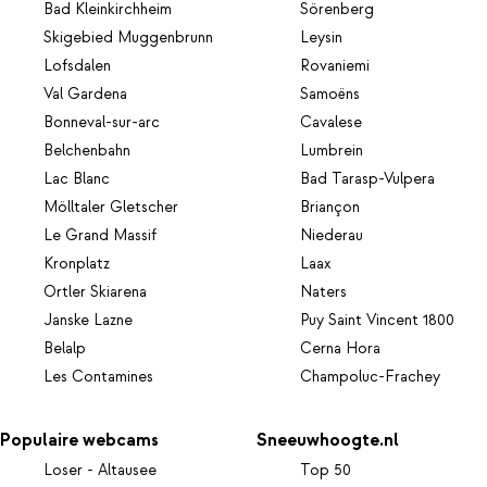
Bad Kleinkirchheim
Sörenberg
Skigebied Muggenbrunn
Leysin
Lofsdalen
Rovaniemi
Val Gardena
Samoëns
Bonneval-sur-arc
Cavalese
Belchenbahn
Lumbrein
Lac Blanc
Bad Tarasp-Vulpera
Mölltaler Gletscher
Briançon
Le Grand Massif
Niederau
Kronplatz
Laax
Ortler Skiarena
Naters
Janske Lazne
Puy Saint Vincent 1800
Belalp
Cerna Hora
Les Contamines
Champoluc-Frachey
Populaire webcams
Sneeuwhoogte.nl
Loser - Altausee
Top 50