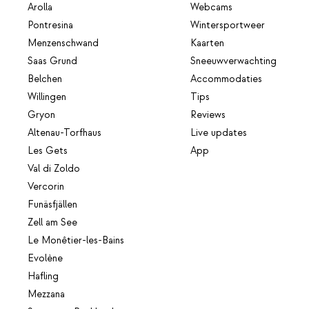
Arolla
Webcams
Pontresina
Wintersportweer
Menzenschwand
Kaarten
Saas Grund
Sneeuwverwachting
Belchen
Accommodaties
Willingen
Tips
Gryon
Reviews
Altenau-Torfhaus
Live updates
Les Gets
App
Val di Zoldo
Vercorin
Funäsfjällen
Zell am See
Le Monêtier-les-Bains
Evolène
Hafling
Mezzana