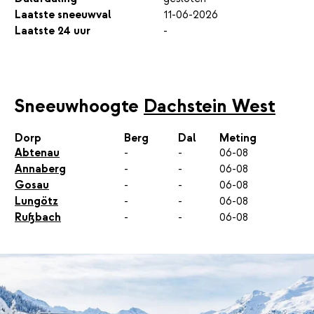
Laatste sneeuwval
11-06-2026
Laatste 24 uur
-
Sneeuwhoogte
Dachstein West
Dorp
Berg
Dal
Meting
Abtenau
-
-
06-08
Annaberg
-
-
06-08
Gosau
-
-
06-08
Lungötz
-
-
06-08
Rußbach
-
-
06-08