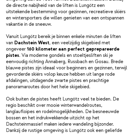
de directe nabijheid van de liften is Lungötz een
uitstekende bestemming voor gezinnen, recreatieve skiërs
en wintersporters die willen genieten van een ontspannen
vakantie in de sneeuw.
Vanuit Lungötz bereik je binnen enkele minuten de liften
van
Dachstein West
, een veelzijdig skigebied met
ongeveer
160 kilometer aan perfect geprepareerde
pistes
. Via moderne gondels en stoeltjesliften ski je
eenvoudig richting Annaberg, Russbach en Gosau. Brede
blauwe pistes zijn ideaal voor beginners en gezinnen, terwijl
gevorderde skiërs volop keuze hebben uit lange rode
afdalingen, uitdagende zwarte pistes en prachtige
panoramaroutes door het hele skigebied.
Ook buiten de pistes heeft Lungötz veel te bieden. De
regio beschikt over mooie winterwandelroutes,
langlaufloipes en rodelmogelijkheden. De besneeuwde
bossen en het indrukwekkende uitzicht op het
Dachsteinmassief maken iedere wandeling bijzonder.
Dankzij de rustige omgeving is Lungötz ook een geliefde