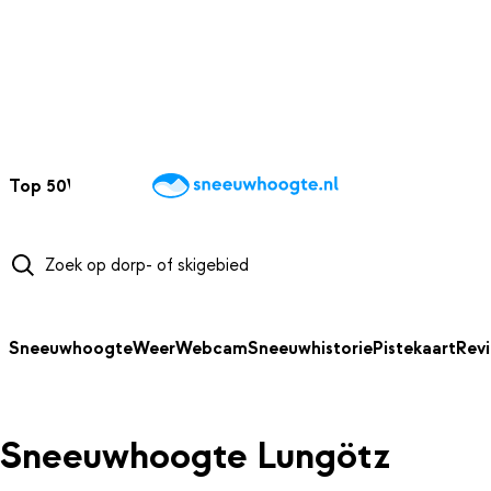
NAAR HOOFDINHOUD
Top 50
Webcams
Wintersportweer
Kaarten
Sneeuwverwacht
Sneeuwhoogte
Weer
Webcam
Sneeuwhistorie
Pistekaart
Rev
Sneeuwhoogte Lungötz