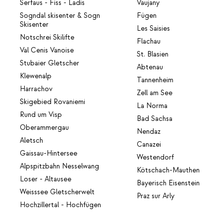
Serfaus - Fiss - Ladis
Vaujany
Sogndal skisenter & Sogn
Fügen
Skisenter
Les Saisies
Notschrei Skilifte
Flachau
Val Cenis Vanoise
St. Blasien
Stubaier Gletscher
Abtenau
Klewenalp
Tannenheim
Harrachov
Zell am See
Skigebied Rovaniemi
La Norma
Rund um Visp
Bad Sachsa
Oberammergau
Nendaz
Aletsch
Canazei
Gaissau-Hintersee
Westendorf
Alpspitzbahn Nesselwang
Kötschach-Mauthen
Loser - Altausee
Bayerisch Eisenstein
Weisssee Gletscherwelt
Praz sur Arly
Hochzillertal - Hochfügen