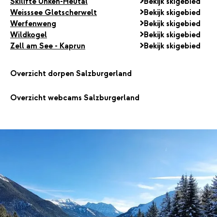
Skilifte Unken-Heutal
Bekijk skigebied
Weisssee Gletscherwelt
Bekijk skigebied
Werfenweng
Bekijk skigebied
Wildkogel
Bekijk skigebied
Zell am See - Kaprun
Bekijk skigebied
Overzicht dorpen Salzburgerland
Overzicht webcams Salzburgerland