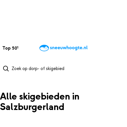
NAAR HOOFDINHOUD
Top 50
Webcams
Wintersportweer
Kaarten
Sneeuwverwacht
Alle skigebieden in
Salzburgerland