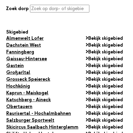
Zoek dorp
Skigebied
Almenwelt Lofer
Bekijk skigebied
Dachstein West
Bekijk skigebied
Fanningberg
Bekijk skigebied
Gaissau-Hintersee
Bekijk skigebied
Gastein
Bekijk skigebied
Großarltal
Bekijk skigebied
Grosseck Speiereck
Bekijk skigebied
Hochkönig
Bekijk skigebied
Kaprun - Maiskogel
Bekijk skigebied
Katschberg - Aineck
Bekijk skigebied
Obertauern
Bekijk skigebied
Raurisertal - Hochalmbahnen
Bekijk skigebied
Salzburger Sportwelt
Bekijk skigebied
Skicircus Saalbach Hinterglemm
Bekijk skigebied