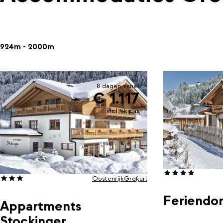
924m - 2000m
8 dagen vanaf
€ 1.117
incl. skipas
Oostenrijk
Großarl
Feriendor
Appartments
Stockinger