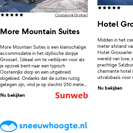
skibushalte ligt op ongeveer 200 meter,
verkennen van de 
wat extra gemak biedt op koudere dagen.
het bos. Iedere 
Er ligt ook een ski school op korte
avontuur!
Oostenrijk
Großarl
loopafstand, prettig voor beginners of
Hotel Gro
kinderen die hun eerste bochten maken.
More Mountain Suites
Midden in het ce
meter afstand van
More Mountain Suites is een kleinschalige
Hotel Grossarler
accommodatie in het idyllische dorpje
wereld van luxe, 
Grossarl. Ideaal om te verblijven voor als
prachtige Salzbur
je opzoek bent naar een typisch
charmante hotel 
Oostenrijks dorp en een uitgebreid
uitvalsbasis voor 
skigebied. Ondanks dat de suites rustig
pittoreske dorp G
gelegen zijn, vind je op slechts 250 meter
Nu bekijken
avonturen in de be
afstand de skilift. Zo sta je ’s morgens dus
Nu bekijken
ontspannen in de 
binnen no-time op de piste! Daarnaast ligt
de zorgen van alle
More Mountain ook nog eens direct naast
ons verwarmde 
de (kinder)oefenweide. Er zijn
adembenemend ui
verschillende type suites om in te
besneeuwde berg
verblijven; van een knusse studio, tot ruime
van onze vele sp
appartementen. Elk type is voorzien van