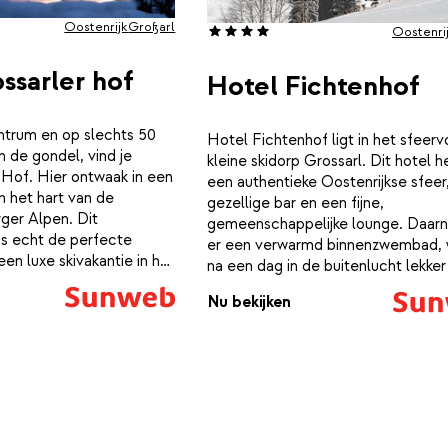
avontuurlijke speeltuin in
dag brengt hier een nieuw
Oostenrijk
Großarl
Oostenri
ssarler hof
Hotel Fichtenhof
ntrum en op slechts 50
Hotel Fichtenhof ligt in het sfeervo
 de gondel, vind je
kleine skidorp Grossarl. Dit hotel h
 Hof. Hier ontwaak in een
een authentieke Oostenrijkse sfeer
in het hart van de
gezellige bar en een fijne,
ger Alpen. Dit
gemeenschappelijke lounge. Daarna
is echt de perfecte
er een verwarmd binnenzwembad, 
een luxe skivakantie in het
na een dag in de buitenlucht lekker
rossarl. Na een dag vol
ontspannen. Alle kamers van het ho
Nu bekijken
rgen, kun je heerlijk
voorzien van een bureau en een ei
sfeervolle wellness. Laat
badkamer, ‘s Morgens kun je bij
dag van je afglijden in
Genusshotel Fichtenhof genieten 
zwembad met
continentaal ontbijt en ’s avonds w
tzicht op de
een heerlijk menu geserveerd.
toppen. Of boek een
abehandelingen voor een