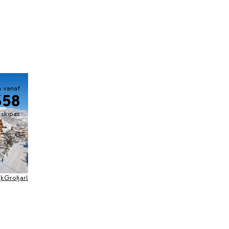
 vanaf
358
. skipas
jk
Großarl