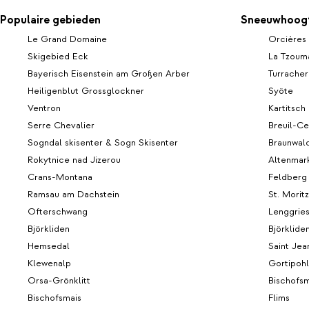
ultieme ontspann
een gezellige eethoek en een complete
restaurant geniet 
keuken. Toe aan wat rust na alle
Populaire gebieden
Sneeuwhoogt
gerechten, bereid
activiteiten? Breng dan een bezoekje aan
Le Grand Domaine
Orcières
zelfgemaakte pro
de sauna. En laat je spieren weer helemaal
Skigebied Eck
La Tzoum
met een uitgebrei
tot rust komen terwijl je geniet van het
met een verfijnd
Bayerisch Eisenstein am Großen Arber
Turrache
panoramische uitzicht.
chef-kok verwent
Heiligenblut Grossglockner
Syöte
voortdurende wis
Ventron
Kartitsch
seizoensgebonde
Serre Chevalier
Breuil-Ce
Sogndal skisenter & Sogn Skisenter
Braunwal
Rokytnice nad Jizerou
Altenmar
Crans-Montana
Feldberg
Ramsau am Dachstein
St. Moritz
Ofterschwang
Lenggrie
Björkliden
Björklide
Hemsedal
Saint Jea
Klewenalp
Gortipohl
Orsa-Grönklitt
Bischofsm
Bischofsmais
Flims