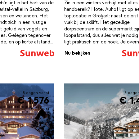
’n ligt in het hart van de
Zin in een winters verblijf met alles
ltal-vallei in Salzburg,
handbereik? Hotel Auhof ligt op e
sen en weilanden. Het
toplocatie in Großarl: naast de pis
ndt zich in een rustige
vlak bij de skilift. Het gezellige
 geluid van vogels en
dorpscentrum en de supermarkt zij
jes. Gelegen tegenover
loopafstand, dus alles wat je nodig
de, en op korte afstand
ligt praktisch om de hoek. Je overn
urants en de skibus, is dit
ruime kamers en komt na een acti
Nu bekijken
lsbasis voor een
heerlijk tot rust in het wellnesscen
e skischool ligt op
sauna, infraroodcabine, hot tub en
afstand, ideaal voor een
relaxruimte.Voor gezinnen is dit ho
ur.Het park heeft vier
een fijne keuze: er is een speciale
 chalets en drie
kinderspeelruimte én een restaura
ementen in petto. De
je ’s avonds lekker kunt aanschuiven
8 dagen vanaf
8 dagen
lk met een eigen
de dag af met een drankje in de bar
€ 1.576
€ 1.
sauna, stoombad en
samen terug op een geslaagde dag
nkomst krijg je een
sneeuw.
incl. skipas
incl
 een gratis ontbijtmand.
elijkheden om de natuur
als het helpen op de
 op een pony, of het