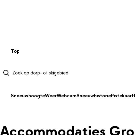
NAAR HOOFDINHOUD
Top 50
Webcams
Wintersportweer
Kaarten
Sneeuwverwa
Sneeuwhoogte
Weer
Webcam
Sneeuwhistorie
Pistekaart
Accommodaties Gro