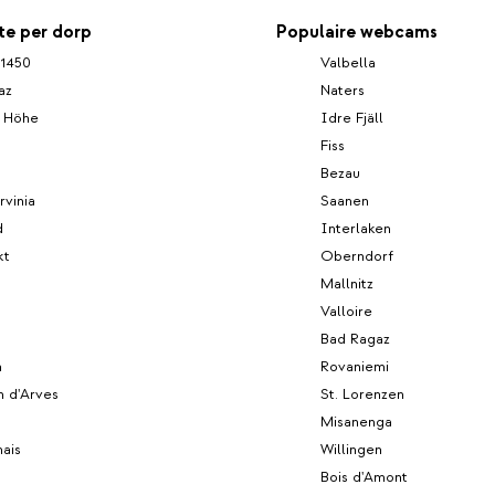
ing.In het bekroonde
je van de heerlijkste
e per dorp
Populaire webcams
 met verse, lokale en/of
 1450
Valbella
ducten. Begin je dag
az
Naters
d ontbijtbuffet en sluit af
 meergangendiner. De
r Höhe
Idre Fjäll
 je met een
Fiss
seling van
Bezau
n gerechten.
rvinia
Saanen
d
Interlaken
kt
Oberndorf
Mallnitz
Valloire
s
Bad Ragaz
n
Rovaniemi
n d'Arves
St. Lorenzen
Misanenga
ais
Willingen
Bois d'Amont