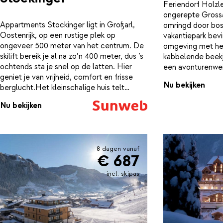
Feriendorf Holzleb
ongerepte Grossar
Appartments Stockinger ligt in Großarl,
omringd door bos
Oostenrijk, op een rustige plek op
vakantiepark bevi
ongeveer 500 meter van het centrum. De
omgeving met het
skilift bereik je al na zo’n 400 meter, dus ’s
kabbelende beek
ochtends sta je snel op de latten. Hier
een avonturenwei
geniet je van vrijheid, comfort en frisse
van winkels, resta
Nu bekijken
berglucht.Het kleinschalige huis telt
de perfecte uitva
slechts vier appartementen en voelt
wintervakantie. D
Nu bekijken
daardoor persoonlijk en gemoedelijk aan.
slechts 10 meter 
Binnen wacht een warme, alpine sfeer met
wintersportavontu
veel hout, zachte kleuren en stevige
exclusieve houten
houten meubels. De ruime appartementen
gezellige appart
8 dagen vanaf
beschikken over een fijne woonkamer,
chalets hebben e
€ 687
aparte slaapkamers en een complete
wellnessruimte, 
keuken. Ideaal om samen te koken en de
rustruimte. Bij aa
incl. skipas
dag door te nemen terwijl buiten de
welkomstsnack en
sneeuw zachtjes valt.Na een actieve dag
Er zijn volop mog
berg je je ski’s gemakkelijk op in de
te ontdekken, zo
skiruimte met schoenverwarmers. De
boerderij, een rit