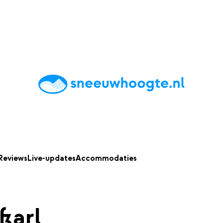
chting
Accommodaties
Tips
Reviews
Live updates
App
Reviews
Live-updates
Accommodaties
ßarl