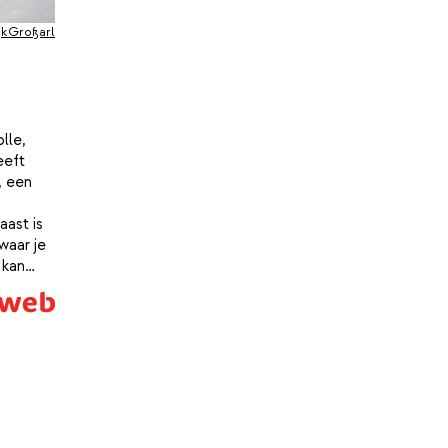
jk
Großarl
lle,
eeft
, een
ast is
waar je
 kan
tel zijn
gen
van een
ordt er