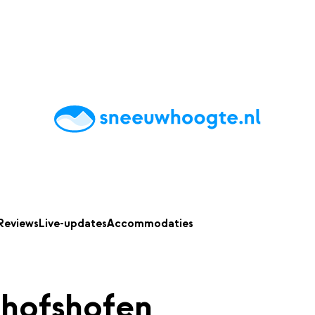
chting
Accommodaties
Tips
Reviews
Live updates
App
Reviews
Live-updates
Accommodaties
hofshofen