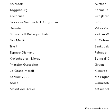
Stuhleck
Auffach
Toggenburg
Schmalle
Ovronnaz
Großkirc
Skicircus Saalbach Hinterglemm
Lofer
Disentis
Val di Zo
Schwaz Pill Kellerjochbahn
Reit im W
San Martino
St Colomb
Trysil
Sankt Ja
Espace Diamant
Falcade
Kreischberg - Murau
Selva di
Pitztaler Gletscher
Gryon
Le Grand Massif
Klínovec
Schlick 2000
Meiringe
Arosa
Garmisch
Massif des Aravis
Kötschac