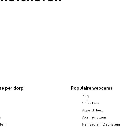
e per dorp
Populaire webcams
Zug
Schlitters
Alpe d'Huez
en
Axamer Lizum
fen
Ramsau am Dachstein