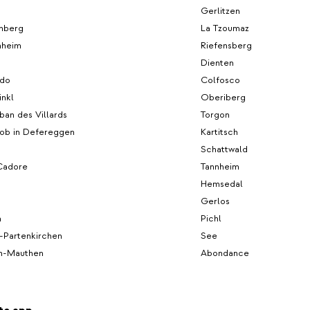
Gerlitzen
nberg
La Tzoumaz
hheim
Riefensberg
Dienten
ldo
Colfosco
inkl
Oberiberg
an des Villards
Torgon
kob in Defereggen
Kartitsch
Schattwald
 Cadore
Tannheim
Hemsedal
Gerlos
n
Pichl
-Partenkirchen
See
h-Mauthen
Abondance