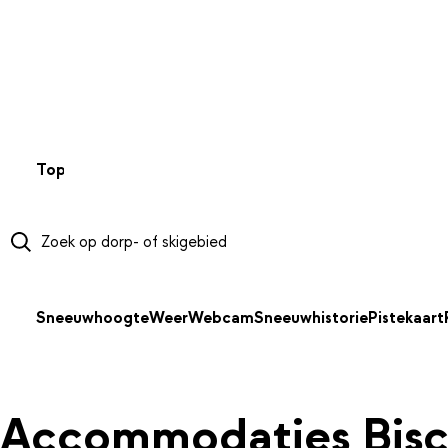
NAAR HOOFDINHOUD
Top 50
Webcams
Wintersportweer
Kaarten
Sneeuwverwa
Sneeuwhoogte
Weer
Webcam
Sneeuwhistorie
Pistekaart
Accommodaties Bisc