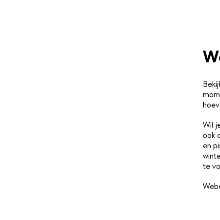
W
Bekij
momen
hoev
Wil 
ook 
en
pi
winte
te vo
Webc