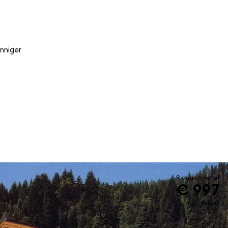
nniger
8 dagen vanaf
€ 997
incl. skipas