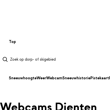
NAAR HOOFDINHOUD
Top 50
Webcams
Wintersportweer
Kaarten
Sneeuwverwa
Sneeuwhoogte
Weer
Webcam
Sneeuwhistorie
Pistekaart
Webcams Dienten