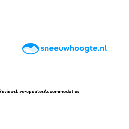
chting
Accommodaties
Tips
Reviews
Live updates
App
Reviews
Live-updates
Accommodaties