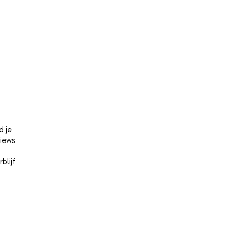
d je
iews
blijf