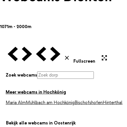
1071m - 2000m
Vorige Webcam
Volgende Webcam
Vorige Webcam
Volgende Webcam
Uitvergroten
Sluiten
Fullscreen
Zoek webcams
Meer webcams in Hochkönig
Maria Alm
Mühlbach am Hochkönig
Bischofshofen
Hinterthal
Bekijk alle webcams in Oostenrijk