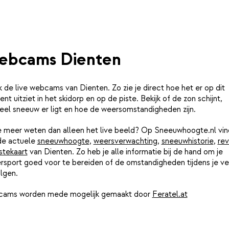
ebcams Dienten
k de live webcams van Dienten. Zo zie je direct hoe het er op dit
t uitziet in het skidorp en op de piste. Bekijk of de zon schijnt,
eel sneeuw er ligt en hoe de weersomstandigheden zijn.
je meer weten dan alleen het live beeld? Op Sneeuwhoogte.nl vin
de actuele
sneeuwhoogte
,
weersverwachting
,
sneeuwhistorie
,
rev
stekaart
van Dienten. Zo heb je alle informatie bij de hand om je
rsport goed voor te bereiden of de omstandigheden tijdens je ver
lgen.
ams worden mede mogelijk gemaakt door
Feratel.at