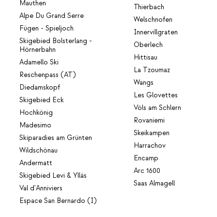
Mauthen
Thierbach
Alpe Du Grand Serre
Welschnofen
Fügen - Spieljoch
Innervillgraten
Skigebied Bolsterlang -
Oberlech
Hörnerbahn
Hittisau
Adamello Ski
La Tzoumaz
Reschenpass (AT)
Wangs
Diedamskopf
Les Glovettes
Skigebied Eck
Völs am Schlern
Hochkönig
Rovaniemi
Madesimo
Skeikampen
Skiparadies am Grünten
Harrachov
Wildschönau
Encamp
Andermatt
Arc 1600
Skigebied Levi & Ylläs
Saas Almagell
Val d'Anniviers
Espace San Bernardo (I)