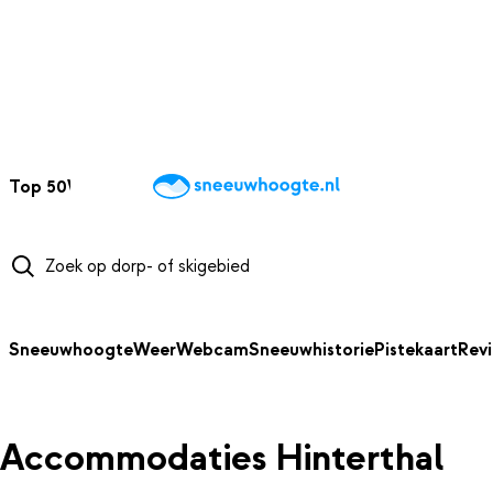
NAAR HOOFDINHOUD
Top 50
Webcams
Wintersportweer
Kaarten
Sneeuwverwacht
Sneeuwhoogte
Weer
Webcam
Sneeuwhistorie
Pistekaart
Rev
Accommodaties Hinterthal