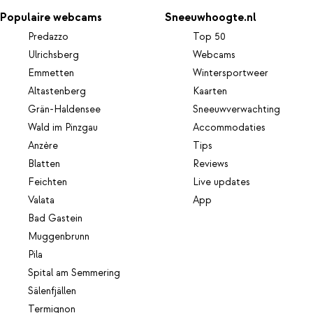
Populaire webcams
Sneeuwhoogte.nl
Predazzo
Top 50
Ulrichsberg
Webcams
Emmetten
Wintersportweer
Altastenberg
Kaarten
Grän-Haldensee
Sneeuwverwachting
Wald im Pinzgau
Accommodaties
Anzère
Tips
Blatten
Reviews
Feichten
Live updates
Valata
App
Bad Gastein
Muggenbrunn
Pila
Spital am Semmering
Sälenfjällen
Termignon