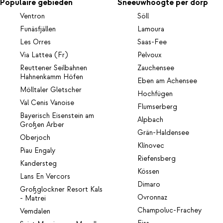
Populaire gebieden
Sneeuwhoogte per dorp
Ventron
Söll
Funäsfjällen
Lamoura
Les Orres
Saas-Fee
Via Lattea (Fr)
Pelvoux
Reuttener Seilbahnen
Zauchensee
Hahnenkamm Höfen
Eben am Achensee
Mölltaler Gletscher
Hochfügen
Val Cenis Vanoise
Flumserberg
Bayerisch Eisenstein am
Alpbach
Großen Arber
Grän-Haldensee
Oberjoch
Klínovec
Piau Engaly
Riefensberg
Kandersteg
Kössen
Lans En Vercors
Dimaro
Großglockner Resort Kals
Ovronnaz
- Matrei
Champoluc-Frachey
Vemdalen