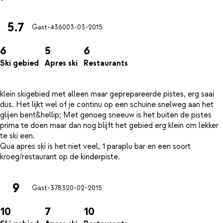
5.7
Gast-4360
03-03-2015
6
5
6
Ski gebied
Apres ski
Restaurants
klein skigebied met alleen maar geprepareerde pistes, erg saai
dus. Het lijkt wel of je continu op een schuine snelweg aan het
glijen bent&hellip; Met genoeg sneeuw is het buiten de pistes
prima te doen maar dan nog blijft het gebied erg klein om lekker
te ski een.
Qua apres ski is het niet veel, 1 paraplu bar en een soort
9
Gast-3783
20-02-2015
10
7
10