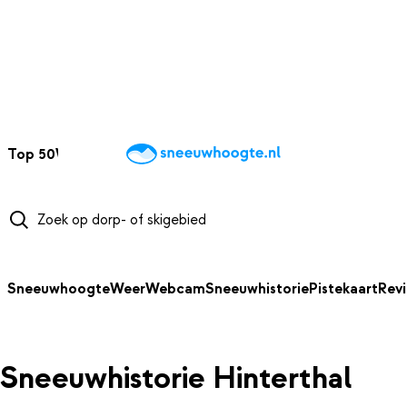
NAAR HOOFDINHOUD
Top 50
Webcams
Wintersportweer
Kaarten
Sneeuwverwacht
Sneeuwhoogte
Weer
Webcam
Sneeuwhistorie
Pistekaart
Rev
Sneeuwhistorie Hinterthal