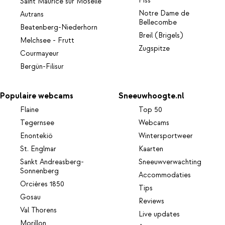
Fiss
Saint Maurice sur Moselle
Notre Dame de
Autrans
Bellecombe
Beatenberg-Niederhorn
Breil (Brigels)
Melchsee - Frutt
Zugspitze
Courmayeur
Bergün-Filisur
Populaire webcams
Sneeuwhoogte.nl
Flaine
Top 50
Tegernsee
Webcams
Enontekiö
Wintersportweer
St. Englmar
Kaarten
Sankt Andreasberg-
Sneeuwverwachting
Sonnenberg
Accommodaties
Orcières 1850
Tips
Gosau
Reviews
Val Thorens
Live updates
Morillon