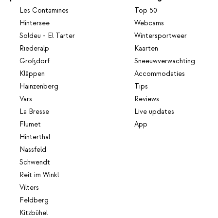
Les Contamines
Top 50
Hintersee
Webcams
Soldeu - El Tarter
Wintersportweer
Riederalp
Kaarten
Großdorf
Sneeuwverwachting
Kläppen
Accommodaties
Hainzenberg
Tips
Vars
Reviews
La Bresse
Live updates
Flumet
App
Hinterthal
Nassfeld
Schwendt
Reit im Winkl
Vilters
Feldberg
Kitzbühel