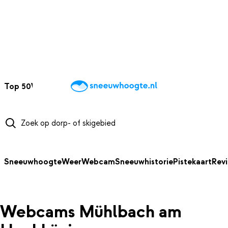
NAAR HOOFDINHOUD
Top 50
Webcams
Wintersportweer
Kaarten
Sneeuwverwacht
Sneeuwhoogte
Weer
Webcam
Sneeuwhistorie
Pistekaart
Rev
Webcams Mühlbach am