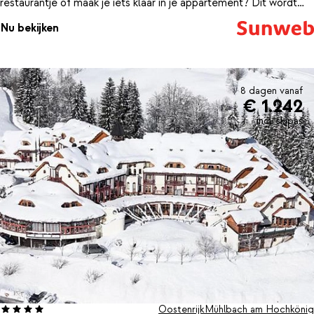
restaurantje of maak je iets klaar in je appartement? Dit wordt
hoe dan ook een heerlijke wintersportvakantie!
Nu bekijken
8 dagen vanaf
€ 1.242
incl. skipas
Oostenrijk
Mühlbach am Hochkönig