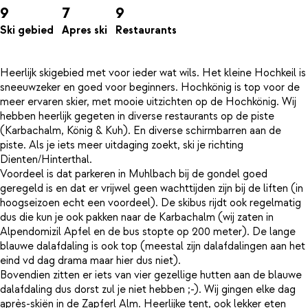
9
7
9
Ski gebied
Apres ski
Restaurants
Heerlijk skigebied met voor ieder wat wils. Het kleine Hochkeil is
sneeuwzeker en goed voor beginners. Hochkönig is top voor de
meer ervaren skier, met mooie uitzichten op de Hochkönig. Wij
hebben heerlijk gegeten in diverse restaurants op de piste
(Karbachalm, König & Kuh). En diverse schirmbarren aan de
piste. Als je iets meer uitdaging zoekt, ski je richting
Dienten/Hinterthal.
Voordeel is dat parkeren in Muhlbach bij de gondel goed
geregeld is en dat er vrijwel geen wachttijden zijn bij de liften (in
hoogseizoen echt een voordeel). De skibus rijdt ook regelmatig
dus die kun je ook pakken naar de Karbachalm (wij zaten in
Alpendomizil Apfel en de bus stopte op 200 meter). De lange
blauwe dalafdaling is ook top (meestal zijn dalafdalingen aan het
eind vd dag drama maar hier dus niet).
Bovendien zitten er iets van vier gezellige hutten aan de blauwe
dalafdaling dus dorst zul je niet hebben ;-). Wij gingen elke dag
après-skiën in de Zapferl Alm. Heerlijke tent, ook lekker eten