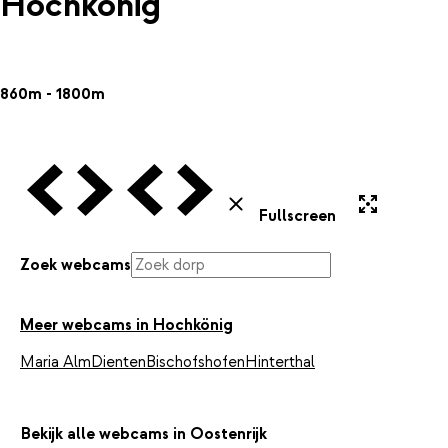
Hochkönig
860m - 1800m
Vorige Webcam
Volgende Webcam
Vorige Webcam
Volgende Webcam
Uitvergroten
Sluiten
Fullscreen
Zoek webcams
Meer webcams in Hochkönig
Maria Alm
Dienten
Bischofshofen
Hinterthal
Bekijk alle webcams in Oostenrijk