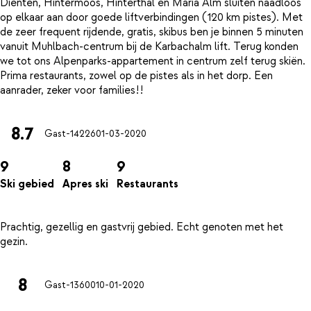
Dienten, Hintermoos, Hinterthal en Maria Alm sluiten naadloos
op elkaar aan door goede liftverbindingen (120 km pistes). Met
de zeer frequent rijdende, gratis, skibus ben je binnen 5 minuten
vanuit Muhlbach-centrum bij de Karbachalm lift. Terug konden
we tot ons Alpenparks-appartement in centrum zelf terug skiën.
Prima restaurants, zowel op de pistes als in het dorp. Een
8.7
Gast-14226
01-03-2020
9
8
9
Ski gebied
Apres ski
Restaurants
Prachtig, gezellig en gastvrij gebied. Echt genoten met het
8
Gast-13600
10-01-2020