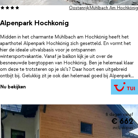
Oostenrijk
Mühlbach Am Hochkönig
Alpenpark Hochkonig
Midden in het charmante Mühlbach am Hochkönig heeft het
aparthotel Alpenpark Hochkönig zich gesetteld. En vormt het
hier de ideale uitvalsbasis voor je ontspannen
wintersportvakantie. Vanaf je balkon kijk je uit over de
besneeuwde bergtoppen van Hochkönig. Ben je helemaal klaar
om deze te trotsteren op je ski’s? Daar hoort een uitgebreid
ontbijt bij. Gelukkig zit je ook dan helemaal goed bij Alpenpark
Hochkönig. Geniet van het ontbijtbuffet in het restaurant. Of
Nu bekijken
laat het ontbijt naar je deur brengen dankzij de ontbijtservice.
Zodra je je laatste kop koffie op hebt, is het tijd om de
Oostenrijkse skipistes te trotseren. En dankzij de inbegrepen
skipas geniet je eindeloos van de witte vlaktes. Opwarmen na al
die winterse avonturen doe je in je appartement. Hier zet je ook
8 dagen vanaf
€ 662
zelf binnen een handomdraai de lekkerste gerechten op tafel. In
de compleet uitgeruste keuken geef jij je eigen twist aan de
incl. skipas
keuken van Oostenrijk.