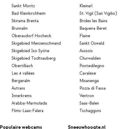
Sankt Moritz
Kleinarl
Bad Kleinkirchheim
St. Vigil (San Vigilio)
Skirama Brenta
Brides les Bains
Brunnalm
Baqueira Beret
Oberaudorf Hocheck
Flaine
Skigebied Menzenschwand
Sankt Oswald
Skigebied Iso Syöte
Aussois
Skigebied Todtnauberg
Churwalden
Obertilliach
Pontedilegno
Les 4 vallées
Cavalese
Bergeralm
Misanenga
Autrans
Pozza di Fassa
Innerkrems
Ventron
Arabba-Marmolada
Saas-Balen
Flims-Laax-Falera
Tschagguns
Populaire webcams
Sneeuwhoogte.nl