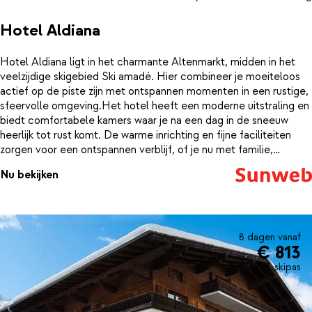
Hotel Aldiana
Hotel Aldiana ligt in het charmante Altenmarkt, midden in het
veelzijdige skigebied Ski amadé. Hier combineer je moeiteloos
actief op de piste zijn met ontspannen momenten in een rustige,
sfeervolle omgeving.Het hotel heeft een moderne uitstraling en
biedt comfortabele kamers waar je na een dag in de sneeuw
heerlijk tot rust komt. De warme inrichting en fijne faciliteiten
zorgen voor een ontspannen verblijf, of je nu met familie,
vrienden of als stel reist.Na een actieve skidag is het
Nu bekijken
wellnesscenter dé plek om op te warmen. Laat je spieren
ontspannen in de sauna of geniet van een moment voor jezelf. In
de omgeving vind je daarnaast gezellige restaurants en barretjes
voor een drankje of een ontspannen avond.
8 dagen vanaf
€ 813
incl. skipas