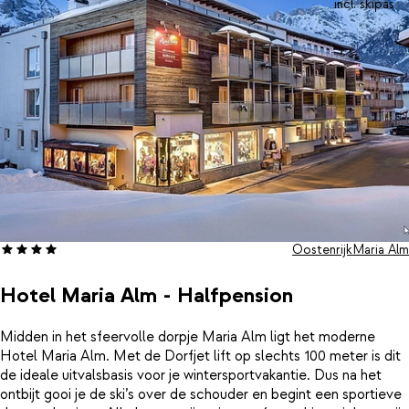
Hier combineer je het ultieme ski- en snowboardplezier met luxe
incl. skipas
ontspanning en bruisende après-ski, allemaal binnen handbereik.
Oostenrijk
Maria Alm
Hotel Maria Alm - Halfpension
Midden in het sfeervolle dorpje Maria Alm ligt het moderne
Hotel Maria Alm. Met de Dorfjet lift op slechts 100 meter is dit
de ideale uitvalsbasis voor je wintersportvakantie. Dus na het
ontbijt gooi je de ski’s over de schouder en begint een sportieve