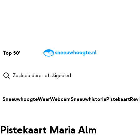
NAAR HOOFDINHOUD
Top 50
Webcams
Wintersportweer
Kaarten
Sneeuwverwacht
Sneeuwhoogte
Weer
Webcam
Sneeuwhistorie
Pistekaart
Rev
Pistekaart Maria Alm