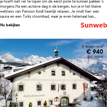
je hoeft niet ver te lopen om de eerst piste te kunnen pakken ’s
morgens.Na een actieve dag in de bergen, kun je in het kleine
wellness van Pension Koidl heerlijk relaxen. Je vindt hier: een
sauna en een Turks stoombad, waar je even helemaal kan
ontspannen. 's Morgens kun je in de huiselijke ontbijtruimte
Nu bekijken
genieten van een heerlijk ontbijt en ’s avonds loop je zo het
centrum van Maria Alm in waar je een gezellig restaurant uit kunt
zoeken.
8 dagen vanaf
€ 940
incl. skipas