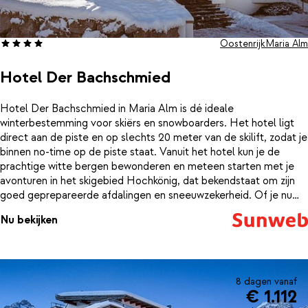
Oostenrijk
Maria Alm
Hotel Der Bachschmied
Hotel Der Bachschmied in Maria Alm is dé ideale
winterbestemming voor skiërs en snowboarders. Het hotel ligt
direct aan de piste en op slechts 20 meter van de skilift, zodat je
binnen no-time op de piste staat. Vanuit het hotel kun je de
prachtige witte bergen bewonderen en meteen starten met je
avonturen in het skigebied Hochkönig, dat bekendstaat om zijn
goed geprepareerde afdalingen en sneeuwzekerheid. Of je nu
een ervaren skiër bent of net begint, je zult volop genieten van
Nu bekijken
de pistes en het uitzicht.Na een dag op de piste kun je heerlijk
ontspannen in de wellnessfaciliteiten van het hotel. Geniet van
de warmte in de sauna, ontspan in de infraroodcabine of neem
een drankje in de gezellige in-house après-ski bar. Hotel Der
Bachschmied biedt alles voor een complete
8 dagen vanaf
€ 1.112
wintersportvakantie, waarbij comfort en gemak centraal staan.