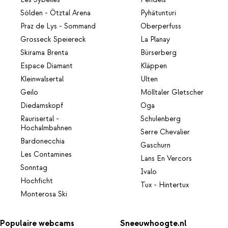
Sölden - Ötztal Arena
Pyhätunturi
Praz de Lys - Sommand
Oberperfuss
Grosseck Speiereck
La Planay
Skirama Brenta
Bürserberg
Espace Diamant
Kläppen
Kleinwalsertal
Ulten
Geilo
Mölltaler Gletscher
Diedamskopf
Oga
Raurisertal -
Schulenberg
Hochalmbahnen
Serre Chevalier
Bardonecchia
Gaschurn
Les Contamines
Lans En Vercors
Sonntag
Ivalo
Hochficht
Tux - Hintertux
Monterosa Ski
Populaire webcams
Sneeuwhoogte.nl