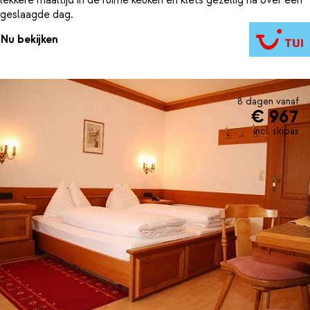
geslaagde dag.
Nu bekijken
8 dagen vanaf
€ 967
incl. skipas