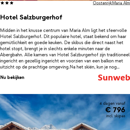
Oostenrijk
Maria Alm
Hotel Salzburgerhof
Midden in het knusse centrum van Maria Alm ligt het sfeervolle
Hotel Salzburgerhof. Dit populaire hotel, staat bekend om haar
gemütlichkeit en goede keuken. De skibus die direct naast het
hotel stopt, brengt je in slechts enkele minuten naar de
Abergbahn. Alle kamers van Hotel Salzburgerhof zijn traditioneel
ingericht en gezellig ingericht en voorzien van een balkon met
uitzicht op de prachtige omgeving.Na het skiën, kun je nog
nagenieten van een mooie skidag op een zonnig terras op de
Nu bekijken
piste, of weer terug naar het sfeervolle Hotel Salzburgerhof;
waar je onder het genot van een drankje in de knusse bar weer
bijkomt. Voor wat meer ontspanning duik je het mooie
wellnesscenter in, waar je weer helemaal opwarmt in de sauna of
het Turks stoombad. In het restaurant dat in traditionele Tiroler
4 dagen vanaf
€ 796
stijl is ingericht kun je genieten van heerlijke Oostenrijkse
specialiteiten.
incl. skipas