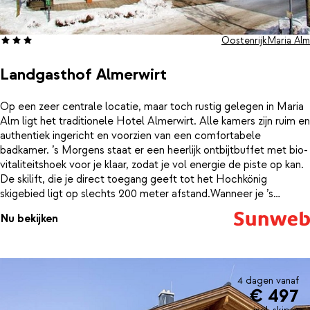
Oostenrijk
Maria Alm
Landgasthof Almerwirt
Op een zeer centrale locatie, maar toch rustig gelegen in Maria
Alm ligt het traditionele Hotel Almerwirt. Alle kamers zijn ruim en
authentiek ingericht en voorzien van een comfortabele
badkamer. ’s Morgens staat er een heerlijk ontbijtbuffet met bio-
vitaliteitshoek voor je klaar, zodat je vol energie de piste op kan.
De skilift, die je direct toegang geeft tot het Hochkönig
skigebied ligt op slechts 200 meter afstand.Wanneer je ’s
middags van de piste af komt, kun je in de gezellige stube van
Nu bekijken
Hotel Almerwirt genieten van een welverdiend drankje.
4 dagen vanaf
€ 497