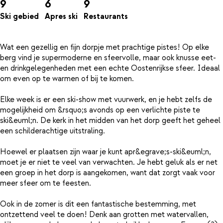
9
6
9
Ski gebied
Apres ski
Restaurants
Wat een gezellig en fijn dorpje met prachtige pistes! Op elke
berg vind je supermoderne en sfeervolle, maar ook knusse eet-
en drinkgelegenheden met een echte Oostenrijkse sfeer. Ideaal
om even op te warmen of bij te komen.
Elke week is er een ski-show met vuurwerk, en je hebt zelfs de
mogelijkheid om &rsquo;s avonds op een verlichte piste te
ski&euml;n. De kerk in het midden van het dorp geeft het geheel
een schilderachtige uitstraling.
Hoewel er plaatsen zijn waar je kunt apr&egrave;s-ski&euml;n,
moet je er niet te veel van verwachten. Je hebt geluk als er net
een groep in het dorp is aangekomen, want dat zorgt vaak voor
meer sfeer om te feesten.
Ook in de zomer is dit een fantastische bestemming, met
ontzettend veel te doen! Denk aan grotten met watervallen,