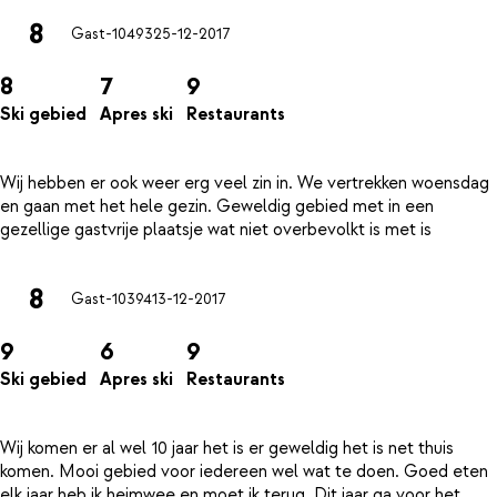
8
Gast-10493
25-12-2017
8
7
9
Ski gebied
Apres ski
Restaurants
Wij hebben er ook weer erg veel zin in. We vertrekken woensdag
en gaan met het hele gezin. Geweldig gebied met in een
8
Gast-10394
13-12-2017
9
6
9
Ski gebied
Apres ski
Restaurants
Wij komen er al wel 10 jaar het is er geweldig het is net thuis
komen. Mooi gebied voor iedereen wel wat te doen. Goed eten
elk jaar heb ik heimwee en moet ik terug. Dit jaar ga voor het