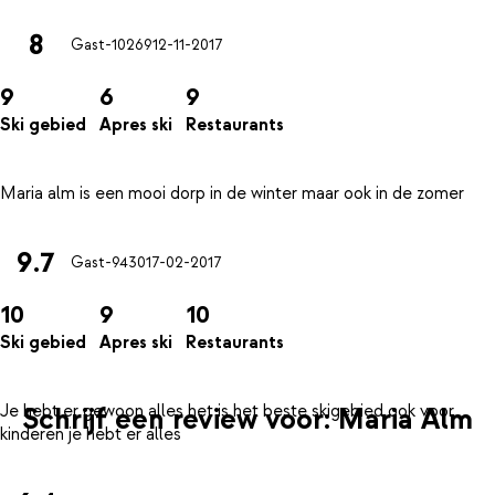
8
Gast-10269
12-11-2017
9
6
9
Ski gebied
Apres ski
Restaurants
9.7
Gast-9430
17-02-2017
10
9
10
Ski gebied
Apres ski
Restaurants
Je hebt er gewoon alles het is het beste skigebied ook voor
Schrijf een review voor: Maria Alm