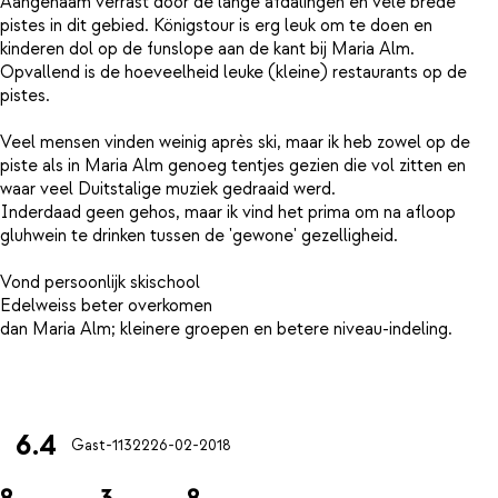
Aangenaam verrast door de lange afdalingen en vele brede
pistes in dit gebied. Königstour is erg leuk om te doen en
kinderen dol op de funslope aan de kant bij Maria Alm.
Opvallend is de hoeveelheid leuke (kleine) restaurants op de
pistes.
Veel mensen vinden weinig après ski, maar ik heb zowel op de
piste als in Maria Alm genoeg tentjes gezien die vol zitten en
waar veel Duitstalige muziek gedraaid werd.
Inderdaad geen gehos, maar ik vind het prima om na afloop
gluhwein te drinken tussen de 'gewone' gezelligheid.
Vond persoonlijk skischool
Edelweiss beter overkomen
dan Maria Alm; kleinere groepen en betere niveau-indeling.
6.4
Gast-11322
26-02-2018
8
3
8