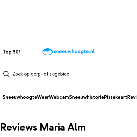
NAAR HOOFDINHOUD
Top 50
Webcams
Wintersportweer
Kaarten
Sneeuwverwacht
Sneeuwhoogte
Weer
Webcam
Sneeuwhistorie
Pistekaart
Rev
Reviews Maria Alm