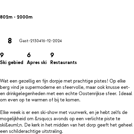
802m - 2000m
8
Gast-21304
16-12-2024
9
6
9
Ski gebied
Apres ski
Restaurants
Wat een gezellig en fijn dorpje met prachtige pistes! Op elke
berg vind je supermoderne en sfeervolle, maar ook knusse eet-
en drinkgelegenheden met een echte Oostenrijkse sfeer. Ideaal
om even op te warmen of bij te komen.
Elke week is er een ski-show met vuurwerk, en je hebt zelfs de
mogelijkheid om &rsquo;s avonds op een verlichte piste te
ski&euml;n. De kerk in het midden van het dorp geeft het geheel
een schilderachtige uitstraling.