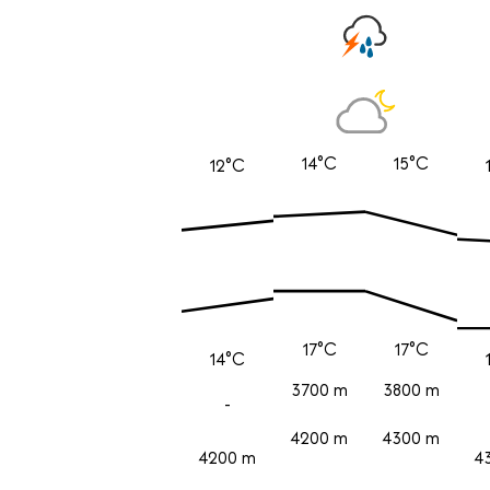
14°C
15°C
12°C
17°C
17°C
14°C
3700 m
3800 m
-
4200 m
4300 m
4200 m
4