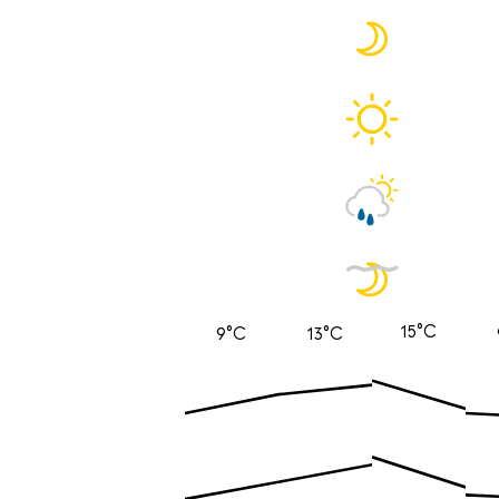
15°C
9°C
13°C