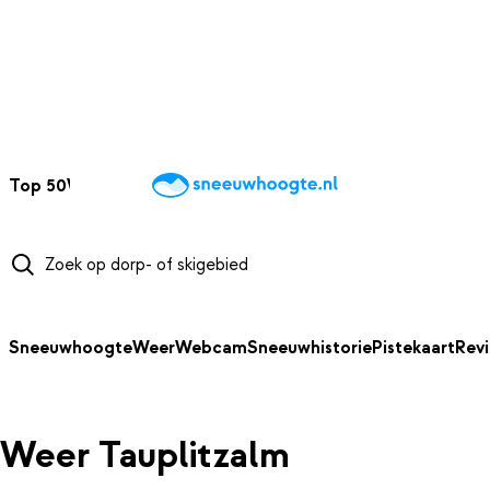
NAAR HOOFDINHOUD
Top 50
Webcams
Wintersportweer
Kaarten
Sneeuwverwacht
Sneeuwhoogte
Weer
Webcam
Sneeuwhistorie
Pistekaart
Rev
Weer Tauplitzalm