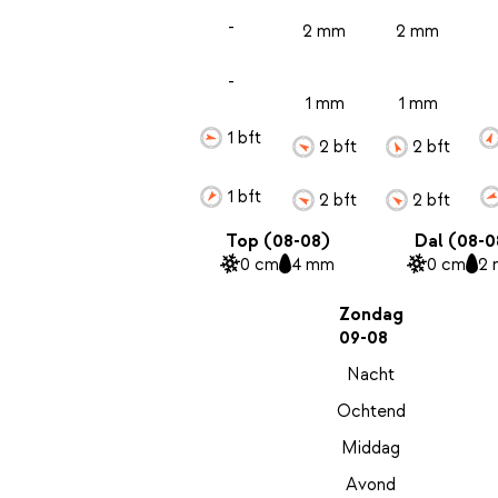
-
2 mm
2 mm
-
1 mm
1 mm
1 bft
2 bft
2 bft
1 bft
2 bft
2 bft
Top (08-08)
Dal (08-0
0 cm
4 mm
0 cm
2
Zondag
09-08
Nacht
Ochtend
Middag
Avond