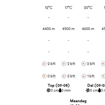
12°C
17°C
20°C
-
-
-
4400 m
4500 m
4600 m
4
-
-
-
-
-
-
2 bft
2 bft
2 bft
0 bft
2 bft
1 bft
Top (09-08)
Dal (09-0
0 cm
0 mm
0 cm
0
Maandag