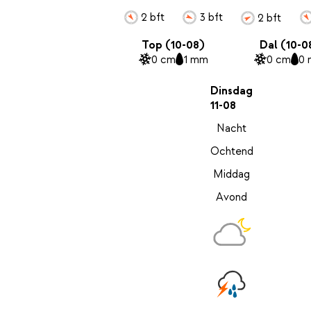
2 bft
3 bft
2 bft
Top (10-08)
Dal (10-0
0 cm
1 mm
0 cm
0
Dinsdag
11-08
Nacht
Ochtend
Middag
Avond