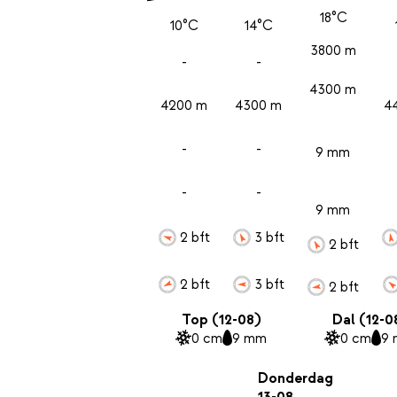
18°C
10°C
14°C
3800 m
-
-
4300 m
4200 m
4300 m
4
-
-
9 mm
-
-
9 mm
2 bft
3 bft
2 bft
2 bft
3 bft
2 bft
Top (12-08)
Dal (12-0
0 cm
9 mm
0 cm
9
Donderdag