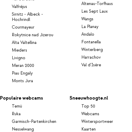
Altenau-Torfhaus
Valfréjus
Les Sept Laux
Sirnitz - Albeck -
Wangs
Hochrindl
La Planay
Courmayeur
Andalo
Rokytnice nad Jizerou
Fontanella
Alta Valtellina
Winterberg
Mieders
Harrachov
Livigno
Val d'Isère
Meran 2000
Piau Engaly
Monts Jura
Populaire webcams
Sneeuwhoogte.nl
Temù
Top 50
Ruka
Webcams
Garmisch-Partenkirchen
Wintersportweer
Nesselwang
Kaarten