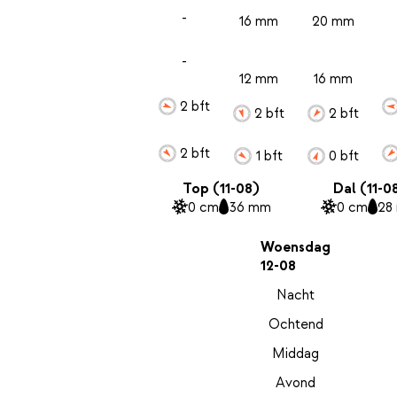
-
16 mm
20 mm
-
12 mm
16 mm
2 bft
2 bft
2 bft
2 bft
1 bft
0 bft
Top (11-08)
Dal (11-0
0 cm
36 mm
0 cm
28
Woensdag
12-08
Nacht
Ochtend
Middag
Avond