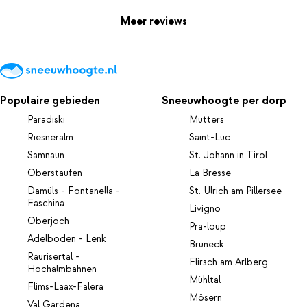
Meer reviews
Populaire gebieden
Sneeuwhoogte per dorp
Paradiski
Mutters
Riesneralm
Saint-Luc
Samnaun
St. Johann in Tirol
Oberstaufen
La Bresse
Damüls - Fontanella -
St. Ulrich am Pillersee
Faschina
Livigno
Oberjoch
Pra-loup
Adelboden - Lenk
Bruneck
Raurisertal -
Flirsch am Arlberg
Hochalmbahnen
Mühltal
Flims-Laax-Falera
Mösern
Val Gardena