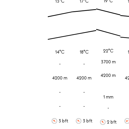
19°C
13°C
17°C
22°C
14°C
18°C
3700 m
-
-
4200 m
4200 m
4200 m
4
-
-
1 mm
-
-
-
3 bft
3 bft
2 bft