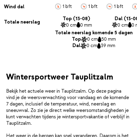
1 bft
1 bft
1 bft
Wind dal
Top (13-08)
Dal (13-0
Totale neerslag
0 cm
0 mm
0 cm
0
Totale neerslag komende 5 dagen
Top
0 cm
50 mm
Dal
0 cm
39 mm
Wintersportweer Tauplitzalm
Bekijk het actuele weer in Tauplitzalm. Op deze pagina
vind je de weersverwachting voor vandaag en de komende
7 dagen, inclusief de temperatuur, wind, neerslag en
sneeuwval. Zo zie je direct welke weersomstandigheden je
kunt verwachten tijdens je wintersportvakantie of verblijf in
Tauplitzalm.
Het weer in de bergen kan snel veranderen. Daarom is het