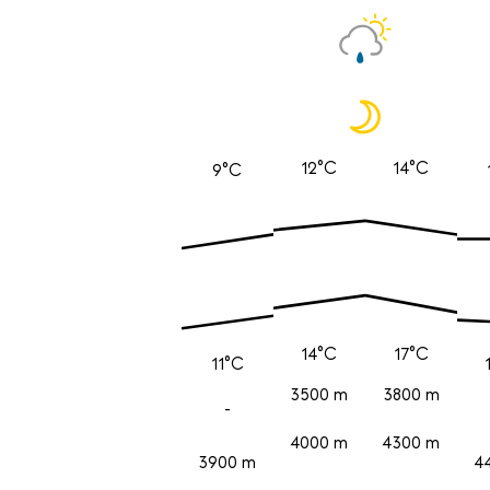
12°C
14°C
9°C
14°C
17°C
11°C
3500 m
3800 m
-
4000 m
4300 m
3900 m
4