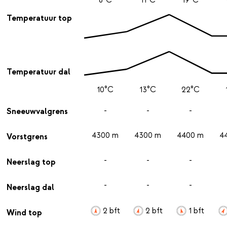
Temperatuur top
Temperatuur dal
10°C
13°C
22°C
-
-
-
Sneeuwvalgrens
4300 m
4300 m
4400 m
4
Vorstgrens
-
-
-
Neerslag top
-
-
-
Neerslag dal
2 bft
2 bft
1 bft
Wind top