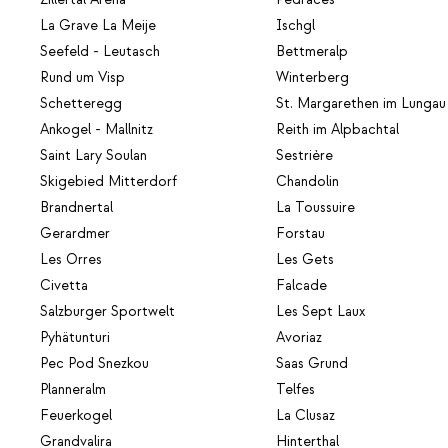
La Grave La Meije
Ischgl
Seefeld - Leutasch
Bettmeralp
Rund um Visp
Winterberg
Schetteregg
St. Margarethen im Lungau
Ankogel - Mallnitz
Reith im Alpbachtal
Saint Lary Soulan
Sestrière
Skigebied Mitterdorf
Chandolin
Brandnertal
La Toussuire
Gerardmer
Forstau
Les Orres
Les Gets
Civetta
Falcade
Salzburger Sportwelt
Les Sept Laux
Pyhätunturi
Avoriaz
Pec Pod Snezkou
Saas Grund
Planneralm
Telfes
Feuerkogel
La Clusaz
Grandvalira
Hinterthal