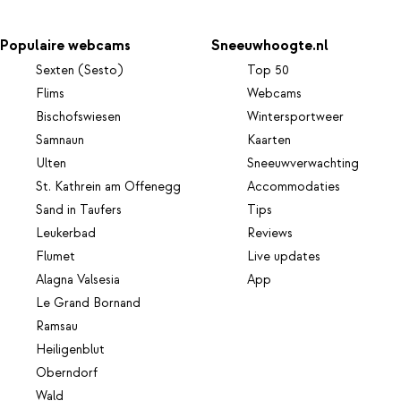
Populaire webcams
Sneeuwhoogte.nl
Sexten (Sesto)
Top 50
Flims
Webcams
Bischofswiesen
Wintersportweer
Samnaun
Kaarten
Ulten
Sneeuwverwachting
St. Kathrein am Offenegg
Accommodaties
Sand in Taufers
Tips
Leukerbad
Reviews
Flumet
Live updates
Alagna Valsesia
App
Le Grand Bornand
Ramsau
Heiligenblut
Oberndorf
Wald