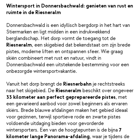
Wintersport in Donnersbachwald: genieten van rust en
ruimte in de Riesneralm
Donnersbachwald is een idyllisch bergdorp in het hart van
Stiermarken en ligt midden in een indrukwekkend
berglandschap. Het dorp vormt de toegang tot de
Riesneralm
, een skigebied dat bekendstaat om zijn brede
pistes, moderne liften en ontspannen sfeer. Wie graag
skiën combineert met rust en natuur, vindt in
Donnersbachwald een uitstekende bestemming voor een
onbezorgde wintersportvakantie.
Vanuit het dorp brengt de
Riesnerbahn
je rechtstreeks
naar het skigebied. De
Riesneralm
beschikt over ongeveer
33 kilometer aan perfect geprepareerde pistes
, met
een gevarieerd aanbod voor zowel beginners als ervaren
skiërs. Brede blauwe afdalingen maken het gebied ideaal
voor gezinnen, terwijl sportieve rode en zwarte pistes
voldoende uitdaging bieden voor gevorderde
wintersporters. Een van de hoogtepunten is de bijna
7
kilometer lange Panorama-afdaling
, waar je tijdens de